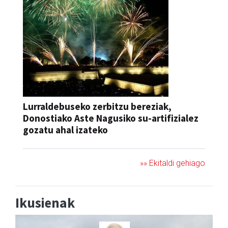
Lurraldebuseko zerbitzu bereziak,
Donostiako Aste Nagusiko su-artifizialez
gozatu ahal izateko
»» Ekitaldi gehiago
Ikusienak