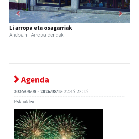
Previous
Next
Aldama tapia aholkularitza
Andoain
- Aholkularitza
Agenda
2026/08/08 - 2026/08/15
22:45-23:15
Eskualdea