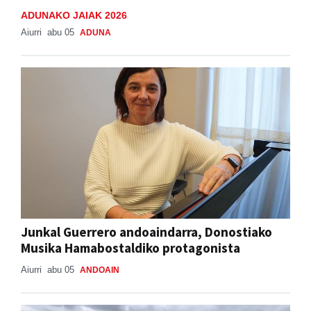
ADUNAKO JAIAK 2026
Aiurri
abu 05
ADUNA
Junkal Guerrero andoaindarra, Donostiako
Musika Hamabostaldiko protagonista
Aiurri
abu 05
ANDOAIN