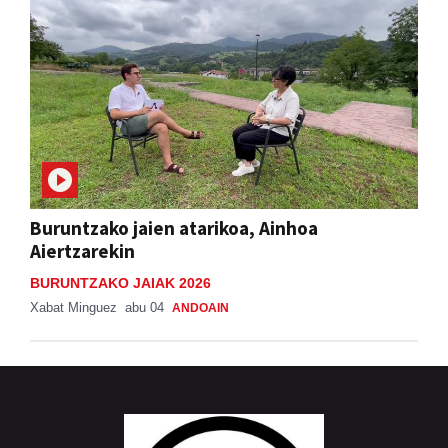
Buruntzako jaien atarikoa, Ainhoa
Aiertzarekin
BURUNTZAKO JAIAK 2026
Xabat Minguez
abu 04
ANDOAIN