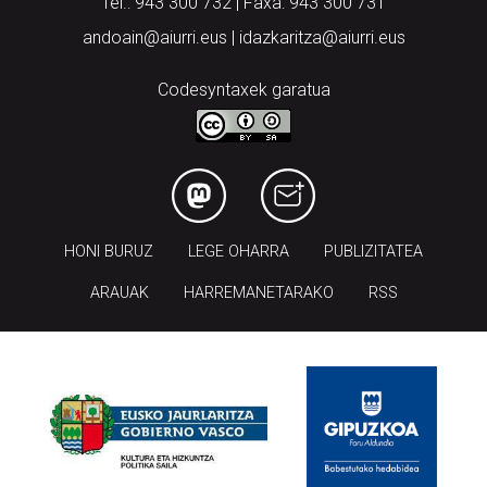
Tel.: 943 300 732 | Faxa: 943 300 731
andoain@aiurri.eus | idazkaritza@aiurri.eus
Codesyntaxek garatua
HONI BURUZ
LEGE OHARRA
PUBLIZITATEA
ARAUAK
HARREMANETARAKO
RSS