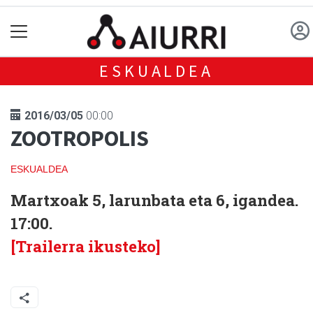
ESKUALDEA
2016/03/05
00:00
ZOOTROPOLIS
ESKUALDEA
Martxoak 5, larunbata eta 6, igandea.
17:00.
[Trailerra ikusteko]