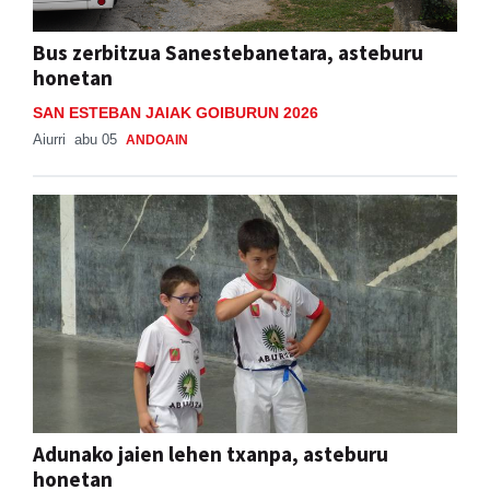
Bus zerbitzua Sanestebanetara, asteburu
honetan
SAN ESTEBAN JAIAK GOIBURUN 2026
Aiurri
abu 05
ANDOAIN
Adunako jaien lehen txanpa, asteburu
honetan