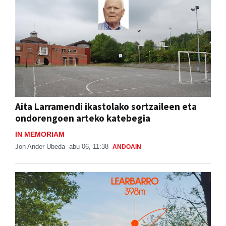
Aita Larramendi ikastolako sortzaileen eta
ondorengoen arteko katebegia
IN MEMORIAM
Jon Ander Ubeda
abu 06, 11:38
ANDOAIN