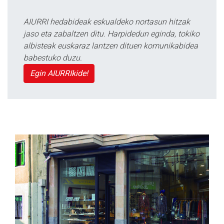
AIURRI hedabideak eskualdeko nortasun hitzak
jaso eta zabaltzen ditu. Harpidedun eginda, tokiko
albisteak euskaraz lantzen dituen komunikabidea
babestuko duzu.
Egin AIURRIkide!