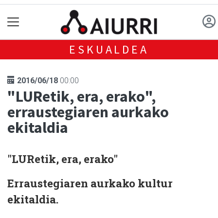
ESKUALDEA
2016/06/18
00:00
"LURetik, era, erako",
erraustegiaren aurkako
ekitaldia
"LURetik, era, erako"
Erraustegiaren aurkako kultur
ekitaldia.