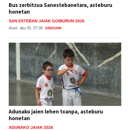
Bus zerbitzua Sanestebanetara, asteburu
honetan
SAN ESTEBAN JAIAK GOIBURUN 2026
Aiurri
abu 05, 07:00
ANDOAIN
Adunako jaien lehen txanpa, asteburu
honetan
ADUNAKO JAIAK 2026