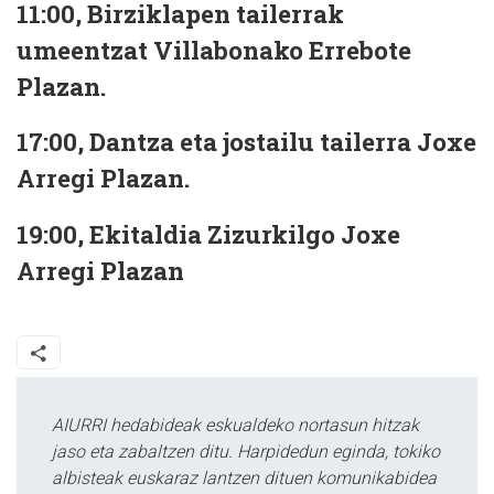
11:00, Birziklapen tailerrak
umeentzat Villabonako Errebote
Plazan.
17:00, Dantza eta jostailu tailerra Joxe
Arregi Plazan.
19:00, Ekitaldia Zizurkilgo Joxe
Arregi Plazan
AIURRI hedabideak eskualdeko nortasun hitzak
jaso eta zabaltzen ditu. Harpidedun eginda, tokiko
albisteak euskaraz lantzen dituen komunikabidea