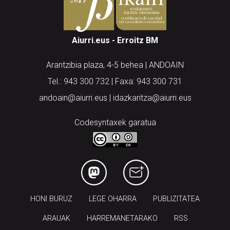
Aiurri.eus - Erroitz BM
Arantzibia plaza, 4-5 behea | ANDOAIN
Tel.: 943 300 732 | Faxa: 943 300 731
andoain@aiurri.eus | idazkaritza@aiurri.eus
Codesyntaxek garatua
HONI BURUZ
LEGE OHARRA
PUBLIZITATEA
ARAUAK
HARREMANETARAKO
RSS