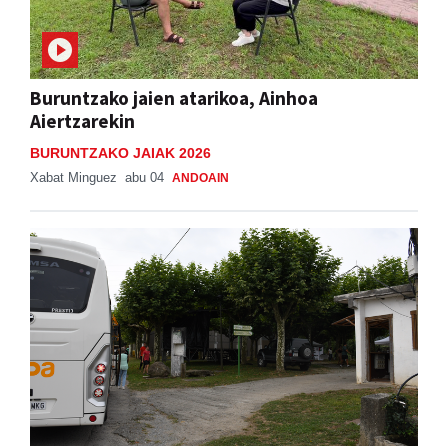
Buruntzako jaien atarikoa, Ainhoa
Aiertzarekin
BURUNTZAKO JAIAK 2026
Xabat Minguez
abu 04
ANDOAIN