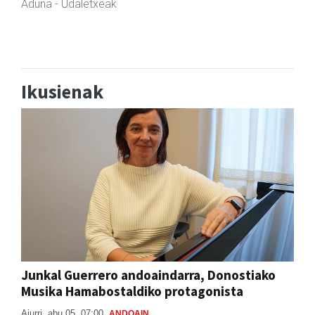
Andoain
- Tabernak
Ikusienak
Junkal Guerrero andoaindarra, Donostiako
Musika Hamabostaldiko protagonista
Aiurri
abu 05, 07:00
ANDOAIN