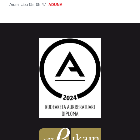
Aiurri
abu 05, 08:47
ADUNA