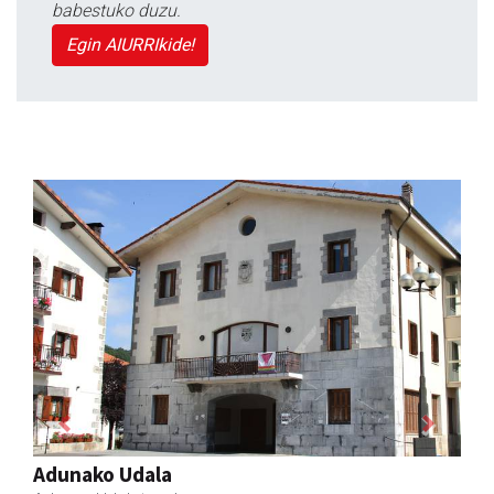
babestuko duzu.
Egin AIURRIkide!
Previous
Next
Ondarreta taberna