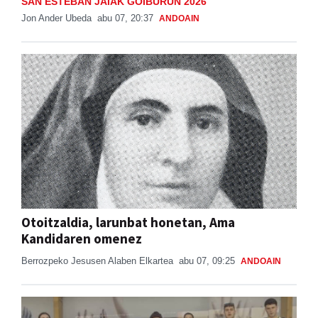
SAN ESTEBAN JAIAK GOIBURUN 2026
Jon Ander Ubeda
abu 07, 20:37
ANDOAIN
Otoitzaldia, larunbat honetan, Ama
Kandidaren omenez
Berrozpeko Jesusen Alaben Elkartea
abu 07, 09:25
ANDOAIN