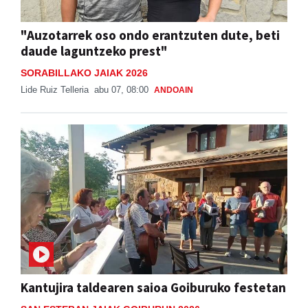
"Auzotarrek oso ondo erantzuten dute, beti
daude laguntzeko prest"
SORABILLAKO JAIAK 2026
Lide Ruiz Telleria
abu 07, 08:00
ANDOAIN
Kantujira taldearen saioa Goiburuko festetan