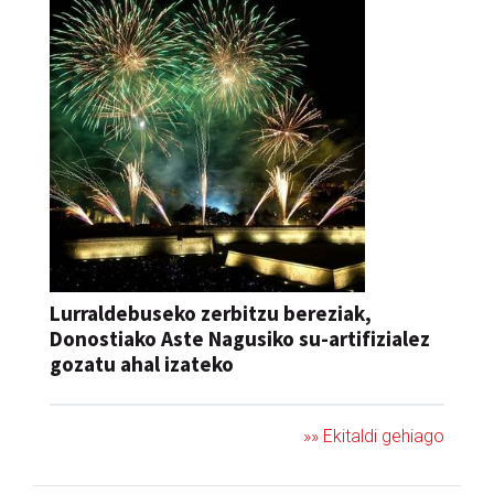
Lurraldebuseko zerbitzu bereziak,
Donostiako Aste Nagusiko su-artifizialez
gozatu ahal izateko
»» Ekitaldi gehiago