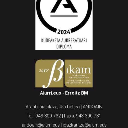
Aiurri.eus - Erroitz BM
Arantzibia plaza, 4-5 behea | ANDOAIN
Tel.: 943 300 732 | Faxa: 943 300 731
andoain@aiurri.eus | idazkaritza@aiurri.eus