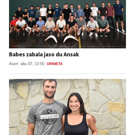
Babes zabala jaso du Ansak
Aiurri
abu 07, 13:55
URNIETA