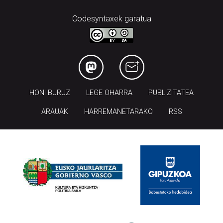
Codesyntaxek garatua
HONI BURUZ
LEGE OHARRA
PUBLIZITATEA
ARAUAK
HARREMANETARAKO
RSS