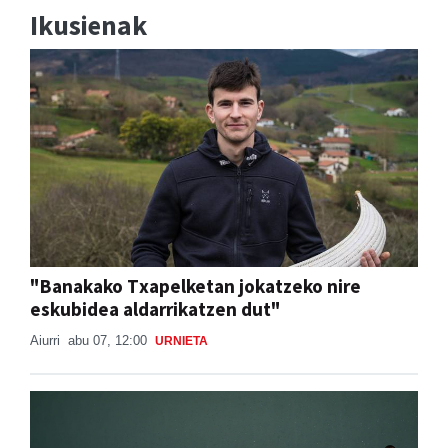
Ikusienak
"Banakako Txapelketan jokatzeko nire
eskubidea aldarrikatzen dut"
Aiurri
abu 07, 12:00
URNIETA