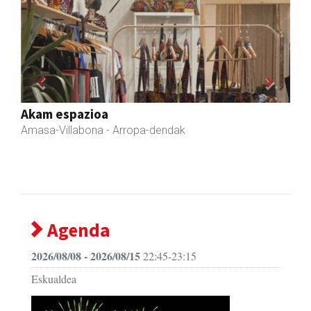
Previous
Next
Akam espazioa
Amasa-Villabona
- Arropa-dendak
Agenda
2026/08/08 - 2026/08/15
22:45-23:15
Eskualdea