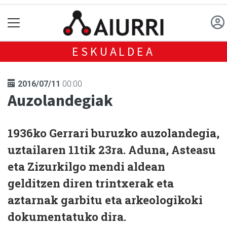
ESKUALDEA
2016/07/11
00:00
Auzolandegiak
1936ko Gerrari buruzko auzolandegia,
uztailaren 11tik 23ra. Aduna, Asteasu
eta Zizurkilgo mendi aldean
gelditzen diren trintxerak eta
aztarnak garbitu eta arkeologikoki
dokumentatuko dira.