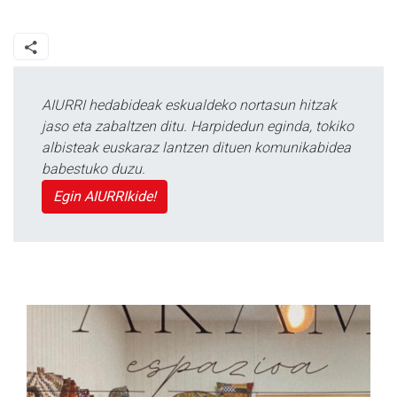
AIURRI hedabideak eskualdeko nortasun hitzak
jaso eta zabaltzen ditu. Harpidedun eginda, tokiko
albisteak euskaraz lantzen dituen komunikabidea
babestuko duzu.
Egin AIURRIkide!