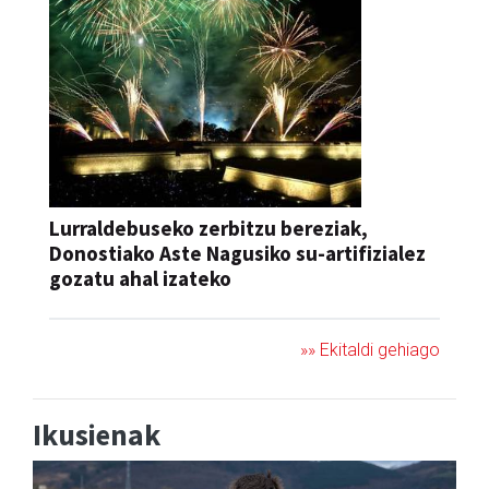
Lurraldebuseko zerbitzu bereziak,
Donostiako Aste Nagusiko su-artifizialez
gozatu ahal izateko
»» Ekitaldi gehiago
Ikusienak