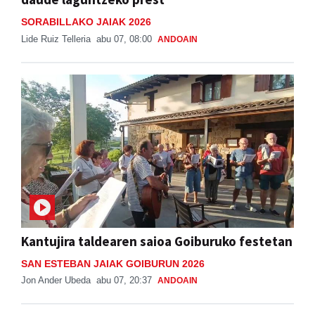
SORABILLAKO JAIAK 2026
Lide Ruiz Telleria
abu 07, 08:00
ANDOAIN
Kantujira taldearen saioa Goiburuko festetan
SAN ESTEBAN JAIAK GOIBURUN 2026
Jon Ander Ubeda
abu 07, 20:37
ANDOAIN