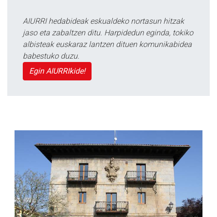
AIURRI hedabideak eskualdeko nortasun hitzak
jaso eta zabaltzen ditu. Harpidedun eginda, tokiko
albisteak euskaraz lantzen dituen komunikabidea
babestuko duzu.
Egin AIURRIkide!