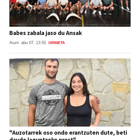
Babes zabala jaso du Ansak
Aiurri
abu 07, 13:55
URNIETA
"Auzotarrek oso ondo erantzuten dute, beti
daude laguntzeko prest"