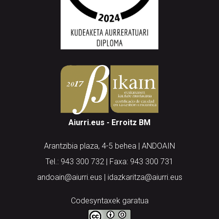
Aiurri.eus - Erroitz BM
Arantzibia plaza, 4-5 behea | ANDOAIN
Tel.: 943 300 732 | Faxa: 943 300 731
andoain@aiurri.eus | idazkaritza@aiurri.eus
Codesyntaxek garatua