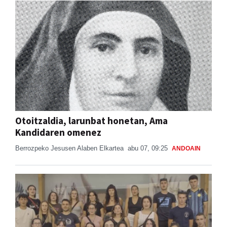
Otoitzaldia, larunbat honetan, Ama
Kandidaren omenez
Berrozpeko Jesusen Alaben Elkartea
abu 07, 09:25
ANDOAIN