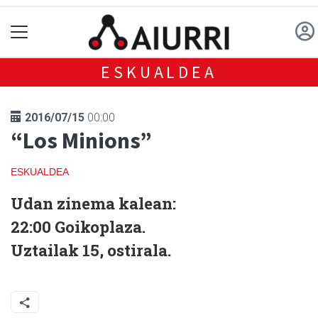
ESKUALDEA
2016/07/15
00:00
“Los Minions”
ESKUALDEA
Udan zinema kalean:
22:00 Goikoplaza.
Uztailak 15, ostirala.