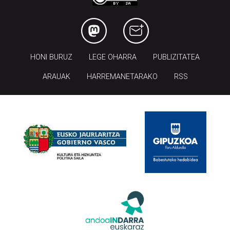
HONI BURUZ
LEGE OHARRA
PUBLIZITATEA
ARAUAK
HARREMANETARAKO
RSS