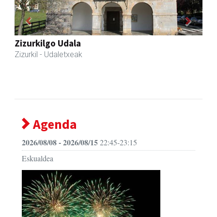
Previous
Next
Joseba altzariak
Andoain
- Altzariak
Agenda
2026/08/08 - 2026/08/15
22:45-23:15
Eskualdea