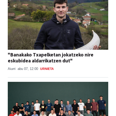
"Banakako Txapelketan jokatzeko nire
eskubidea aldarrikatzen dut"
Aiurri
abu 07, 12:00
URNIETA