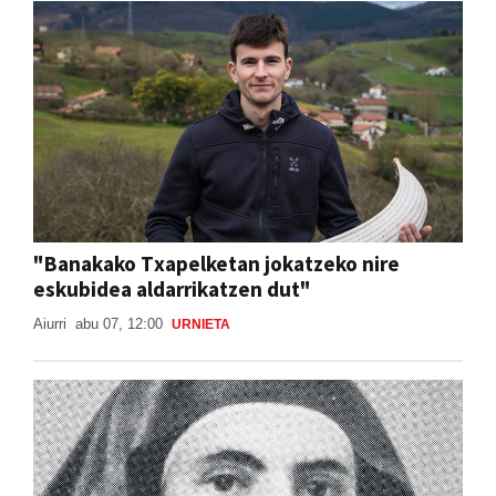
"Banakako Txapelketan jokatzeko nire
eskubidea aldarrikatzen dut"
Aiurri
abu 07, 12:00
URNIETA