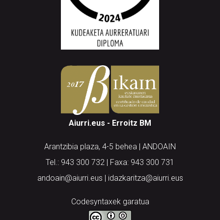
Aiurri.eus - Erroitz BM
Arantzibia plaza, 4-5 behea | ANDOAIN
Tel.: 943 300 732 | Faxa: 943 300 731
andoain@aiurri.eus | idazkaritza@aiurri.eus
Codesyntaxek garatua