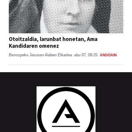
Otoitzaldia, larunbat honetan, Ama
Kandidaren omenez
Berrozpeko Jesusen Alaben Elkartea
abu 07, 09:25
ANDOAIN