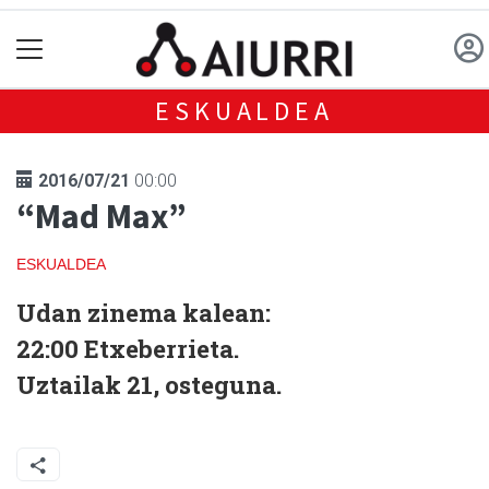
ESKUALDEA
2016/07/21
00:00
“Mad Max”
ESKUALDEA
Udan zinema kalean:
22:00 Etxeberrieta.
Uztailak 21, osteguna.