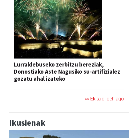
Lurraldebuseko zerbitzu bereziak,
Donostiako Aste Nagusiko su-artifizialez
gozatu ahal izateko
»» Ekitaldi gehiago
Ikusienak