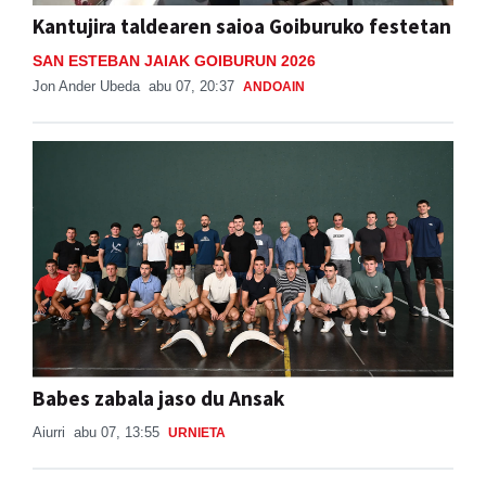
Kantujira taldearen saioa Goiburuko festetan
SAN ESTEBAN JAIAK GOIBURUN 2026
Jon Ander Ubeda
abu 07, 20:37
ANDOAIN
Babes zabala jaso du Ansak
Aiurri
abu 07, 13:55
URNIETA