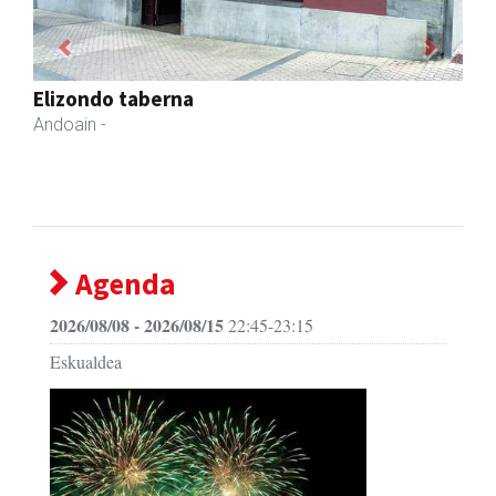
Previous
Next
Bixente Otegi Lizaso S. L.
Asteasu
- Asfaltoak
Agenda
2026/08/08 - 2026/08/15
22:45-23:15
Eskualdea