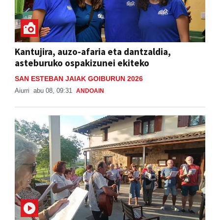
Kantujira, auzo-afaria eta dantzaldia,
asteburuko ospakizunei ekiteko
SAN ESTEBAN JAIAK GOIBURUN 2026
Aiurri
abu 08, 09:31
ANDOAIN