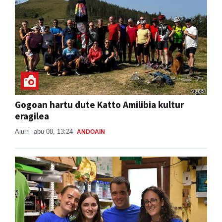
Gogoan hartu dute Katto Amilibia kultur
eragilea
Aiurri
abu 08, 13:24
ANDOAIN