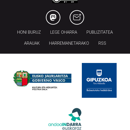
HONI BURUZ
LEGE OHARRA
PUBLIZITATEA
ARAUAK
HARREMANETARAKO
RSS