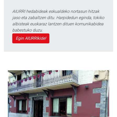
AIURRI hedabideak eskualdeko nortasun hitzak
jaso eta zabaltzen ditu. Harpidedun eginda, tokiko
albisteak euskaraz lantzen dituen komunikabidea
babestuko duzu.
Egin AIURRIkide!