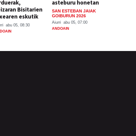
rduerak,
asteburu honetan
izaran Bisitarien
SAN ESTEBAN JAIAK
xearen eskutik
GOIBURUN 2026
Aiurri
abu 05, 07:00
rri
abu 05, 08:30
ANDOAIN
DOAIN