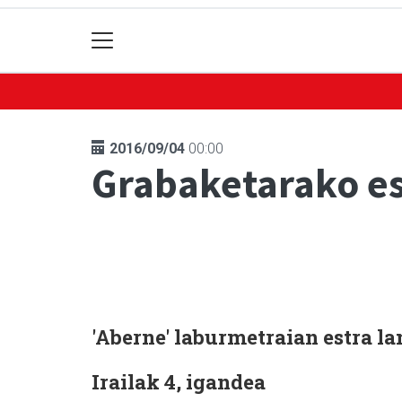
2016/09/04
00:00
Grabaketarako es
'Aberne' laburmetraian estra la
Irailak 4, igandea