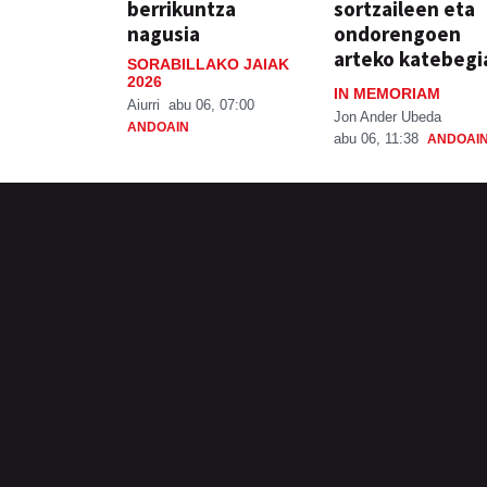
berrikuntza
sortzaileen eta
nagusia
ondorengoen
arteko katebegi
SORABILLAKO JAIAK
2026
IN MEMORIAM
Aiurri
abu 06, 07:00
Jon Ander Ubeda
ANDOAIN
abu 06, 11:38
ANDOAI