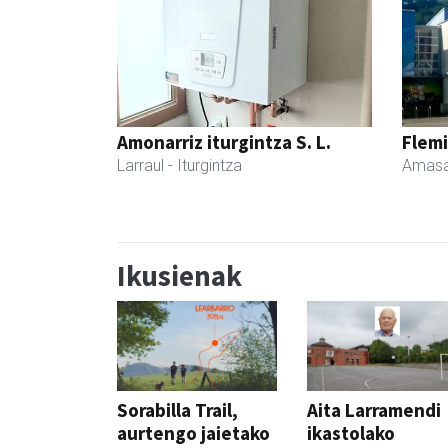
Amonarriz iturgintza S. L.
Flemi
Larraul
- Iturgintza
Amasa
Ikusienak
Sorabilla Trail,
Aita Larramendi
aurtengo jaietako
ikastolako