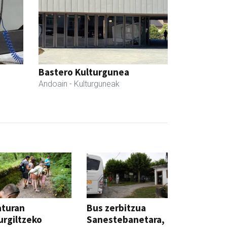
Bastero Kulturgunea
Andoain
- Kulturguneak
aturan
Bus zerbitzua
rgiltzeko
Sanestebanetara,