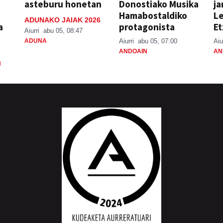
asteburu honetan
Donostiako Musika
ja
Hamabostaldiko
Le
ADUNAKO JAIAK 2026
a
protagonista
Et
Aiurri
abu 05, 08:47
ADUNA
Aiurri
abu 05, 07:00
Aiu
ANDOAIN
AN
N