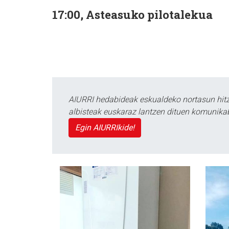
17:00, Asteasuko pilotalekua
AIURRI hedabideak eskualdeko nortasun hitza
albisteak euskaraz lantzen dituen komunika
Egin AIURRIkide!