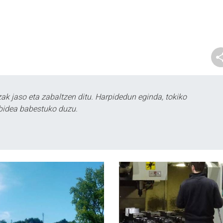
k jaso eta zabaltzen ditu. Harpidedun eginda, tokiko
bidea babestuko duzu.