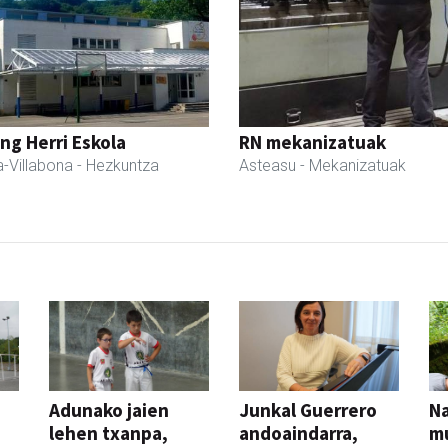
ng Herri Eskola
RN mekanizatuak
-Villabona
- Hezkuntza
Asteasu
- Mekanizatuak
Adunako jaien
Junkal Guerrero
N
lehen txanpa,
andoaindarra,
mu