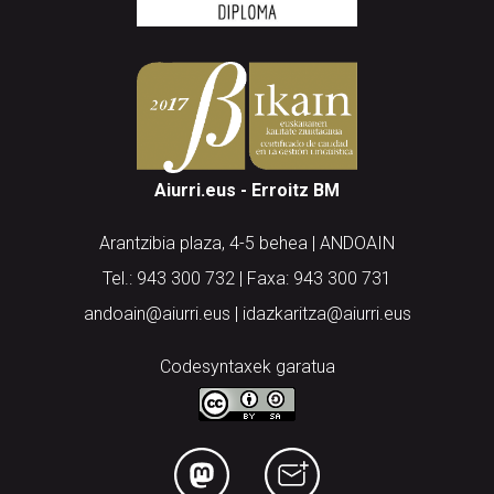
Aiurri.eus - Erroitz BM
Arantzibia plaza, 4-5 behea | ANDOAIN
Tel.: 943 300 732 | Faxa: 943 300 731
andoain@aiurri.eus | idazkaritza@aiurri.eus
Codesyntaxek garatua