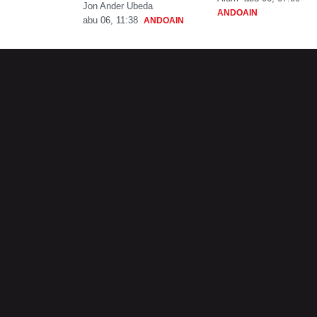
Jon Ander Ubeda
ANDOAIN
abu 06, 11:38
ANDOAIN