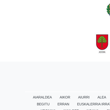
AIARALDEA
AIKOR
AIURRI
ALEA
BEGITU
ERRAN
EUSKALERRIA IRRA