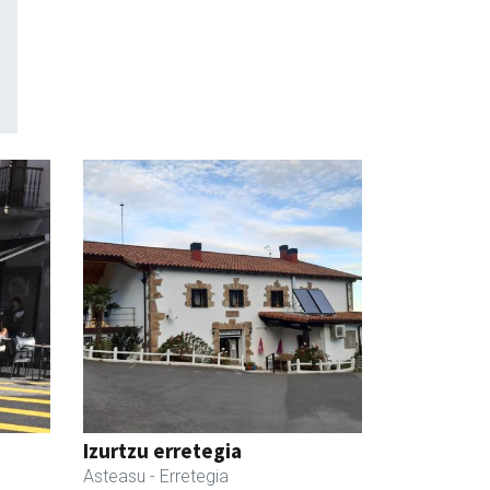
Izurtzu erretegia
Asteasu
- Erretegia