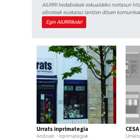
AIURRI hedabideak eskualdeko nortasun hitza
albisteak euskaraz lantzen dituen komunika
Egin AIURRIkide!
Urrats inprimategia
CESA
Andoain
- Inprimategiak
Urniet