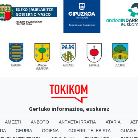
Gertuko informazioa, euskaraz
AMEZTI
ANBOTO
ANTXETA IRRATIA
ATARIA
AZP
TIA
GEURIA
GOIENA
GOIERRI TELEBISTA
GUAIXE