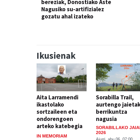
bereziak, Donostiako Aste
Nagusiko su-artifizialez
gozatu ahal izateko
Ikusienak
Aita Larramendi
Sorabilla Trail,
ikastolako
aurtengo jaieta
sortzaileen eta
berrikuntza
ondorengoen
nagusia
arteko katebegia
SORABILLAKO JAIA
2026
IN MEMORIAM
Aiurri
abu 06, 07:00