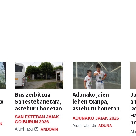
Bus zerbitzua
Adunako jaien
Ju
ko
Sanestebanetara,
lehen txanpa,
an
asteburu honetan
asteburu honetan
Do
H
SAN ESTEBAN JAIAK
ADUNAKO JAIAK 2026
pr
GOIBURUN 2026
K
Aiurri
abu 05
ADUNA
Aiurri
abu 05
ANDOAIN
Aiu