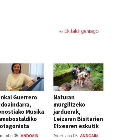
»» Ekitaldi gehiago
nkal Guerrero
Naturan
doaindarra,
murgiltzeko
nostiako Musika
jarduerak,
amabostaldiko
Leizaran Bisitarien
otagonista
Etxearen eskutik
rri
abu 05
Aiurri
abu 05
ANDOAIN
ANDOAIN