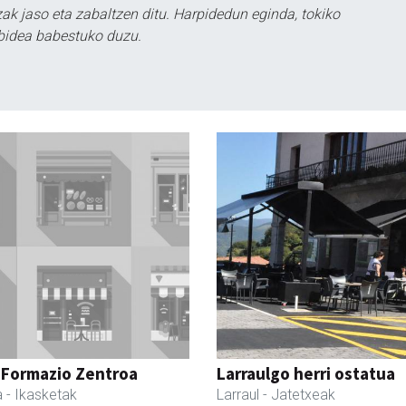
k jaso eta zabaltzen ditu. Harpidedun eginda, tokiko
bidea babestuko duzu.
 Formazio Zentroa
Larraulgo herri ostatua
a
- Ikasketak
Larraul
- Jatetxeak