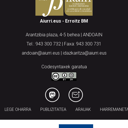
Aiurri.eus - Erroitz BM
Arantzibia plaza, 4-5 behea | ANDOAIN
Tel.: 943 300 732 | Faxa: 943 300 731
andoain@aiurri.eus | idazkaritza@aiurri.eus
Codesyntaxek garatua
LEGE OHARRA
PUBLIZITATEA
ARAUAK
HARREMANET