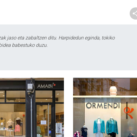
k jaso eta zabaltzen ditu. Harpidedun eginda, tokiko
bidea babestuko duzu.