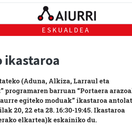
ESKUALDEA
 ikastaroa
teko (Aduna, Alkiza, Larraul eta
z” programaren barruan “Portaera arazo
a aurre egiteko moduak” ikastaroa antola
ak 20, 22 eta 28. 16:30-19:45. Ikastaroa
erako elkartea)k eskainiko du.