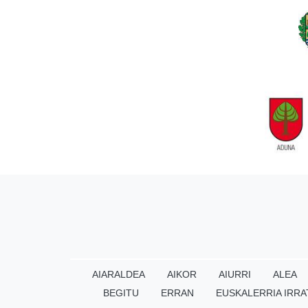
AIARALDEA
AIKOR
AIURRI
ALEA
BEGITU
ERRAN
EUSKALERRIA IRRA