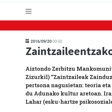
2016/09/20
00:00
Zaintzaileentzako
Aiztondo Zerbitzu Mankomunita
Zizurkil) “Zaintzaileak Zaindu
pertsona nagusietan: teoria et
du Adunako kultur aretoan. Irail
Lahar (esku-hartze psikosozial