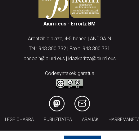
Aiurri.eus - Erroitz BM
Arantzibia plaza, 4-5 behea | ANDOAIN
Tel.: 943 300 732 | Faxa: 943 300 731
andoain@aiurri.eus | idazkaritza@aiurri.eus
Codesyntaxek garatua
LEGE OHARRA
PUBLIZITATEA
ARAUAK
HARREMANET