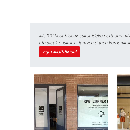
AIURRI hedabideak eskualdeko nortasun hitza
albisteak euskaraz lantzen dituen komunika
Egin AIURRIkide!