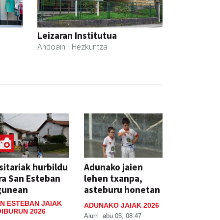
Leizaran Institutua
Andoain
- Hezkuntza
sitariak hurbildu
Adunako jaien
ra San Esteban
lehen txanpa,
gunean
asteburu honetan
N ESTEBAN JAIAK
ADUNAKO JAIAK 2026
IBURUN 2026
Aiurri
abu 05, 08:47