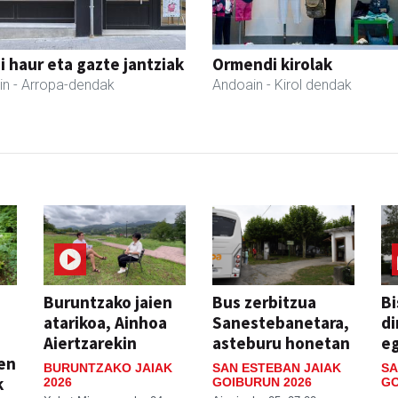
 haur eta gazte jantziak
Ormendi kirolak
in
- Arropa-dendak
Andoain
- Kirol dendak
Buruntzako jaien
Bus zerbitzua
Bi
atarikoa, Ainhoa
Sanestebanetara,
di
Aiertzarekin
asteburu honetan
e
ien
BURUNTZAKO JAIAK
SAN ESTEBAN JAIAK
SA
k
2026
GOIBURUN 2026
GO