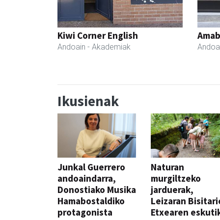
Kiwi Corner English
Amabi
Andoain
- Akademiak
Andoa
Ikusienak
Junkal Guerrero
Naturan
andoaindarra,
murgiltzeko
Donostiako Musika
jarduerak,
Hamabostaldiko
Leizaran Bisitar
protagonista
Etxearen eskuti