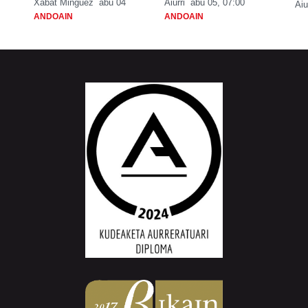
Xabat Minguez
abu 04
Aiurri
abu 05, 07:00
Aiu
ANDOAIN
ANDOAIN