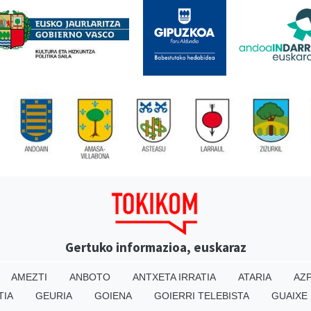
Gertuko informazioa, euskaraz
AMEZTI
ANBOTO
ANTXETA IRRATIA
ATARIA
AZP
TIA
GEURIA
GOIENA
GOIERRI TELEBISTA
GUAIXE