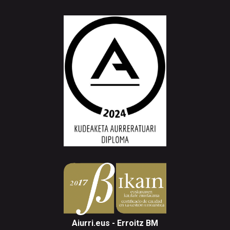
Aiurri.eus - Erroitz BM