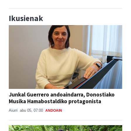
Ikusienak
Junkal Guerrero andoaindarra, Donostiako
Musika Hamabostaldiko protagonista
Aiurri
abu 05, 07:00
ANDOAIN