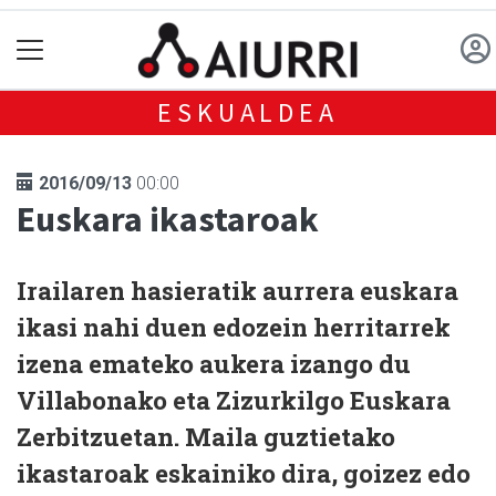
ESKUALDEA
2016/09/13
00:00
Euskara ikastaroak
Irailaren hasieratik aurrera euskara
ikasi nahi duen edozein herritarrek
izena emateko aukera izango du
Villabonako
eta
Zizurkilgo Euskara
Zerbitzuetan
. Maila guztietako
ikastaroak eskainiko dira, goizez edo