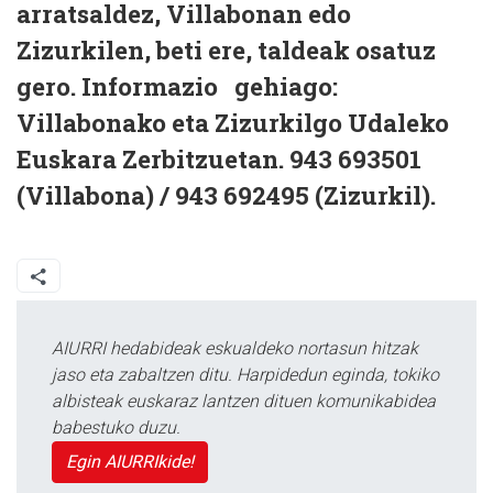
arratsaldez, Villabonan edo
Zizurkilen, beti ere, taldeak osatuz
gero. Informazio gehiago:
Villabonako eta Zizurkilgo Udaleko
Euskara Zerbitzuetan. 943 693501
(Villabona) / 943 692495 (Zizurkil).
AIURRI hedabideak eskualdeko nortasun hitzak
jaso eta zabaltzen ditu. Harpidedun eginda, tokiko
albisteak euskaraz lantzen dituen komunikabidea
babestuko duzu.
Egin AIURRIkide!