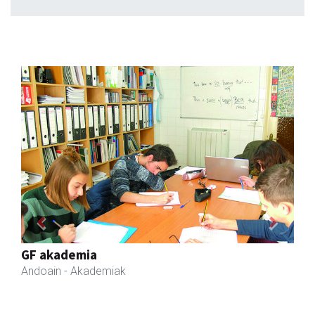
Previous
Next
Eizmendi ile-apaindegia
Amasa-Villabona
- Ile-apaindegiak