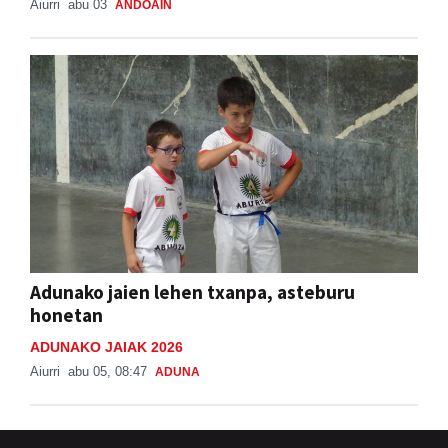
Aiurri
abu 03
ANDOAIN
Adunako jaien lehen txanpa, asteburu
honetan
ADUNAKO JAIAK 2026
Aiurri
abu 05, 08:47
ADUNA