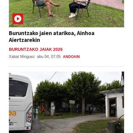
Buruntzako jaien atarikoa, Ainhoa
Aiertzarekin
BURUNTZAKO JAIAK 2026
Xabat Minguez
abu 04, 07:05
ANDOAIN