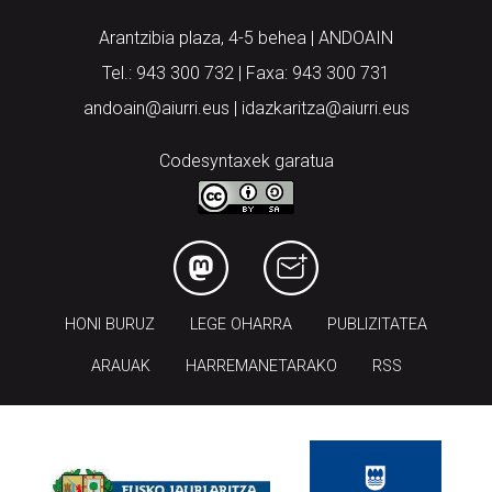
Arantzibia plaza, 4-5 behea | ANDOAIN
Tel.: 943 300 732 | Faxa: 943 300 731
andoain@aiurri.eus | idazkaritza@aiurri.eus
Codesyntaxek garatua
HONI BURUZ
LEGE OHARRA
PUBLIZITATEA
ARAUAK
HARREMANETARAKO
RSS