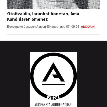
Otoitzaldia, larunbat honetan, Ama
Kandidaren omenez
Berrozpeko Jesusen Alaben Elkartea
abu 07, 09:25
ANDOAIN