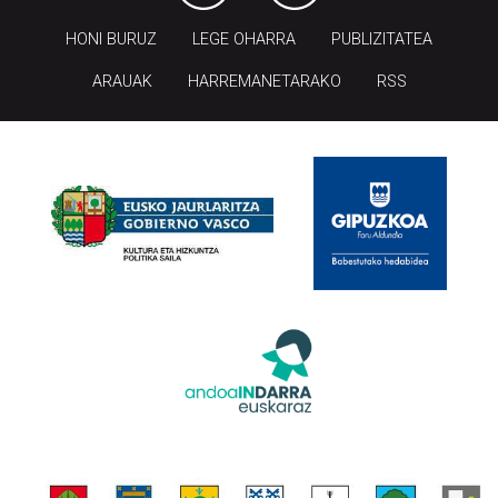
HONI BURUZ
LEGE OHARRA
PUBLIZITATEA
ARAUAK
HARREMANETARAKO
RSS