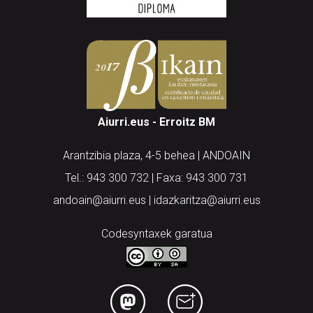
Aiurri.eus - Erroitz BM
Arantzibia plaza, 4-5 behea | ANDOAIN
Tel.: 943 300 732 | Faxa: 943 300 731
andoain@aiurri.eus | idazkaritza@aiurri.eus
Codesyntaxek garatua