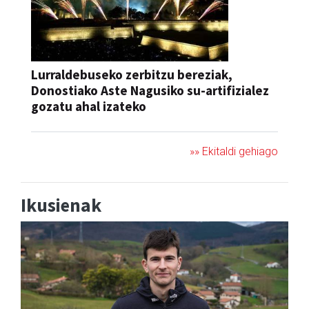
Lurraldebuseko zerbitzu bereziak,
Donostiako Aste Nagusiko su-artifizialez
gozatu ahal izateko
»» Ekitaldi gehiago
Ikusienak