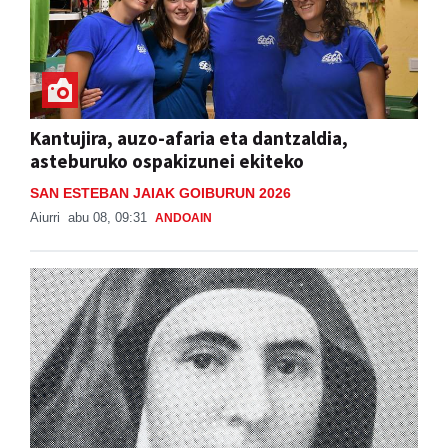
Kantujira, auzo-afaria eta dantzaldia,
asteburuko ospakizunei ekiteko
SAN ESTEBAN JAIAK GOIBURUN 2026
Aiurri
abu 08, 09:31
ANDOAIN