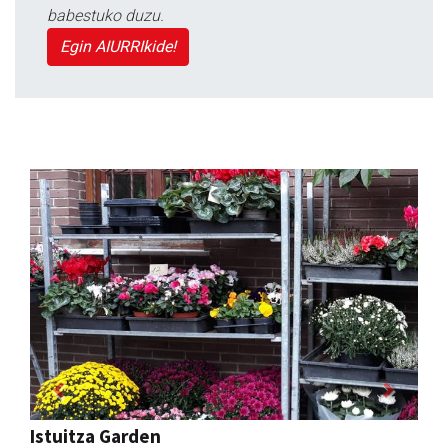
babestuko duzu.
Egin AIURRIkide!
Previous
Next
Eizmendi ile-apaindegia