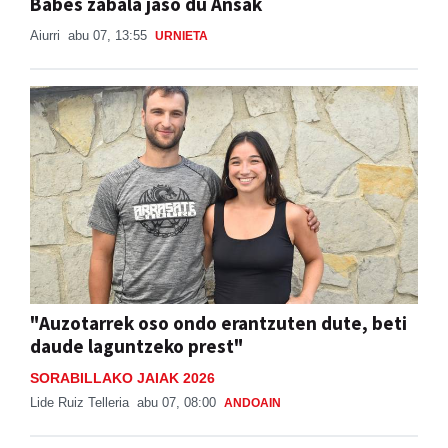
Babes zabala jaso du Ansak
Aiurri
abu 07, 13:55
URNIETA
"Auzotarrek oso ondo erantzuten dute, beti
daude laguntzeko prest"
SORABILLAKO JAIAK 2026
Lide Ruiz Telleria
abu 07, 08:00
ANDOAIN