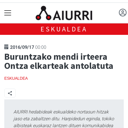
ESKUALDEA
2016/09/17
00:00
Buruntzako mendi irteera
Ontza elkarteak antolatuta
ESKUALDEA
AIURRI hedabideak eskualdeko nortasun hitzak
jaso eta zabaltzen ditu. Harpidedun eginda, tokiko
albisteak euskaraz lantzen dituen komunikabidea