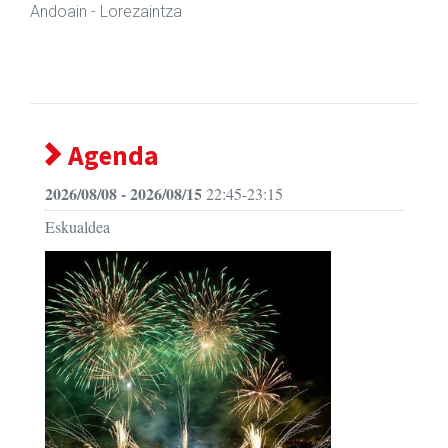
Amasa-Villabona
- Ile-apaindegiak
Agenda
2026/08/08 - 2026/08/15
22:45-23:15
Eskualdea