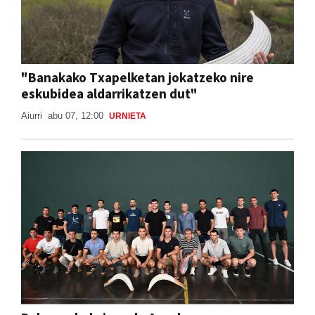
"Banakako Txapelketan jokatzeko nire
eskubidea aldarrikatzen dut"
Aiurri
abu 07, 12:00
URNIETA