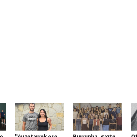
so
"Auzotarrek oso
Burrunba, gazte
Ot