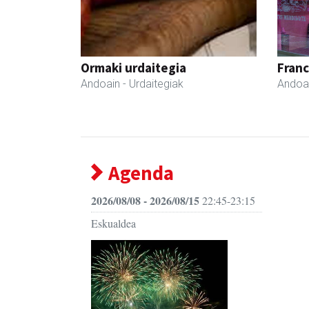
Ormaki urdaitegia
Fran
Andoain
- Urdaitegiak
Andoa
Agenda
2026/08/08 - 2026/08/15
22:45-23:15
Eskualdea