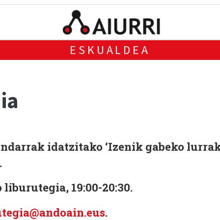
ESKUALDEA
ia
darrak idatzitako ‘Izenik gabeko lurrak
.
liburutegia, 19:00-20:30.
utegia@andoain.eus
.