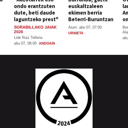
ondo erantzuten
euskaltzaleen
la
dute, beti daude
ekimen berria
A
laguntzeko prest"
Beterri-Buruntzan
o
SORABILLAKO JAIAK
Aiurri
abu 07, 07:00
Be
2026
Ala
URNIETA
Lide Ruiz Telleria
abu
abu 07, 08:00
ANDOAIN