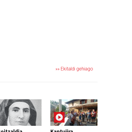
»» Ekitaldi gehiago
oitzaldia,
Kantujira