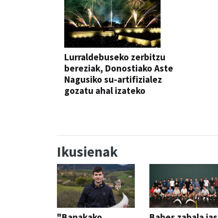
Lurraldebuseko zerbitzu
bereziak, Donostiako Aste
Nagusiko su-artifizialez
gozatu ahal izateko
Ikusienak
"Banakako
Babes zabala ja