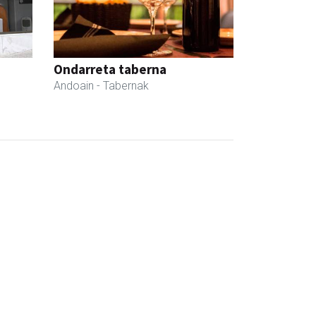
Ondarreta taberna
Andoain
- Tabernak