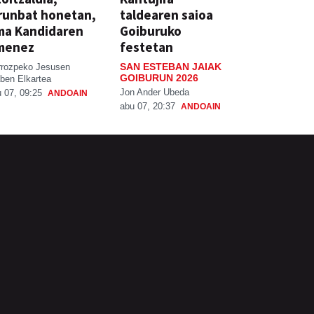
runbat honetan,
taldearen saioa
ma Kandidaren
Goiburuko
menez
festetan
SAN ESTEBAN JAIAK
rrozpeko Jesusen
GOIBURUN 2026
ben Elkartea
Jon Ander Ubeda
 07, 09:25
ANDOAIN
abu 07, 20:37
ANDOAIN