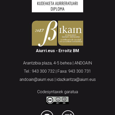
Aiurri.eus - Erroitz BM
Arantzibia plaza, 4-5 behea | ANDOAIN
Tel.: 943 300 732 | Faxa: 943 300 731
andoain@aiurri.eus | idazkaritza@aiurri.eus
Codesyntaxek garatua