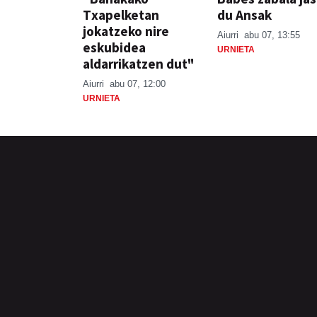
Txapelketan
du Ansak
jokatzeko nire
Aiurri
abu 07, 13:55
eskubidea
URNIETA
aldarrikatzen dut"
Aiurri
abu 07, 12:00
URNIETA