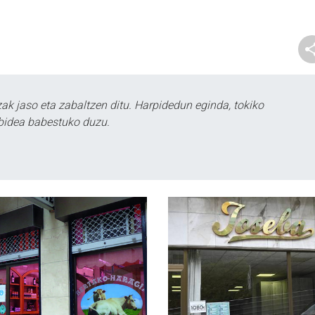
k jaso eta zabaltzen ditu. Harpidedun eginda, tokiko
bidea babestuko duzu.