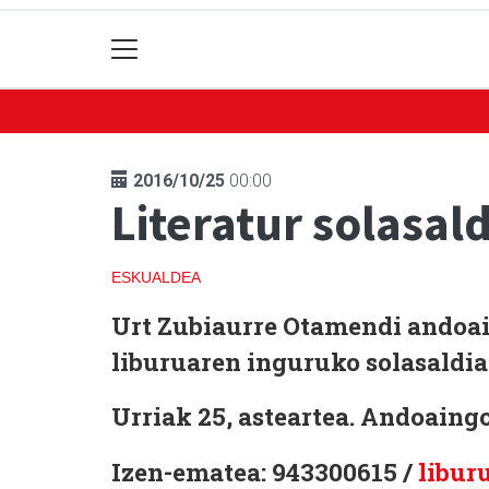
2016/10/25
00:00
Literatur solasald
ESKUALDEA
Urt Zubiaurre Otamendi andoain
liburuaren inguruko solasaldia
Urriak 25, asteartea. Andoaingo 
Izen-ematea: 943300615 /
libur