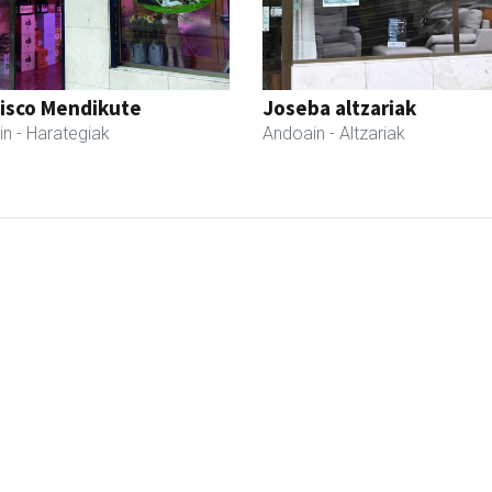
cisco Mendikute
Joseba altzariak
in
- Harategiak
Andoain
- Altzariak