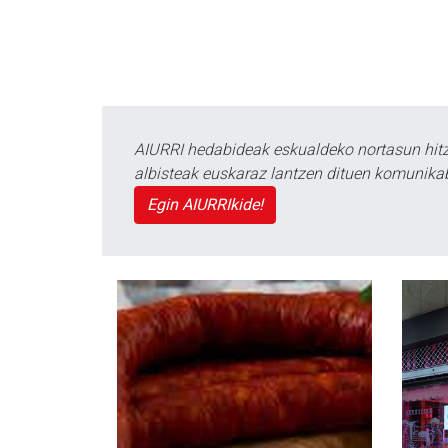
AIURRI hedabideak eskualdeko nortasun hitza
albisteak euskaraz lantzen dituen komunika
Egin AIURRIkide!