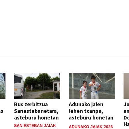
Bus zerbitzua
Adunako jaien
Ju
ko
Sanestebanetara,
lehen txanpa,
an
asteburu honetan
asteburu honetan
Do
H
SAN ESTEBAN JAIAK
ADUNAKO JAIAK 2026