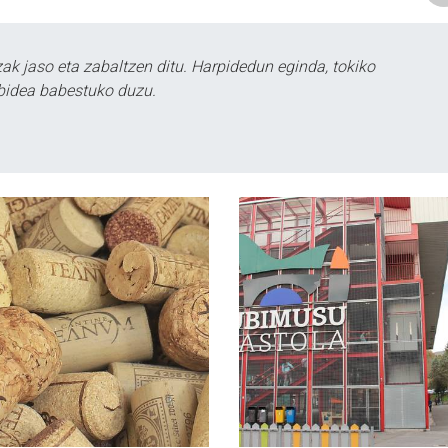
k jaso eta zabaltzen ditu. Harpidedun eginda, tokiko
bidea babestuko duzu.