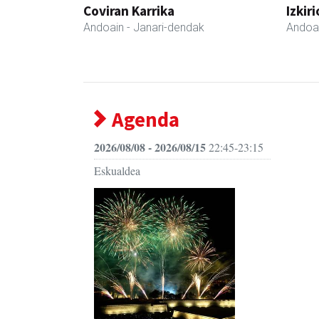
Coviran Karrika
Izkir
Andoain
- Janari-dendak
Andoa
Agenda
2026/08/08 - 2026/08/15
22:45-23:15
Eskualdea