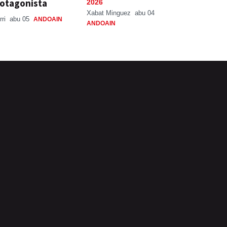
otagonista
2026
Xabat Minguez
abu 04
rri
abu 05
ANDOAIN
ANDOAIN