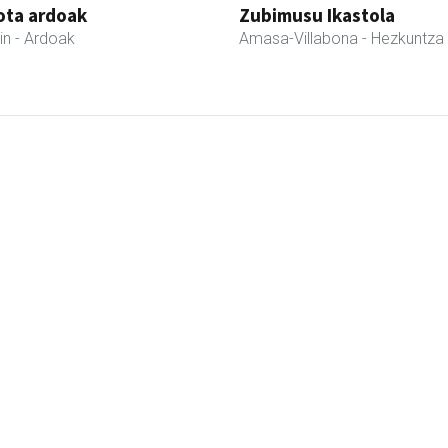
iota ardoak
Zubimusu Ikastola
in
- Ardoak
Amasa-Villabona
- Hezkuntza