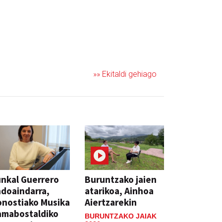
»» Ekitaldi gehiago
nkal Guerrero
Buruntzako jaien
doaindarra,
atarikoa, Ainhoa
nostiako Musika
Aiertzarekin
amabostaldiko
BURUNTZAKO JAIAK