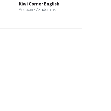
Kiwi Corner English
Andoain
- Akademiak