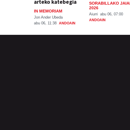
arteko katebegia
SORABILLAKO JAIA
2026
IN MEMORIAM
Aiurri
abu 06, 07:00
Jon Ander Ubeda
ANDOAIN
abu 06, 11:38
ANDOAIN