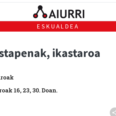
ESKUALDEA
tapenak, ikastaroa
aroak
oak 16, 23, 30. Doan.