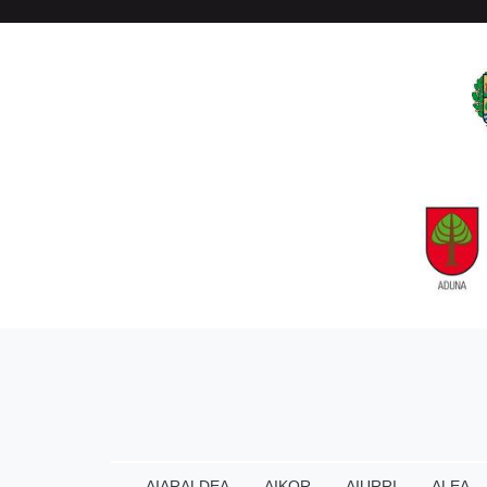
AIARALDEA
AIKOR
AIURRI
ALEA