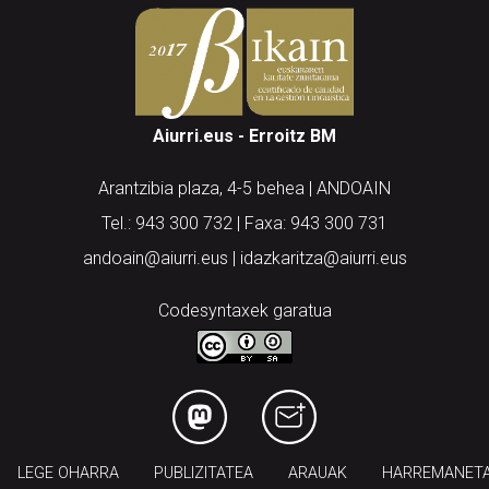
Aiurri.eus - Erroitz BM
Arantzibia plaza, 4-5 behea | ANDOAIN
Tel.: 943 300 732 | Faxa: 943 300 731
andoain@aiurri.eus | idazkaritza@aiurri.eus
Codesyntaxek garatua
LEGE OHARRA
PUBLIZITATEA
ARAUAK
HARREMANET