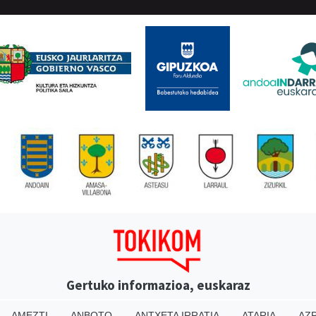
Gertuko informazioa, euskaraz
AMEZTI
ANBOTO
ANTXETA IRRATIA
ATARIA
AZP