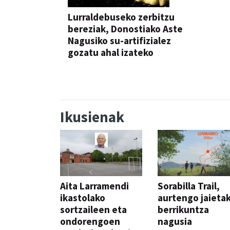
Lurraldebuseko zerbitzu
bereziak, Donostiako Aste
Nagusiko su-artifizialez
gozatu ahal izateko
Ikusienak
Aita Larramendi
Sorabilla Trail,
ikastolako
aurtengo jaieta
sortzaileen eta
berrikuntza
ondorengoen
nagusia