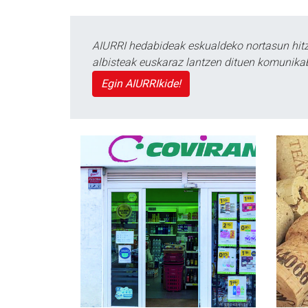
AIURRI hedabideak eskualdeko nortasun hitza
albisteak euskaraz lantzen dituen komunika
Egin AIURRIkide!