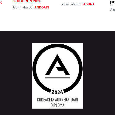
pr
GOIBURUN 2026
K
Aiurri
abu 05
ADUNA
Aiurri
abu 05
ANDOAIN
Aiu