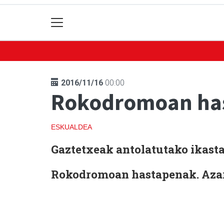
2016/11/16
00:00
Rokodromoan has
ESKUALDEA
Gaztetxeak antolatutako ikast
Rokodromoan hastapenak.
Azar