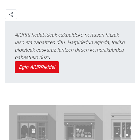
AIURRI hedabideak eskualdeko nortasun hitzak
jaso eta zabaltzen ditu. Harpidedun eginda, tokiko
albisteak euskaraz lantzen dituen komunikabidea
babestuko duzu.
Egin AIURRIkide!