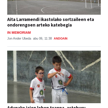
Aita Larramendi ikastolako sortzaileen eta
ondorengoen arteko katebegia
IN MEMORIAM
Jon Ander Ubeda
abu 06, 11:38
ANDOAIN
Adunako jaien lehen txanpa, asteburu