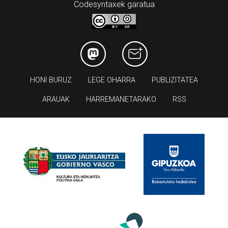
Codesyntaxek garatua
HONI BURUZ
LEGE OHARRA
PUBLIZITATEA
ARAUAK
HARREMANETARAKO
RSS