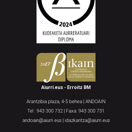
Aiurri.eus - Erroitz BM
Arantzibia plaza, 4-5 behea | ANDOAIN
Tel.: 943 300 732 | Faxa: 943 300 731
andoain@aiurri.eus | idazkaritza@aiurri.eus