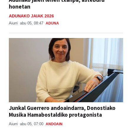
honetan
ADUNAKO JAIAK 2026
Aiurri
abu 05, 08:47
ADUNA
Junkal Guerrero andoaindarra, Donostiako
Musika Hamabostaldiko protagonista
Aiurri
abu 05, 07:00
ANDOAIN