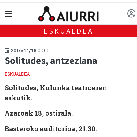
ESKUALDEA
2016/11/18
00:00
Solitudes, antzezlana
ESKUALDEA
Solitudes
, Kulunka teatroaren
eskutik.
Azaroak 18, ostirala.
Basteroko auditorioa, 21:30.