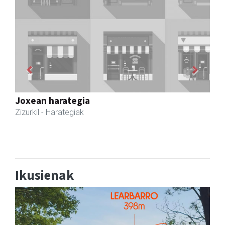
Previous
Next
GF akademia
Andoain
- Akademiak
Ikusienak