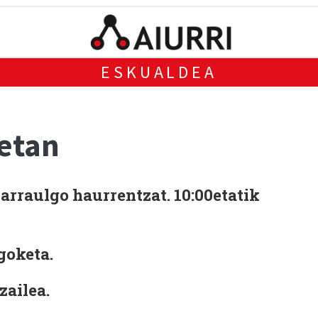
ESKUALDEA
etan
rraulgo haurrentzat. 10:00etatik
goketa.
zailea.