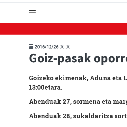
2016/12/26
00:00
Goiz-pasak oporr
Goizeko ekimenak, Aduna eta La
13:00etara.
Abenduak 27, sormena eta mar
Abenduak 28, sukaldaritza sort