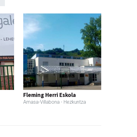
Fleming Herri Eskola
Amasa-Villabona
- Hezkuntza