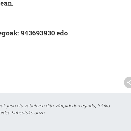
ean.
egoak: 943693930 edo
k jaso eta zabaltzen ditu. Harpidedun eginda, tokiko
bidea babestuko duzu.