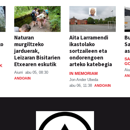
Naturan
Aita Larramendi
Bu
ko
murgiltzeko
ikastolako
S
jarduerak,
sortzaileen eta
a
Leizaran Bisitarien
ondorengoen
SA
Etxearen eskutik
arteko katebegia
GO
K
Aiu
Aiurri
abu 05, 08:30
IN MEMORIAM
AN
ANDOAIN
Jon Ander Ubeda
abu 06, 11:38
ANDOAIN