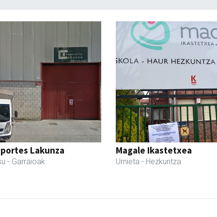
sportes Lakunza
Magale Ikastetxea
su
- Garraioak
Urnieta
- Hezkuntza