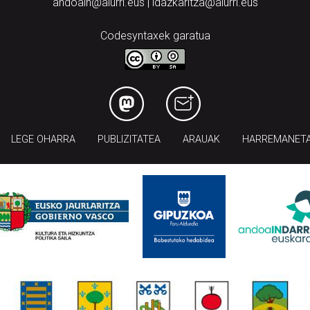
andoain@aiurri.eus | idazkaritza@aiurri.eus
Codesyntaxek garatua
LEGE OHARRA
PUBLIZITATEA
ARAUAK
HARREMANET