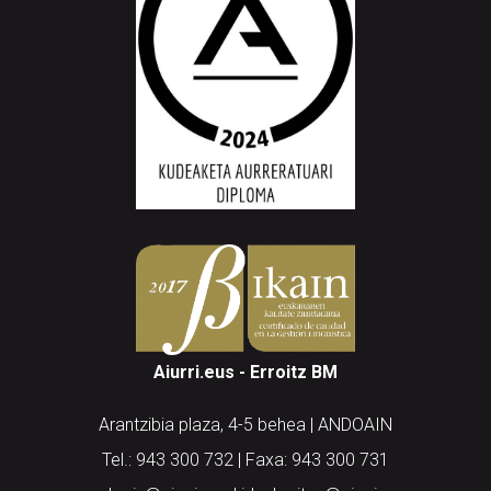
Aiurri.eus - Erroitz BM
Arantzibia plaza, 4-5 behea | ANDOAIN
Tel.: 943 300 732 | Faxa: 943 300 731