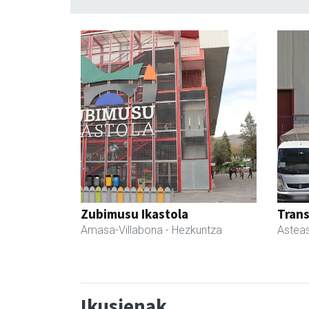
Zubimusu Ikastola
Tran
Amasa-Villabona
- Hezkuntza
Astea
Ikusienak