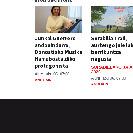
Junkal Guerrero
Sorabilla Trail,
andoaindarra,
aurtengo jaieta
Donostiako Musika
berrikuntza
Hamabostaldiko
nagusia
protagonista
SORABILLAKO JAIA
2026
Aiurri
abu 05, 07:00
Aiurri
abu 06, 07:00
ANDOAIN
ANDOAIN