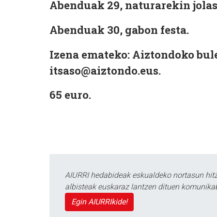
Abenduak 29, naturarekin jolas
Abenduak 30, gabon festa.
Izena emateko: Aiztondoko bul
itsaso@aiztondo.eus.
65 euro.
AIURRI hedabideak eskualdeko nortasun hitza
albisteak euskaraz lantzen dituen komunika
Egin AIURRIkide!