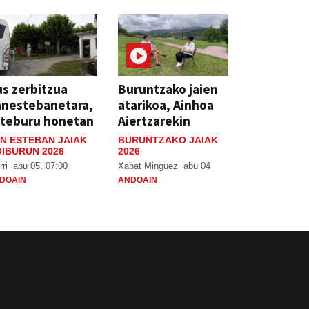
s zerbitzua
Buruntzako jaien
anestebanetara,
atarikoa, Ainhoa
steburu honetan
Aiertzarekin
N ESTEBAN JAIAK
BURUNTZAKO JAIAK
IBURUN 2026
2026
rri
abu 05, 07:00
Xabat Minguez
abu 04
DOAIN
ANDOAIN