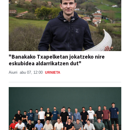
"Banakako Txapelketan jokatzeko nire
eskubidea aldarrikatzen dut"
Aiurri
abu 07, 12:00
URNIETA