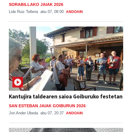
SORABILLAKO JAIAK 2026
Lide Ruiz Telleria
abu 07, 08:00
ANDOAIN
Kantujira taldearen saioa Goiburuko festetan
SAN ESTEBAN JAIAK GOIBURUN 2026
Jon Ander Ubeda
abu 07, 20:37
ANDOAIN