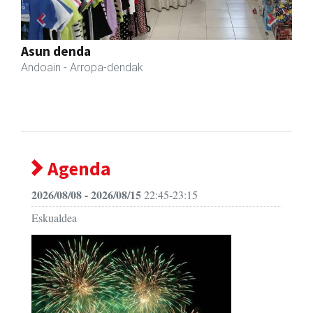
Previous
Next
Transportes Lakunza
Asteasu
- Garraioak
Agenda
2026/08/08 - 2026/08/15
22:45-23:15
Eskualdea