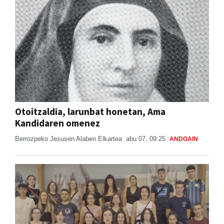
Otoitzaldia, larunbat honetan, Ama
Kandidaren omenez
Berrozpeko Jesusen Alaben Elkartea
abu 07, 09:25
ANDOAIN