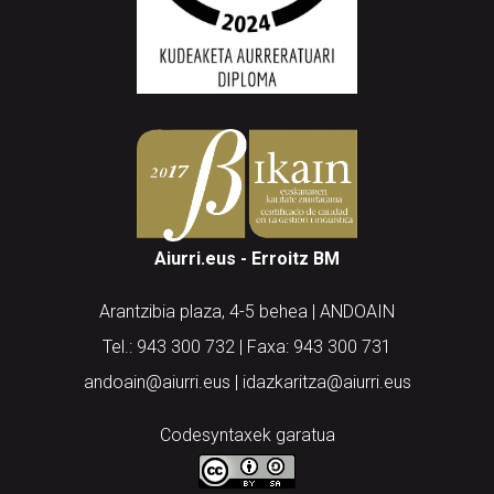
Aiurri.eus - Erroitz BM
Arantzibia plaza, 4-5 behea | ANDOAIN
Tel.: 943 300 732 | Faxa: 943 300 731
andoain@aiurri.eus | idazkaritza@aiurri.eus
Codesyntaxek garatua