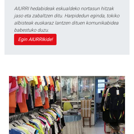
AIURRI hedabideak eskualdeko nortasun hitzak
jaso eta zabaltzen ditu. Harpidedun eginda, tokiko
albisteak euskaraz lantzen dituen komunikabidea
babestuko duzu.
Egin AIURRIkide!