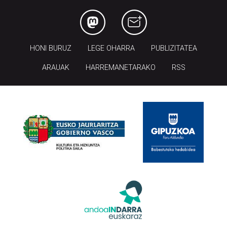
HONI BURUZ
LEGE OHARRA
PUBLIZITATEA
ARAUAK
HARREMANETARAKO
RSS