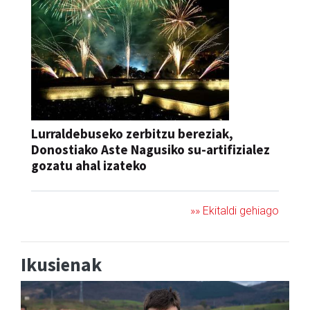
Lurraldebuseko zerbitzu bereziak,
Donostiako Aste Nagusiko su-artifizialez
gozatu ahal izateko
»» Ekitaldi gehiago
Ikusienak