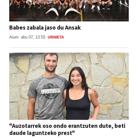
Babes zabala jaso du Ansak
Aiurri
abu 07, 13:55
URNIETA
"Auzotarrek oso ondo erantzuten dute, beti
daude laguntzeko prest"