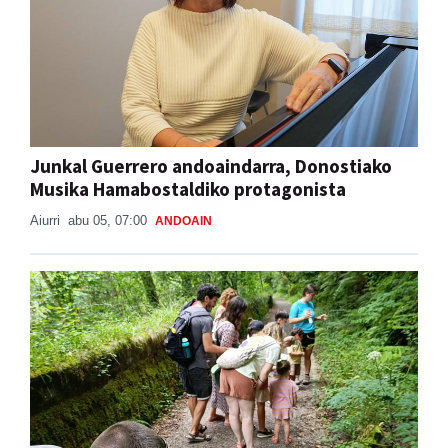
Junkal Guerrero andoaindarra, Donostiako
Musika Hamabostaldiko protagonista
Aiurri
abu 05, 07:00
ANDOAIN