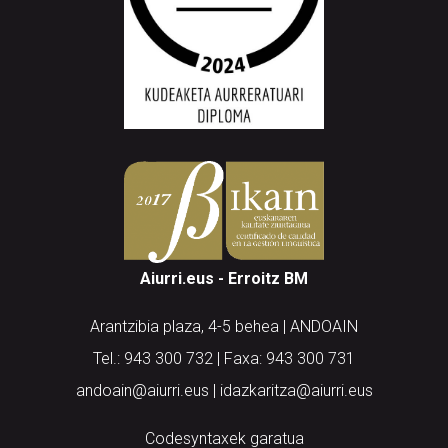
Aiurri.eus - Erroitz BM
Arantzibia plaza, 4-5 behea | ANDOAIN
Tel.: 943 300 732 | Faxa: 943 300 731
andoain@aiurri.eus | idazkaritza@aiurri.eus
Codesyntaxek garatua