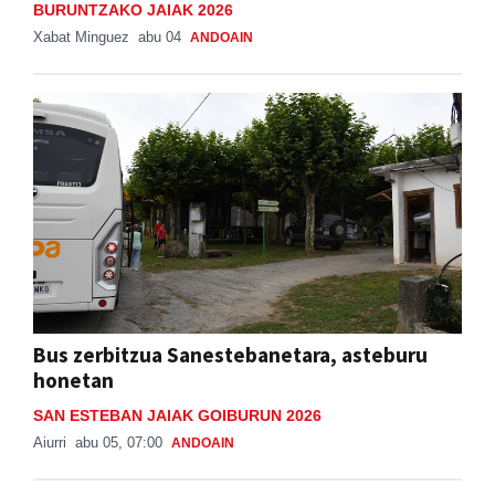
BURUNTZAKO JAIAK 2026
Xabat Minguez
abu 04
ANDOAIN
Bus zerbitzua Sanestebanetara, asteburu
honetan
SAN ESTEBAN JAIAK GOIBURUN 2026
Aiurri
abu 05, 07:00
ANDOAIN