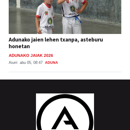
Adunako jaien lehen txanpa, asteburu
honetan
ADUNAKO JAIAK 2026
Aiurri
abu 05, 08:47
ADUNA