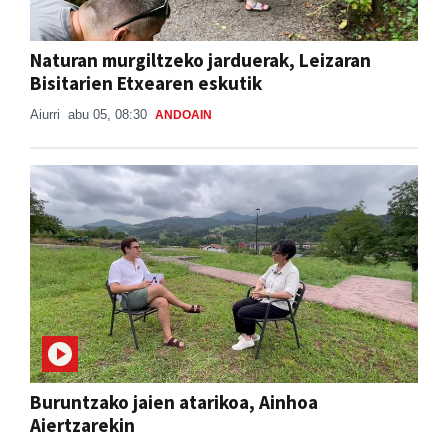
Naturan murgiltzeko jarduerak, Leizaran
Bisitarien Etxearen eskutik
Aiurri
abu 05, 08:30
ANDOAIN
Buruntzako jaien atarikoa, Ainhoa
Aiertzarekin