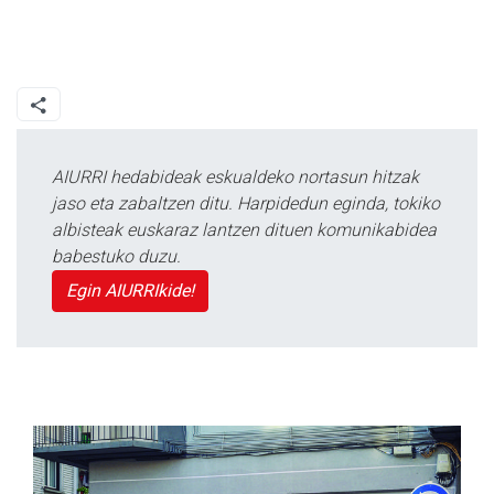
AIURRI hedabideak eskualdeko nortasun hitzak
jaso eta zabaltzen ditu. Harpidedun eginda, tokiko
albisteak euskaraz lantzen dituen komunikabidea
babestuko duzu.
Egin AIURRIkide!