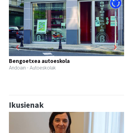
Previous
Next
RN mekanizatuak
Asteasu
- Mekanizatuak
Ikusienak