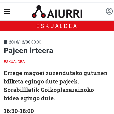
ESKUALDEA
2016/12/30
00:00
Pajeen irteera
ESKUALDEA
Errege magoei zuzendutako gutunen
bilketa egingo dute pajeek.
Sorabilllatik Goikoplazarainoko
bidea egingo dute.
16:30-18:00