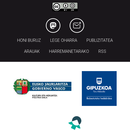
HONI BURUZ
LEGE OHARRA
PUBLIZITATEA
ARAUAK
HARREMANETARAKO
RSS