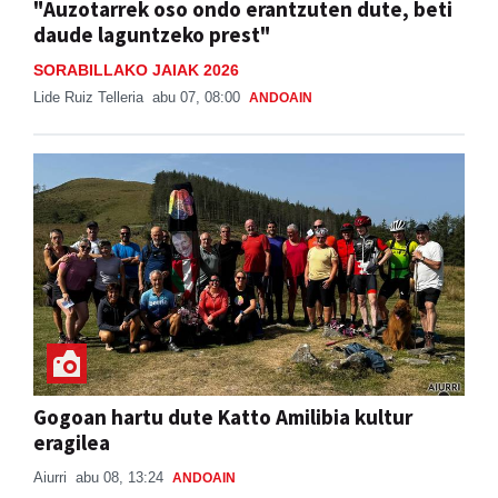
"Auzotarrek oso ondo erantzuten dute, beti
daude laguntzeko prest"
SORABILLAKO JAIAK 2026
Lide Ruiz Telleria
abu 07, 08:00
ANDOAIN
Gogoan hartu dute Katto Amilibia kultur
eragilea
Aiurri
abu 08, 13:24
ANDOAIN