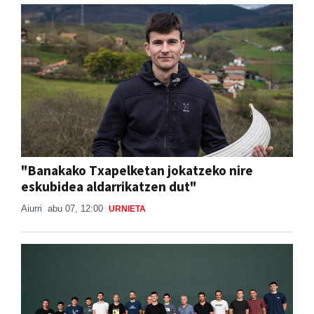
"Banakako Txapelketan jokatzeko nire
eskubidea aldarrikatzen dut"
Aiurri
abu 07, 12:00
URNIETA