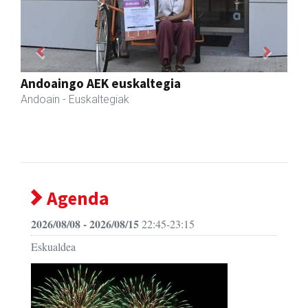
Previous
Next
Francisco Mendikute
Andoain
- Harategiak
Agenda
2026/08/08 - 2026/08/15
22:45-23:15
Eskualdea