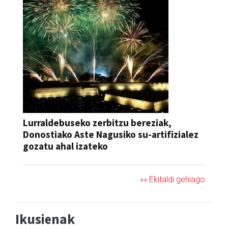
Lurraldebuseko zerbitzu bereziak,
Donostiako Aste Nagusiko su-artifizialez
gozatu ahal izateko
»» Ekitaldi gehiago
Ikusienak