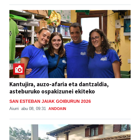
Kantujira, auzo-afaria eta dantzaldia,
asteburuko ospakizunei ekiteko
SAN ESTEBAN JAIAK GOIBURUN 2026
Aiurri
abu 08, 09:31
ANDOAIN