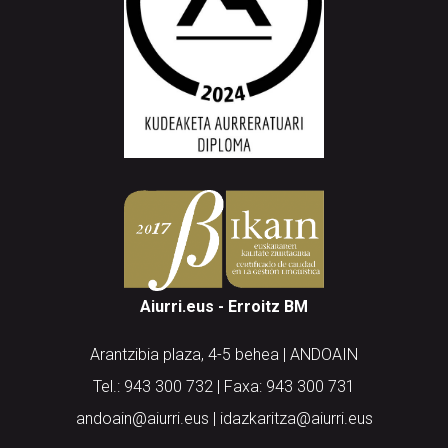
Aiurri.eus - Erroitz BM
Arantzibia plaza, 4-5 behea | ANDOAIN
Tel.: 943 300 732 | Faxa: 943 300 731
andoain@aiurri.eus | idazkaritza@aiurri.eus