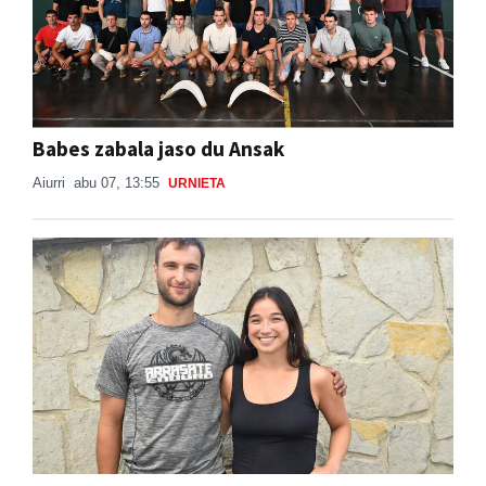
Babes zabala jaso du Ansak
Aiurri
abu 07, 13:55
URNIETA