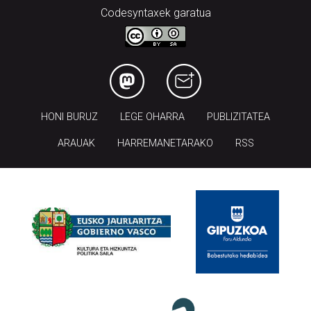
Codesyntaxek garatua
HONI BURUZ
LEGE OHARRA
PUBLIZITATEA
ARAUAK
HARREMANETARAKO
RSS