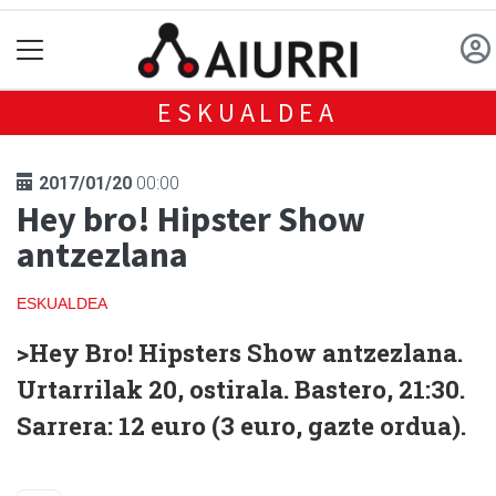
ESKUALDEA
2017/01/20
00:00
Hey bro! Hipster Show
antzezlana
ESKUALDEA
>Hey Bro!
Hipsters Show
antzezlana.
Urtarrilak 20, ostirala. Bastero, 21:30.
Sarrera: 12 euro (3 euro, gazte ordua).