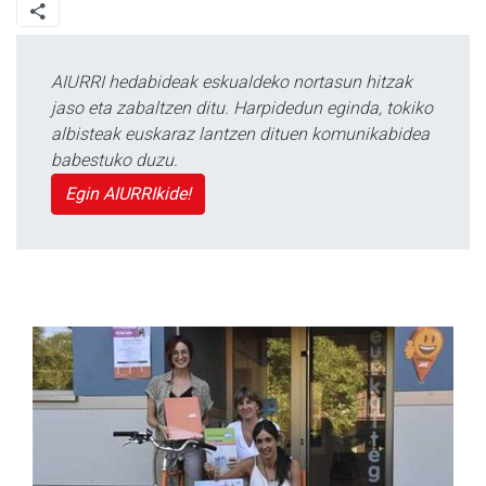
AIURRI hedabideak eskualdeko nortasun hitzak
jaso eta zabaltzen ditu. Harpidedun eginda, tokiko
albisteak euskaraz lantzen dituen komunikabidea
babestuko duzu.
Egin AIURRIkide!