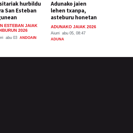
sitariak hurbildu
Adunako jaien
ra San Esteban
lehen txanpa,
gunean
asteburu honetan
N ESTEBAN JAIAK
ADUNAKO JAIAK 2026
IBURUN 2026
Aiurri
abu 05, 08:47
rri
abu 03
ANDOAIN
ADUNA