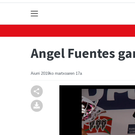
Angel Fuentes gar
Aiurri
2019ko martxoaren 17a