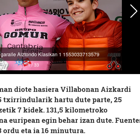
man diote hasiera Villabonan Aizkardi
5 txirrindularik hartu dute parte, 25
zetik 7 kidek. 131,5 kilometroko
ena euripean egin behar izan dute. Fuente
3 ordu eta ia 16 minutura.