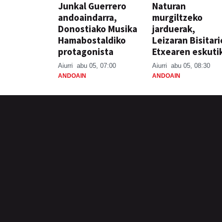
Junkal Guerrero
Naturan
andoaindarra,
murgiltzeko
Donostiako Musika
jarduerak,
Hamabostaldiko
Leizaran Bisitar
protagonista
Etxearen eskuti
Aiurri
abu 05, 07:00
Aiurri
abu 05, 08:30
ANDOAIN
ANDOAIN