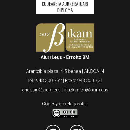
Aiurri.eus - Erroitz BM
Arantzibia plaza, 4-5 behea | ANDOAIN
Tel.: 943 300 732 | Faxa: 943 300 731
andoain@aiurri.eus | idazkaritza@aiurri.eus
Codesyntaxek garatua