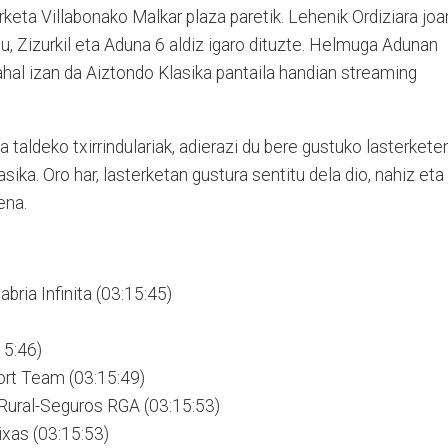
rketa Villabonako Malkar plaza paretik. Lehenik Ordiziara joa
su, Zizurkil eta Aduna 6 aldiz igaro dituzte. Helmuga Adunan
ahal izan da Aiztondo Klasika pantaila handian streaming
taldeko txirrindulariak, adierazi du bere gustuko lasterkete
ika. Oro har, lasterketan gustura sentitu dela dio, nahiz eta
ena.
bria Infinita (03:15:45)
15:46)
port Team (03:15:49)
 Rural-Seguros RGA (03:15:53)
ixas (03:15:53)