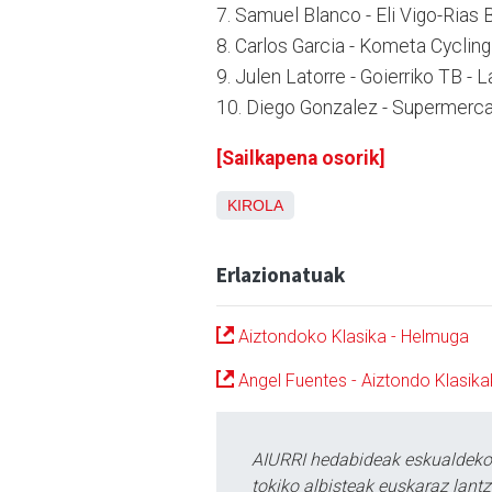
7. Samuel Blanco - Eli Vigo-Rias 
8. Carlos Garcia - Kometa Cyclin
9. Julen Latorre - Goierriko TB - 
10. Diego Gonzalez - Supermerca
[Sailkapena osorik]
KIROLA
Erlazionatuak
Aiztondoko Klasika - Helmuga
Angel Fuentes - Aiztondo Klasika
AIURRI hedabideak eskualdeko n
tokiko albisteak euskaraz lan