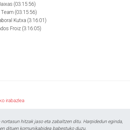
Baixas (03:15:56)
g Team (03:15:56)
Laboral Kutxa (3:16:01)
dos Froiz (3:16:05)
ko irabazlea
ortasun hitzak jaso eta zabaltzen ditu. Harpidedun eginda,
tzen dituen komunikabidea babestuko duzu.