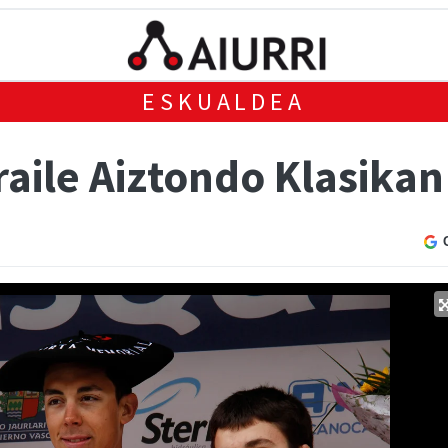
ESKUALDEA
aile Aiztondo Klasikan