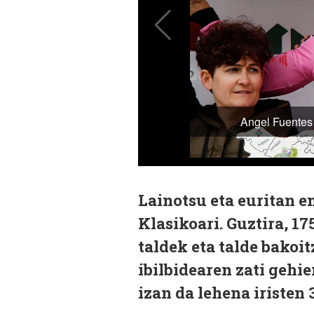
Lainotsu eta euritan e
Klasikoari. Guztira, 17
taldek eta talde bakoit
ibilbidearen zati gehi
izan da lehena iristen 