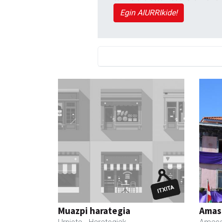
Egin AIURRIkide!
Muazpi harategia
Amas