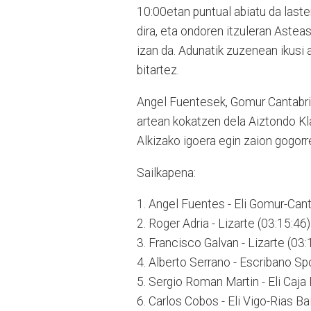
10:00etan puntual abiatu da laste
dira, eta ondoren itzuleran Astea
izan da. Adunatik zuzenean ikusi 
bitartez.
Angel Fuentesek, Gomur Cantabria 
artean kokatzen dela Aiztondo Klas
Alkizako igoera egin zaion gogorr
Sailkapena:
1. Angel Fuentes - Eli Gomur-Canta
2. Roger Adria - Lizarte (03:15:46)
3. Francisco Galvan - Lizarte (03:
4. Alberto Serrano - Escribano S
5. Sergio Roman Martin - Eli Caja
6. Carlos Cobos - Eli Vigo-Rias Ba