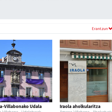
Erantzun
a-Villabonako Udala
Iraola aholkularitza