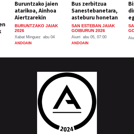
Buruntzako jaien
Bus zerbitzua
Bi
atarikoa, Ainhoa
Sanestebanetara,
di
Aiertzarekin
asteburu honetan
e
ien
BURUNTZAKO JAIAK
SAN ESTEBAN JAIAK
SA
k
2026
GOIBURUN 2026
GO
Xabat Minguez
abu 04
Aiurri
abu 05, 07:00
Aiu
ANDOAIN
ANDOAIN