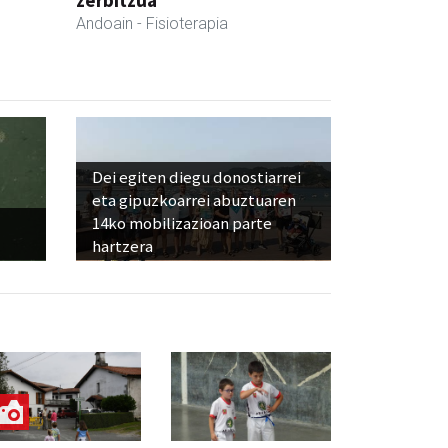
zerbitzua
Andoain
- Fisioterapia
Dei egiten diegu donostiarrei
eta gipuzkoarrei abuztuaren
14ko mobilizazioan parte
hartzera