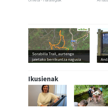
Urnieta
- Harategiak
Amasa
Sorabilla Trail, aurtengo
jaietako berrikuntza nagusia
And
Ikusienak