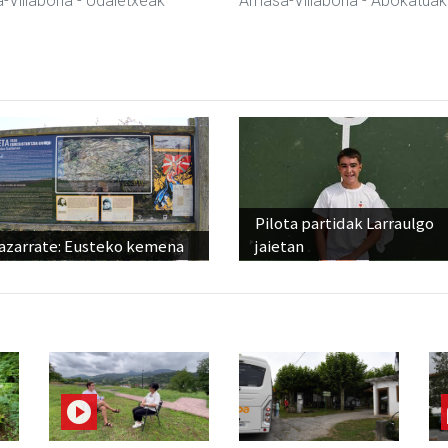
-Villabona
- Udaletxeak
Amasa-Villabona
- Abokatuak
Pilota partidak Larraulgo
azarrate: Eusteko kemena
jaietan