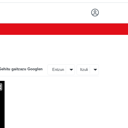
Gehitu gaitzazu Googlen
Entzun
Itzuli