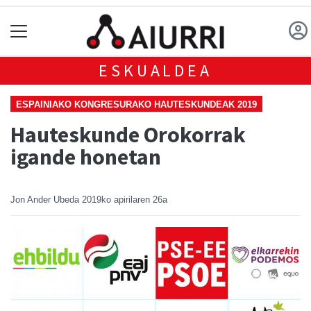
ESKUALDEA
ESPAINIAKO KONGRESURAKO HAUTESKUNDEAK 2019
Hauteskunde Orokorrak
igande honetan
Jon Ander Ubeda
2019ko apirilaren 26a