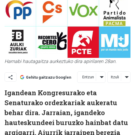
Hamabi hautagaitza aurkeztuko dira apirilaren 28an.
Entzun
Itzuli
Gehitu gaitzazu Googlen
Igandean Kongresurako eta
Senaturako ordezkariak aukeratu
behar dira. Jarraian, igandeko
hauteskundeei buruzko hainbat datu
argigarri. Aiurrik jarraipen berezia