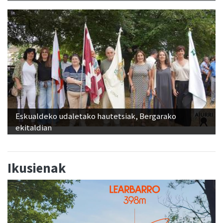
Eskualdeko udaletako hautetsiak, Bergarako
ekitaldian
Ikusienak