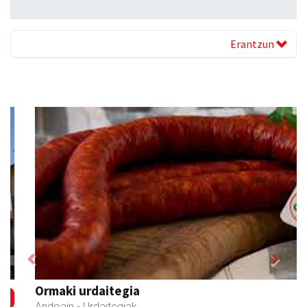
Erantzun
Previous
Next
Ormaki urdaitegia
Andoain
- Urdaitegiak