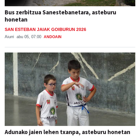
Bus zerbitzua Sanestebanetara, asteburu
honetan
SAN ESTEBAN JAIAK GOIBURUN 2026
Aiurri
abu 05, 07:00
ANDOAIN
Adunako jaien lehen txanpa, asteburu honetan