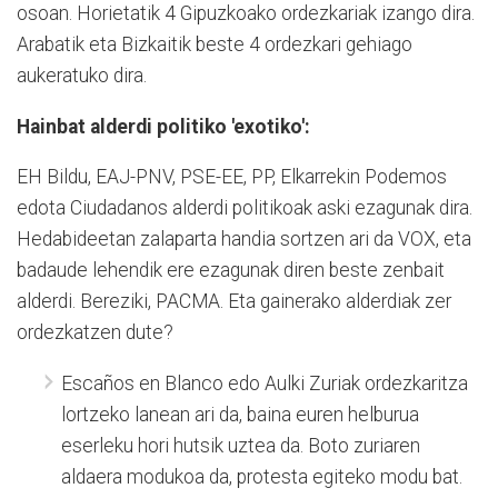
osoan. Horietatik 4 Gipuzkoako ordezkariak izango dira.
Arabatik eta Bizkaitik beste 4 ordezkari gehiago
aukeratuko dira.
Hainbat alderdi politiko 'exotiko':
EH Bildu, EAJ-PNV, PSE-EE, PP, Elkarrekin Podemos
edota Ciudadanos alderdi politikoak aski ezagunak dira.
Hedabideetan zalaparta handia sortzen ari da VOX, eta
badaude lehendik ere ezagunak diren beste zenbait
alderdi. Bereziki, PACMA. Eta gainerako alderdiak zer
ordezkatzen dute?
Escaños en Blanco edo Aulki Zuriak ordezkaritza
lortzeko lanean ari da, baina euren helburua
eserleku hori hutsik uztea da. Boto zuriaren
aldaera modukoa da, protesta egiteko modu bat.