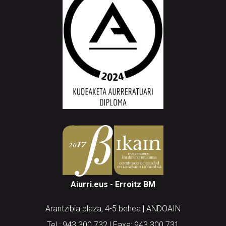
Aiurri.eus - Erroitz BM
Arantzibia plaza, 4-5 behea | ANDOAIN
Tel.: 943 300 732 | Faxa: 943 300 731