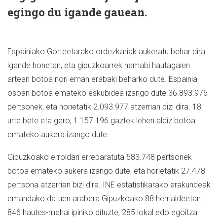
egingo du igande gauean.
Espainiako Gorteetarako ordezkariak aukeratu behar dira
igande honetan, eta gipuzkoarrek hamabi hautagaien
artean botoa nori eman erabaki beharko dute. Espainia
osoan botoa emateko eskubidea izango dute 36.893.976
pertsonek, eta horietatik 2.093.977 atzerrian bizi dira. 18
urte bete eta gero, 1.157.196 gaztek lehen aldiz botoa
emateko aukera izango dute.
Gipuzkoako erroldari erreparatuta 583.748 pertsonek
botoa emateko aukera izango dute, eta horietatik 27.478
pertsona atzerrian bizi dira. INE estatistikarako erakundeak
emandako datuen arabera Gipuzkoako 88 herrialdeetan
846 hautes-mahai ipiniko dituzte, 285 lokal edo egoitza