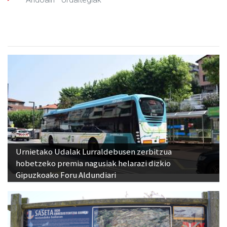
Urnietako Udalak Lurraldebusen zerbitzua
hobetzeko premia nagusiak helarazi dizkio
Gipuzkoako Foru Aldundiari