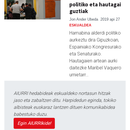
politiko eta hautagai
guztiak
Jon Ander Ubeda
2019 api 27
ESKUALDEA
Hamabina alderdi politiko
aurkeztu dira Gipuzkoan,
Espainiako Kongresurako
eta Senaturako.
Hautagaien artean aurki
daitezke Maribel Vaquero
urnietarr…
AIURRI hedabideak eskualdeko nortasun hitzak
jaso eta zabaltzen ditu. Harpidedun eginda, tokiko
albisteak euskaraz lantzen dituen komunikabidea
babestuko duzu.
Egin AIURRIkide!