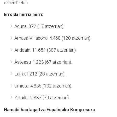
ezberdinetan.
Errolda herriz herri:
Aduna: 372 (17 atzerrian).
Amasa-Villabona: 4.468 (120 atzerrian).
Andoain: 11.651 (307 atzerrian).
Asteasu: 1.223 (67 atzerrian).
Larraul: 212 (28 atzerrian).
Urnieta: 4.855 (102 atzerrian).
Zizurkil: 2.337 (79 atzerrian).
Hamabi hautagaitza Espainiako Kongresura