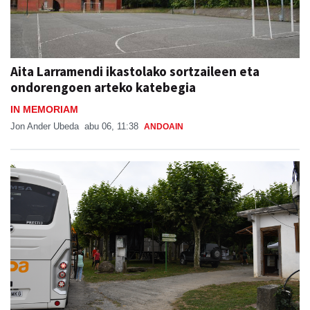
Aita Larramendi ikastolako sortzaileen eta
ondorengoen arteko katebegia
IN MEMORIAM
Jon Ander Ubeda
abu 06, 11:38
ANDOAIN