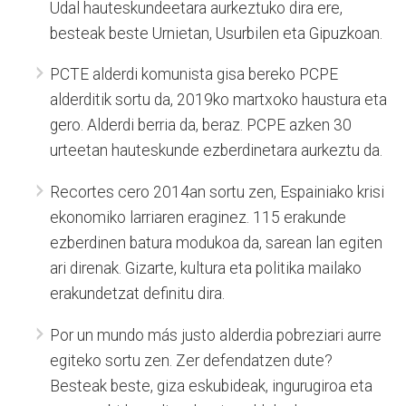
Udal hauteskundeetara aurkeztuko dira ere,
besteak beste Urnietan, Usurbilen eta Gipuzkoan.
PCTE alderdi komunista gisa bereko PCPE
alderditik sortu da, 2019ko martxoko haustura eta
gero. Alderdi berria da, beraz. PCPE azken 30
urteetan hauteskunde ezberdinetara aurkeztu da.
Recortes cero 2014an sortu zen, Espainiako krisi
ekonomiko larriaren eraginez. 115 erakunde
ezberdinen batura modukoa da, sarean lan egiten
ari direnak. Gizarte, kultura eta politika mailako
erakundetzat definitu dira.
Por un mundo más justo alderdia pobreziari aurre
egiteko sortu zen. Zer defendatzen dute?
Besteak beste, giza eskubideak, ingurugiroa eta