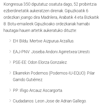
Kongresua 350 diputatuz osatuta dago, 52 probintzia
ezberdinetatik aukeratzen direnak. Gipuzkoatik 6
ordezkari joango dira Madrilera, Arabatik 4 eta Bizkaitik
8. Botu-emaileek Gipuzkoako ordezkariak hamabi
hautagai hauen artetik aukeratuko dituzte:
EH Bildu: Mertxe Aizpurua Arzallus.
EAJ-PNV: Joseba Andoni Agirretxea Urresti.
PSE-EE: Odon Elorza Gonzalez.
Elkarrekin Podemos (Podemos-IU-EQUO): Pilar
Garrido Gutiérrez.
PP: Iñigo Arcauz Ascargorta.
Ciudadanos: Leon Jose de Adrian Gallego.