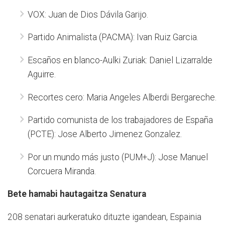
VOX: Juan de Dios Dávila Garijo.
Partido Animalista (PACMA): Ivan Ruiz Garcia.
Escaños en blanco-Aulki Zuriak: Daniel Lizarralde
Aguirre.
Recortes cero: Maria Angeles Alberdi Bergareche.
Partido comunista de los trabajadores de España
(PCTE): Jose Alberto Jimenez Gonzalez.
Por un mundo más justo (PUM+J): Jose Manuel
Corcuera Miranda.
Bete hamabi hautagaitza Senatura
208 senatari aurkeratuko dituzte igandean, Espainia