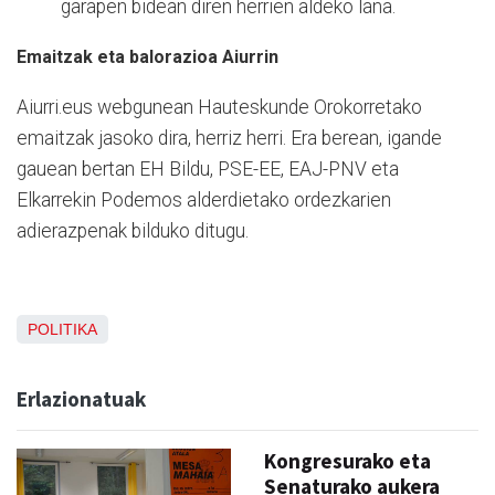
garapen bidean diren herrien aldeko lana.
Emaitzak eta balorazioa Aiurrin
Aiurri.eus webgunean Hauteskunde Orokorretako
emaitzak jasoko dira, herriz herri. Era berean, igande
gauean bertan EH Bildu, PSE-EE, EAJ-PNV eta
Elkarrekin Podemos alderdietako ordezkarien
adierazpenak bilduko ditugu.
POLITIKA
Erlazionatuak
Kongresurako eta
Senaturako aukera