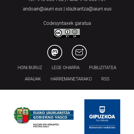
andoain@aiurri.eus | idazkaritza@aiurri.eus
Codesyntaxek garatua
HONI BURUZ
LEGE OHARRA
PUBLIZITATEA
ARAUAK
HARREMANETARAKO
RSS