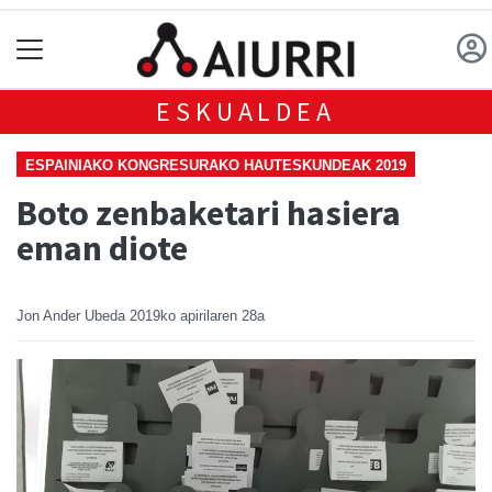
ESKUALDEA
ESPAINIAKO KONGRESURAKO HAUTESKUNDEAK 2019
Boto zenbaketari hasiera
eman diote
Jon Ander Ubeda
2019ko apirilaren 28a