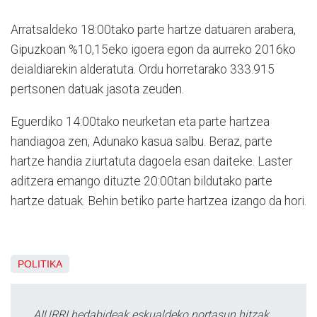
Arratsaldeko 18:00tako parte hartze datuaren arabera,
Gipuzkoan %10,15eko igoera egon da aurreko 2016ko
deialdiarekin alderatuta. Ordu horretarako
333.915
pertsonen datuak jasota zeuden.
Eguerdiko 14:00tako neurketan eta parte hartzea
handiagoa zen, Adunako kasua salbu. Beraz, parte
hartze handia ziurtatuta dagoela esan daiteke. Laster
aditzera emango dituzte 20:00tan bildutako parte
hartze datuak. Behin betiko parte hartzea izango da hori.
POLITIKA
AIURRI hedabideak eskualdeko nortasun hitzak