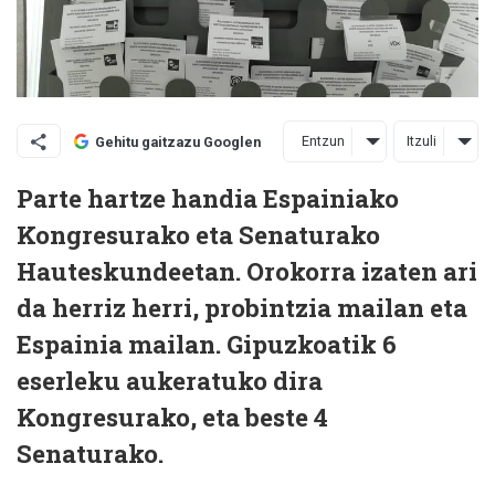
Entzun
Itzuli
Gehitu gaitzazu Googlen
Parte hartze handia Espainiako
Kongresurako eta Senaturako
Hauteskundeetan. Orokorra izaten ari
da herriz herri, probintzia mailan eta
Espainia mailan. Gipuzkoatik 6
eserleku aukeratuko dira
Kongresurako, eta beste 4
Senaturako.