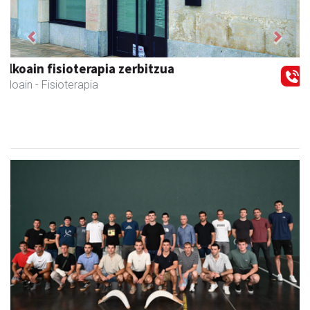
Previous
Next
Hiru Jatetxea
Andoain
- Tabernak