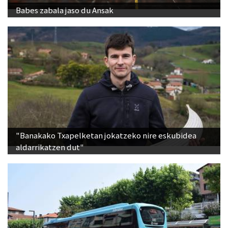
Babes zabala jaso du Ansak
"Banakako Txapelketan jokatzeko nire eskubidea
aldarrikatzen dut"