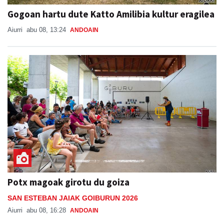
Gogoan hartu dute Katto Amilibia kultur eragilea
Aiurri
abu 08, 13:24
ANDOAIN
Potx magoak girotu du goiza
SAN ESTEBAN JAIAK GOIBURUN 2026
Aiurri
abu 08, 16:28
ANDOAIN