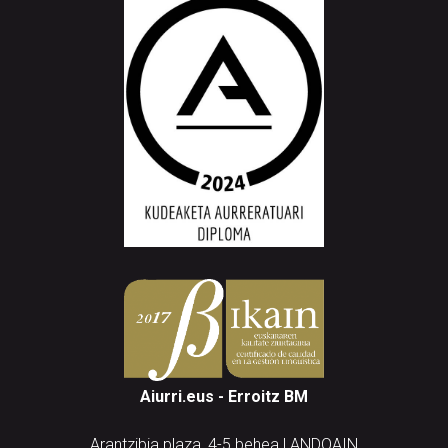
Aiurri.eus - Erroitz BM
Arantzibia plaza, 4-5 behea | ANDOAIN