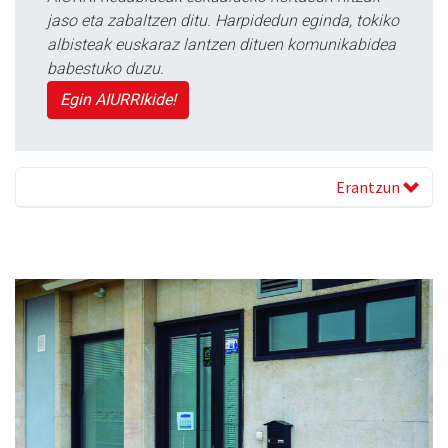
jaso eta zabaltzen ditu. Harpidedun eginda, tokiko
albisteak euskaraz lantzen dituen komunikabidea
babestuko duzu.
Egin AIURRIkide!
Erantzun