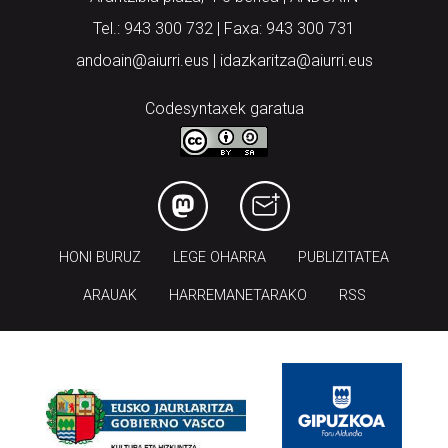
Tel.: 943 300 732 | Faxa: 943 300 731
andoain@aiurri.eus | idazkaritza@aiurri.eus
Codesyntaxek garatua
HONI BURUZ
LEGE OHARRA
PUBLIZITATEA
ARAUAK
HARREMANETARAKO
RSS