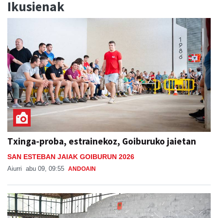
Ikusienak
Txinga-proba, estrainekoz, Goiburuko jaietan
SAN ESTEBAN JAIAK GOIBURUN 2026
Aiurri
abu 09, 09:55
ANDOAIN