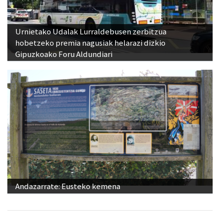
Urnietako Udalak Lurraldebusen zerbitzua
hobetzeko premia nagusiak helarazi dizkio
Gipuzkoako Foru Aldundiari
Andazarrate: Eusteko kemena