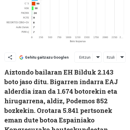
Entzun
Itzuli
Gehitu gaitzazu Googlen
Aiztondo bailaran EH Bilduk 2.143
boto jaso ditu. Bigarren indarra EAJ
alderdia izan da 1.674 botorekin eta
hirugarrena, aldiz, Podemos 852
bozkekin. Orotara 5.841 pertsonek
eman dute botoa Espainiako
Kongresurako hauteskundeetan.