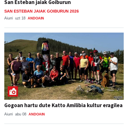
San Esteban jaiak Goiburun
SAN ESTEBAN JAIAK GOIBURUN 2026
Aiurri
uzt 18
ANDOAIN
Gogoan hartu dute Katto Amilibia kultur eragilea
Aiurri
abu 08
ANDOAIN