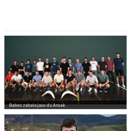
Zizurkil
- Harategiak
Babes zabala jaso du Ansak