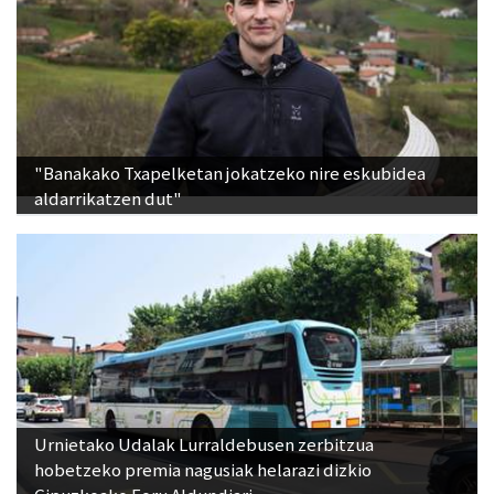
"Banakako Txapelketan jokatzeko nire eskubidea
aldarrikatzen dut"
Urnietako Udalak Lurraldebusen zerbitzua
hobetzeko premia nagusiak helarazi dizkio