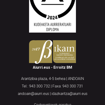
Aiurri.eus - Erroitz BM
Arantzibia plaza, 4-5 behea | ANDOAIN
Tel.: 943 300 732 | Faxa: 943 300 731
andoain@aiurri.eus | idazkaritza@aiurri.eus
Codesyntaxek garatua