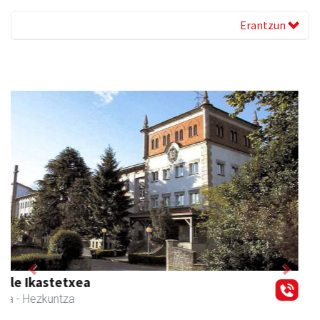
Erantzun
Previous
Next
Joxean harategia