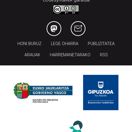
HONI BURUZ
LEGE OHARRA
PUBLIZITATEA
ARAUAK
HARREMANETARAKO
RSS