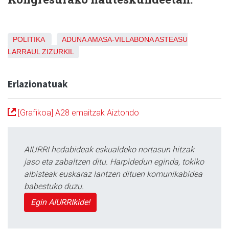
POLITIKA
ADUNA
AMASA-VILLABONA
ASTEASU
LARRAUL
ZIZURKIL
Erlazionatuak
[Grafikoa] A28 emaitzak Aiztondo
AIURRI hedabideak eskualdeko nortasun hitzak
jaso eta zabaltzen ditu. Harpidedun eginda, tokiko
albisteak euskaraz lantzen dituen komunikabidea
babestuko duzu.
Egin AIURRIkide!