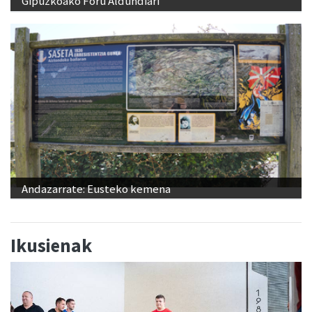
Gipuzkoako Foru Aldundiari
Andazarrate: Eusteko kemena
Ikusienak