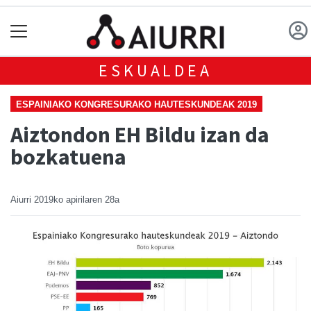
ESKUALDEA
ESPAINIAKO KONGRESURAKO HAUTESKUNDEAK 2019
Aiztondon EH Bildu izan da
bozkatuena
Aiurri
2019ko apirilaren 28a