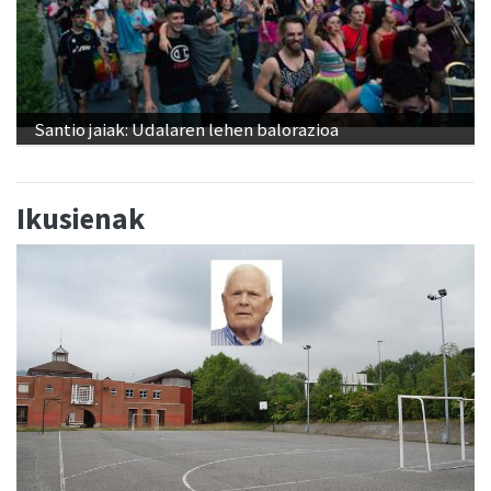
Santio jaiak: Udalaren lehen balorazioa
Ikusienak