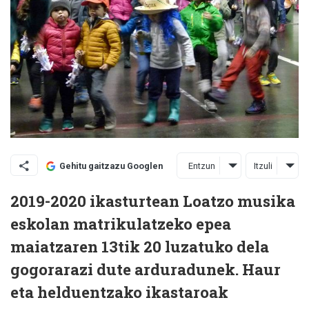
Entzun
Itzuli
Gehitu gaitzazu Googlen
2019-2020 ikasturtean Loatzo musika
eskolan matrikulatzeko epea
maiatzaren 13tik 20
luzatuko dela
gogorarazi dute arduradunek. Haur
eta helduentzako ikastaroak