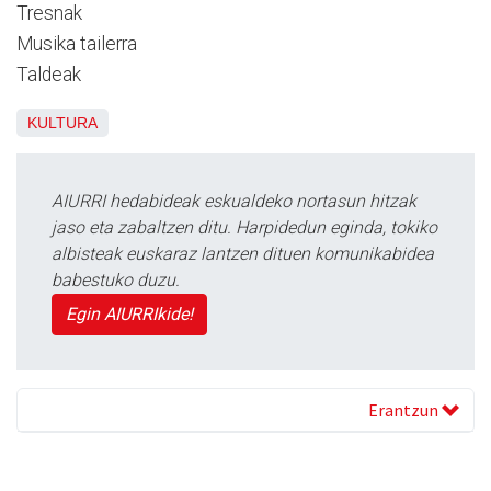
Tresnak
Musika tailerra
Taldeak
KULTURA
AIURRI hedabideak eskualdeko nortasun hitzak
jaso eta zabaltzen ditu. Harpidedun eginda, tokiko
albisteak euskaraz lantzen dituen komunikabidea
babestuko duzu.
Egin AIURRIkide!
Erantzun