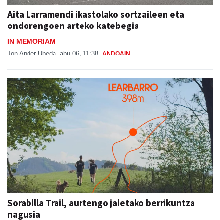
Aita Larramendi ikastolako sortzaileen eta
ondorengoen arteko katebegia
IN MEMORIAM
Jon Ander Ubeda
abu 06, 11:38
ANDOAIN
Sorabilla Trail, aurtengo jaietako berrikuntza
nagusia