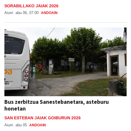
SORABILLAKO JAIAK 2026
Aiurri
abu 06, 07:00
ANDOAIN
Bus zerbitzua Sanestebanetara, asteburu
honetan
SAN ESTEBAN JAIAK GOIBURUN 2026
Aiurri
abu 05
ANDOAIN