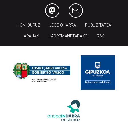
HONI BURUZ
LEGE OHARRA
PUBLIZITATEA
ARAUAK
HARREMANETARAKO
RSS