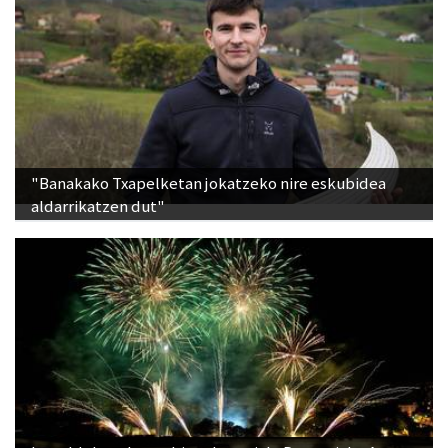
"Banakako Txapelketan jokatzeko nire eskubidea
aldarrikatzen dut"