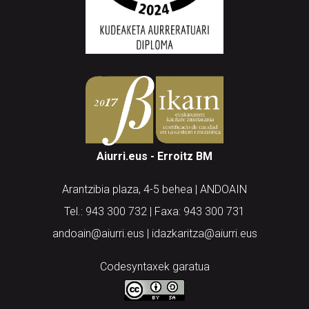
Aiurri.eus - Erroitz BM
Arantzibia plaza, 4-5 behea | ANDOAIN
Tel.: 943 300 732 | Faxa: 943 300 731
andoain@aiurri.eus | idazkaritza@aiurri.eus
Codesyntaxek garatua