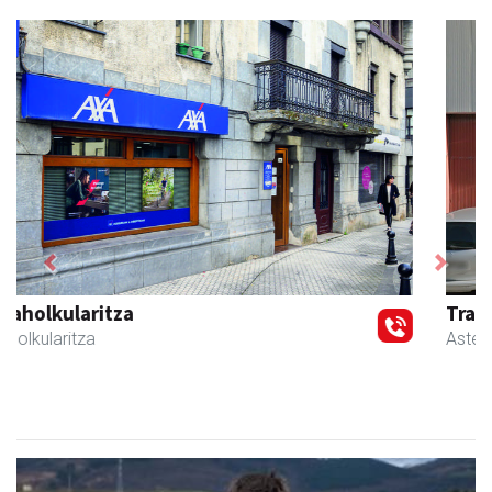
Previous
Next
Transportes Lakunza
Asteasu
- Garraioak