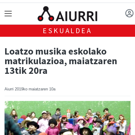
ESKUALDEA
Loatzo musika eskolako
matrikulazioa, maiatzaren
13tik 20ra
Aiurri
2019ko maiatzaren 10a