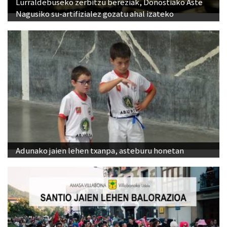
Lurraldebuseko zerbitzu bereziak, Donostiako Aste
Nagusiko su-artifizialez gozatu ahal izateko
Adunako jaien lehen txanpa, asteburu honetan