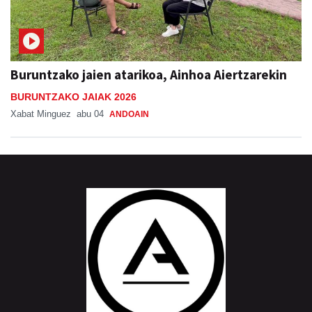
Buruntzako jaien atarikoa, Ainhoa Aiertzarekin
BURUNTZAKO JAIAK 2026
Xabat Minguez
abu 04
ANDOAIN