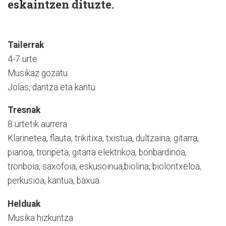
eskaintzen dituzte.
Tailerrak
4-7 urte
Musikaz gozatu
Jolas, dantza eta kantu
Tresnak
8 urtetik aurrera
Klarinetea, flauta, trikitixa, txistua, dultzaina, gitarra,
pianoa, tronpeta, gitarra elektrikoa, bonbardinoa,
tronboia, saxofoia, eskusoinua,biolina, biolontxeloa,
perkusioa, kantua, baxua.
Helduak
Musika hizkuntza