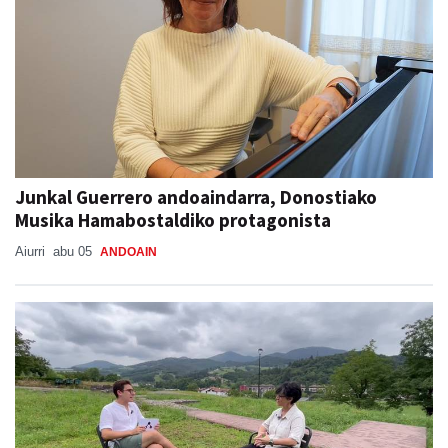
Junkal Guerrero andoaindarra, Donostiako
Musika Hamabostaldiko protagonista
Aiurri
abu 05
ANDOAIN