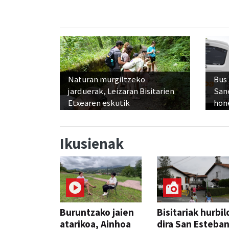
Naturan murgiltzeko
Bus
jarduerak, Leizaran Bisitarien
San
Etxearen eskutik
hon
Ikusienak
Buruntzako jaien
Bisitariak hurbil
atarikoa, Ainhoa
dira San Esteba