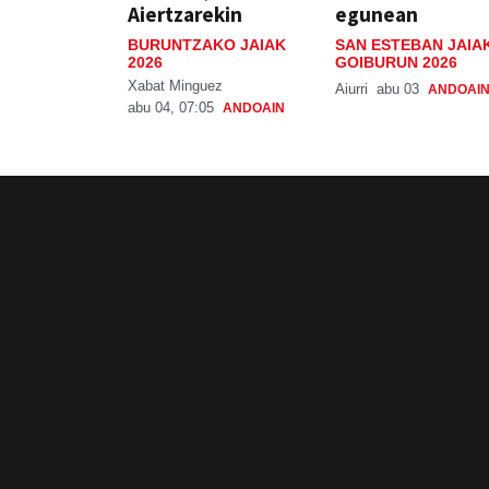
Aiertzarekin
egunean
BURUNTZAKO JAIAK
SAN ESTEBAN JAIA
2026
GOIBURUN 2026
Xabat Minguez
Aiurri
abu 03
ANDOAI
abu 04, 07:05
ANDOAIN