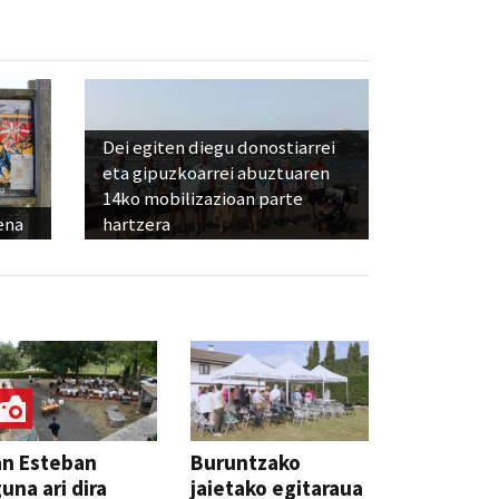
Dei egiten diegu donostiarrei
eta gipuzkoarrei abuztuaren
14ko mobilizazioan parte
ena
hartzera
an Esteban
Buruntzako
una ari dira
jaietako egitaraua