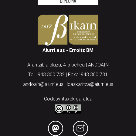
Aiurri.eus - Erroitz BM
Arantzibia plaza, 4-5 behea | ANDOAIN
Tel.: 943 300 732 | Faxa: 943 300 731
andoain@aiurri.eus | idazkaritza@aiurri.eus
Codesyntaxek garatua