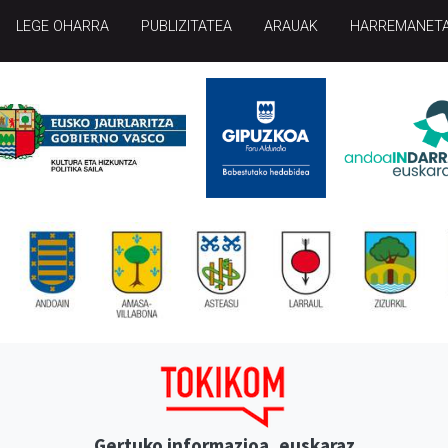
LEGE OHARRA
PUBLIZITATEA
ARAUAK
HARREMANET
Gertuko informazioa, euskaraz