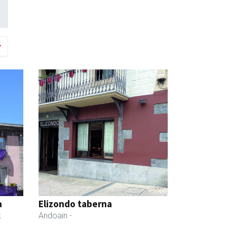
a
Elizondo taberna
k
Andoain
-