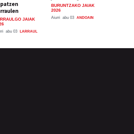
spatzen
BURUNTZAKO JAIAK
rraulen
2026
Aiurri
abu 03
ANDOAIN
RRAULGO JAIAK
26
rri
abu 03
LARRAUL