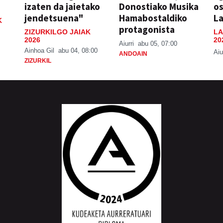
izaten da jaietako
Donostiako Musika
o
jendetsuena"
Hamabostaldiko
La
K
protagonista
ZIZURKILGO JAIAK
LA
2026
20
N
Aiurri
abu 05, 07:00
Ainhoa Gil
abu 04, 08:00
Aiu
ANDOAIN
ZIZURKIL