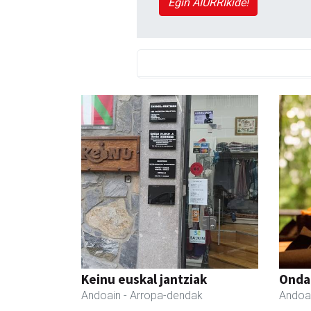
Egin AIURRIkide!
Keinu euskal jantziak
Onda
Andoain
- Arropa-dendak
Andoa