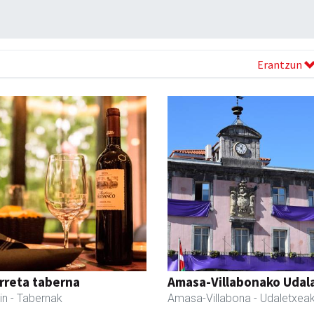
Erantzun
rreta taberna
Amasa-Villabonako Udal
in
- Tabernak
Amasa-Villabona
- Udaletxea