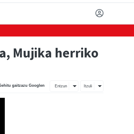
a, Mujika herriko
Gehitu gaitzazu Googlen
Entzun
Itzuli