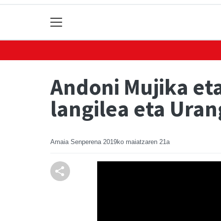
Andoni Mujika eta
langilea eta Uran
Amaia Senperena
2019ko maiatzaren 21a