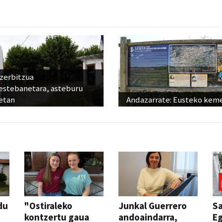
 zerbitzua
estebanetara, asteburu
etan
Andazarrate: Eusteko kem
du
"Ostiraleko
Junkal Guerrero
S
n
kontzertu gaua
andoaindarra,
Eg