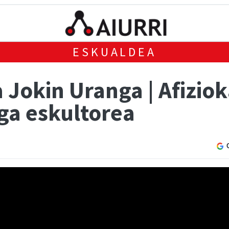
ESKUALDEA
 Jokin Uranga | Afiziok
ga eskultorea