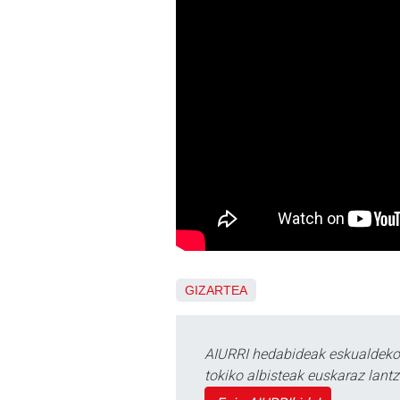
GIZARTEA
AIURRI hedabideak eskualdeko n
tokiko albisteak euskaraz lan