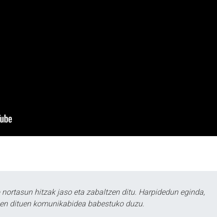
ortasun hitzak jaso eta zabaltzen ditu. Harpidedun eginda,
tzen dituen komunikabidea babestuko duzu.