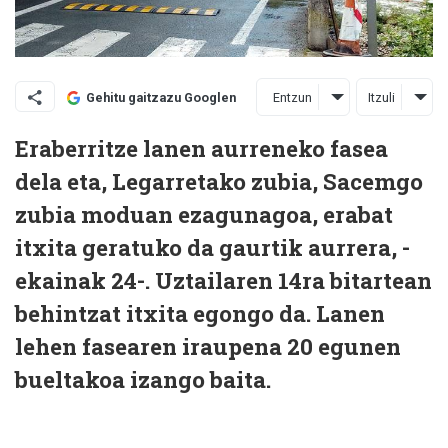
Entzun
Itzuli
Gehitu gaitzazu Googlen
Eraberritze lanen aurreneko fasea
dela eta, Legarretako zubia, Sacemgo
zubia moduan ezagunagoa, erabat
itxita geratuko da gaurtik aurrera, -
ekainak 24-. Uztailaren 14ra bitartean
behintzat itxita egongo da. Lanen
lehen fasearen iraupena 20 egunen
bueltakoa izango baita.