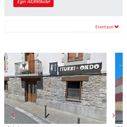
Egin AIURRIkide!
Erantzun
Previous
Next