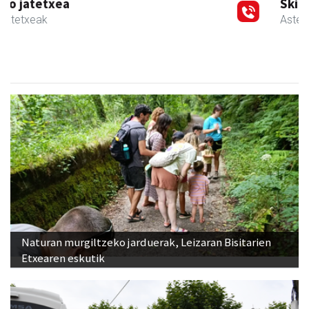
Skinter ontziratzeak
Asteasu
- Ontziratzeak
Naturan murgiltzeko jarduerak, Leizaran Bisitarien
Etxearen eskutik