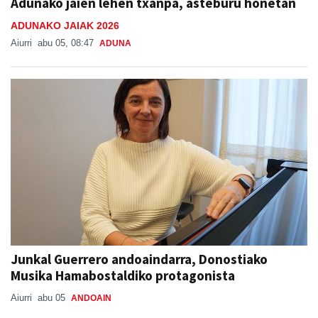
Adunako jaien lehen txanpa, asteburu honetan
ADUNAKO JAIAK 2026
Aiurri
abu 05, 08:47
ADUNA
Junkal Guerrero andoaindarra, Donostiako
Musika Hamabostaldiko protagonista
Aiurri
abu 05
ANDOAIN