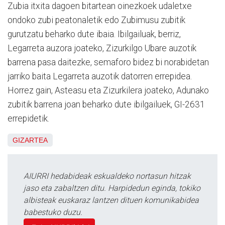
Zubia itxita dagoen bitartean oinezkoek udaletxe
ondoko zubi peatonaletik edo Zubimusu zubitik
gurutzatu beharko dute ibaia. Ibilgailuak, berriz,
Legarreta auzora joateko, Zizurkilgo Ubare auzotik
barrena pasa daitezke, semaforo bidez bi norabidetan
jarriko baita Legarreta auzotik datorren errepidea.
Horrez gain, Asteasu eta Zizurkilera joateko, Adunako
zubitik barrena joan beharko dute ibilgailuek, GI-2631
errepidetik.
GIZARTEA
AIURRI hedabideak eskualdeko nortasun hitzak
jaso eta zabaltzen ditu. Harpidedun eginda, tokiko
albisteak euskaraz lantzen dituen komunikabidea
babestuko duzu.