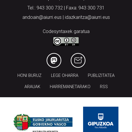
Tel.: 943 300 732 | Faxa: 943 300 731
andoain@aiurri.eus | idazkaritza@aiurri.eus
Codesyntaxek garatua
HONI BURUZ
LEGE OHARRA
PUBLIZITATEA
ARAUAK
HARREMANETARAKO
RSS