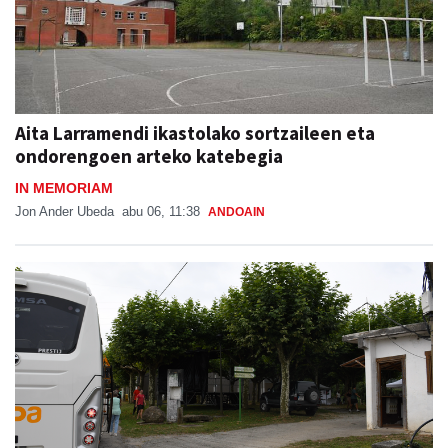
Aita Larramendi ikastolako sortzaileen eta
ondorengoen arteko katebegia
IN MEMORIAM
Jon Ander Ubeda
abu 06, 11:38
ANDOAIN