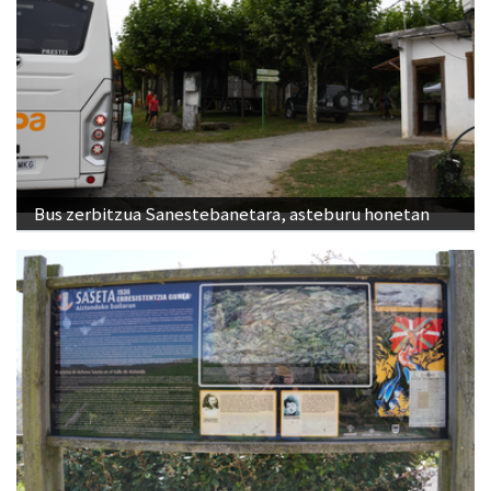
Bus zerbitzua Sanestebanetara, asteburu honetan