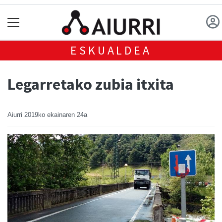
ESKUALDEA
Legarretako zubia itxita
Aiurri
2019ko ekainaren 24a