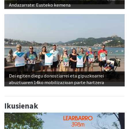
Andazarrate: Eusteko kemena
Dei egiten diegu donostiarrei eta gipuzkoarrei
abuztuaren 14ko mobilizazioan parte hartzera
Ikusienak