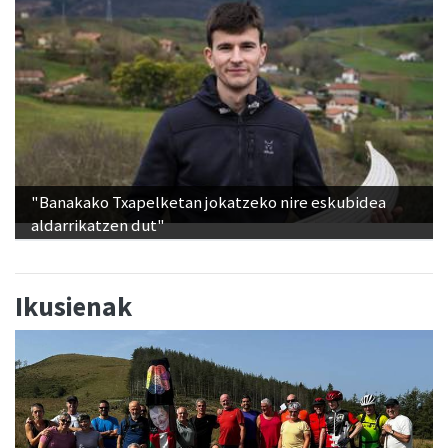
"Banakako Txapelketan jokatzeko nire eskubidea
aldarrikatzen dut"
Ikusienak