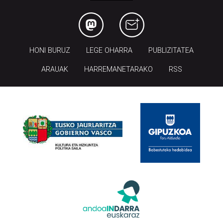
HONI BURUZ
LEGE OHARRA
PUBLIZITATEA
ARAUAK
HARREMANETARAKO
RSS