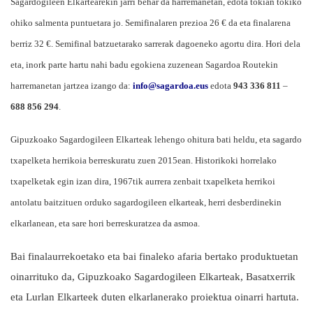
Sagardogileen Elkartearekin jarri behar da harremanetan, edota tokian tokiko
ohiko salmenta puntuetara jo. Semifinalaren prezioa 26 € da eta finalarena
berriz 32 €.
Semifinal batzuetarako sarrerak dagoeneko agortu dira. Hori dela
eta, inork parte hartu nahi badu egokiena zuzenean Sagardoa Routekin
harremanetan jartzea izango da:
info@sagardoa.eus
edota
943 336 811
–
688 856 294
.
Gipuzkoako Sagardogileen Elkarteak lehengo ohitura bati heldu, eta sagardo
txapelketa herrikoia berreskuratu zuen 2015ean. Historikoki horrelako
txapelketak egin izan dira, 1967tik aurrera zenbait txapelketa herrikoi
antolatu baitzituen orduko sagardogileen elkarteak, herri desberdinekin
elkarlanean, eta sare hori berreskuratzea da asmoa.
Bai finalaurrekoetako eta bai finaleko afaria bertako produktuetan
oinarrituko da, Gipuzkoako Sagardogileen Elkarteak, Basatxerrik
eta Lurlan Elkarteek duten elkarlanerako proiektua oinarri hartuta.