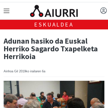
ESKUALDEA
Adunan hasiko da Euskal
Herriko Sagardo Txapelketa
Herrikoia
Ainhoa Gil
2019ko irailaren 6a