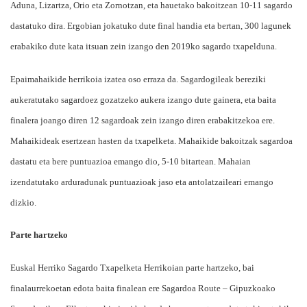
Aduna, Lizartza, Orio eta Zornotzan, eta hauetako bakoitzean 10-11 sagardo
dastatuko dira. Ergobian jokatuko dute final handia eta bertan, 300 lagunek
erabakiko dute kata itsuan zein izango den 2019ko sagardo txapelduna.
Epaimahaikide herrikoia izatea oso erraza da. Sagardogileak bereziki
aukeratutako sagardoez gozatzeko aukera izango dute gainera, eta baita
finalera joango diren 12 sagardoak zein izango diren erabakitzekoa ere.
Mahaikideak esertzean hasten da txapelketa. Mahaikide bakoitzak sagardoa
dastatu eta bere puntuazioa emango dio, 5-10 bitartean. Mahaian
izendatutako arduradunak puntuazioak jaso eta antolatzaileari emango
dizkio.
Parte hartzeko
Euskal Herriko Sagardo Txapelketa Herrikoian parte hartzeko, bai
finalaurrekoetan edota baita finalean ere Sagardoa Route – Gipuzkoako