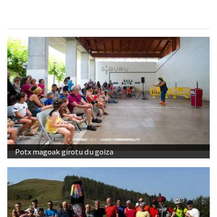
Potx magoak girotu du goiza