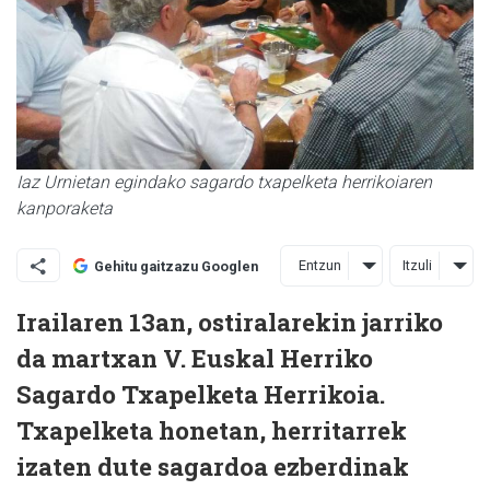
Iaz Urnietan egindako sagardo txapelketa herrikoiaren
kanporaketa
Entzun
Itzuli
Gehitu gaitzazu Googlen
Irailaren 13an, ostiralarekin jarriko
da martxan V. Euskal Herriko
Sagardo Txapelketa Herrikoia.
Txapelketa honetan, herritarrek
izaten dute sagardoa ezberdinak