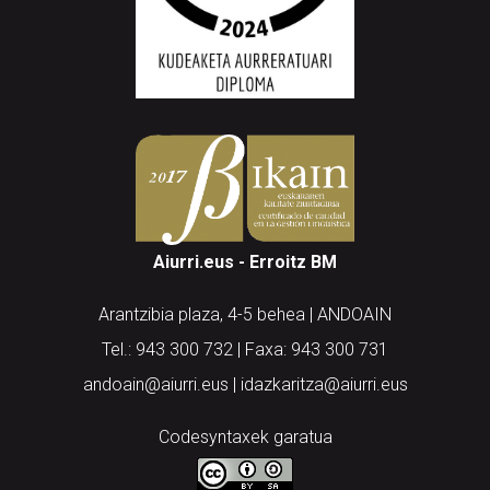
Aiurri.eus - Erroitz BM
Arantzibia plaza, 4-5 behea | ANDOAIN
Tel.: 943 300 732 | Faxa: 943 300 731
andoain@aiurri.eus | idazkaritza@aiurri.eus
Codesyntaxek garatua