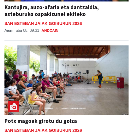
Kantujira, auzo-afaria eta dantzaldia,
asteburuko ospakizunei ekiteko
SAN ESTEBAN JAIAK GOIBURUN 2026
Aiurri
abu 08, 09:31
ANDOAIN
Potx magoak girotu du goiza
SAN ESTEBAN JAIAK GOIBURUN 2026