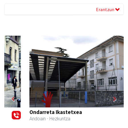
Erantzun
Previous
Next
Ondarreta Ikastetxea
Andoain
- Hezkuntza