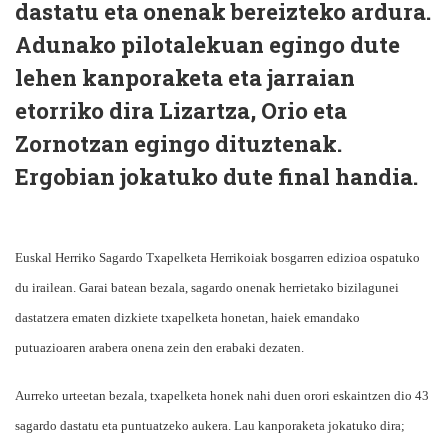
dastatu eta onenak bereizteko ardura.
Adunako pilotalekuan egingo dute
lehen kanporaketa eta jarraian
etorriko dira Lizartza, Orio eta
Zornotzan egingo dituztenak.
Ergobian jokatuko dute final handia.
Euskal Herriko Sagardo Txapelketa Herrikoiak bosgarren edizioa ospatuko
du irailean. Garai batean bezala, sagardo onenak herrietako bizilagunei
dastatzera ematen dizkiete txapelketa honetan, haiek emandako
putuazioaren arabera onena zein den erabaki dezaten.
Aurreko urteetan bezala, txapelketa honek nahi duen orori eskaintzen dio 43
sagardo dastatu eta puntuatzeko aukera. Lau kanporaketa jokatuko dira;