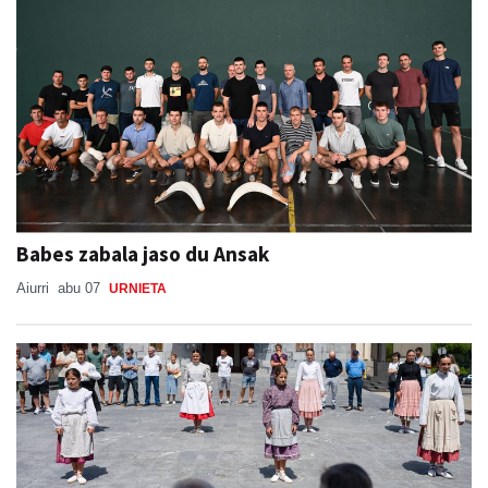
Babes zabala jaso du Ansak
Aiurri
abu 07
URNIETA