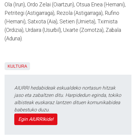
Ola (Irun), Ordo Zelai (Oiartzun), Otsua Enea (Hernani),
Petritegi (Astigarraga), Rezola (Astigarraga), Rufino
(Hernani), Satxota (Aia), Setien (Urnieta), Tximista
(Ordizia), Urdaira (Usurbil), Uxarte (Zornotza), Zabala
(Aduna).
KULTURA
AIURRI hedabideak eskualdeko nortasun hitzak
jaso eta zabaltzen ditu. Harpidedun eginda, tokiko
albisteak euskaraz lantzen dituen komunikabidea
babestuko duzu.
Egin AIURRIkide!