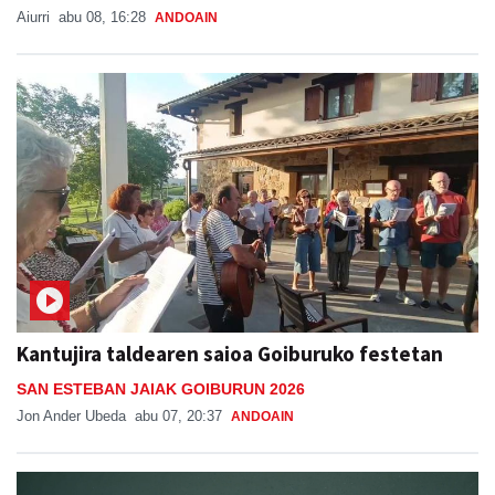
Aiurri
abu 08, 16:28
ANDOAIN
Kantujira taldearen saioa Goiburuko festetan
SAN ESTEBAN JAIAK GOIBURUN 2026
Jon Ander Ubeda
abu 07, 20:37
ANDOAIN