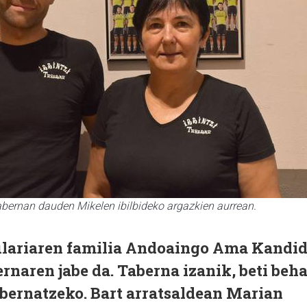
tabernan dauden Mikelen ibilbideko argazkien aurrean.
dulariaren familia Andoaingo Ama Kandi
ernaren jabe da. Taberna izanik, beti beh
obernatzeko. Bart arratsaldean Marian