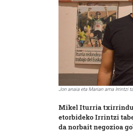
Jon anaia eta Marian ama Irrintzi 
Mikel Iturria txirrin
etorbideko Irrintzi tab
da norbait negozioa g