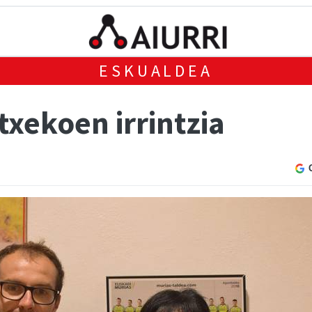
ESKUALDEA
txekoen irrintzia