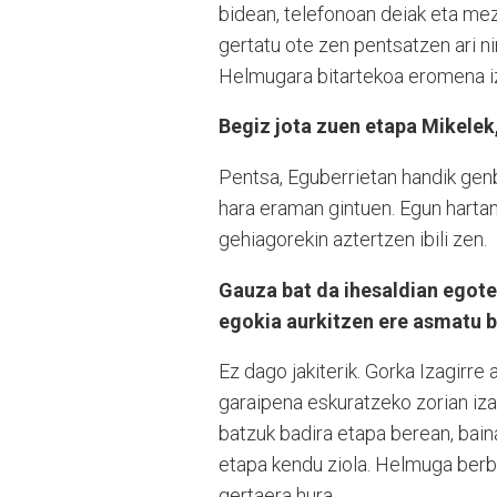
bidean, telefonoan deiak eta mezu
gertatu ote zen pentsatzen ari ni
Helmugara bitartekoa eromena i
Begiz jota zuen etapa Mikelek
Pentsa, Eguberrietan handik genb
hara eraman gintuen. Egun hartan 
gehiagorekin aztertzen ibili zen.
Gauza bat da ihesaldian egotea
egokia aurkitzen ere asmatu b
Ez dago jakiterik. Gorka Izagirre
garaipena eskuratzeko zorian izat
batzuk badira etapa berean, baina
etapa kendu ziola. Helmuga berb
gertaera hura.