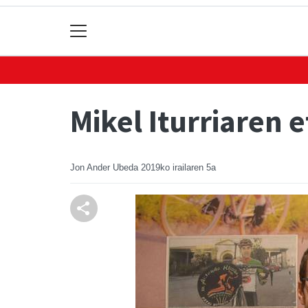
Mikel Iturriaren e
Jon Ander Ubeda
2019ko irailaren 5a