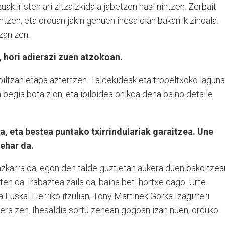
ak iristen ari zitzaizkidala jabetzen hasi nintzen. Zerbait
ntzen, eta orduan jakin genuen ihesaldian bakarrik zihoala.
zan zen.
, hori adierazi zuen atzokoan.
iltzan etapa aztertzen. Taldekideak eta tropeltxoko lagun
begia bota zion, eta ibilbidea ohikoa dena baino detaile
, eta bestea puntako txirrindulariak garaitzea. Une
ehar da.
 azkarra da, egon den talde guztietan aukera duen bakoitzea
en da. Irabaztea zaila da, baina beti hortxe dago. Urte
 Euskal Herriko itzulian, Tony Martinek Gorka Izagirreri
era zen. Ihesaldia sortu zenean gogoan izan nuen, orduko