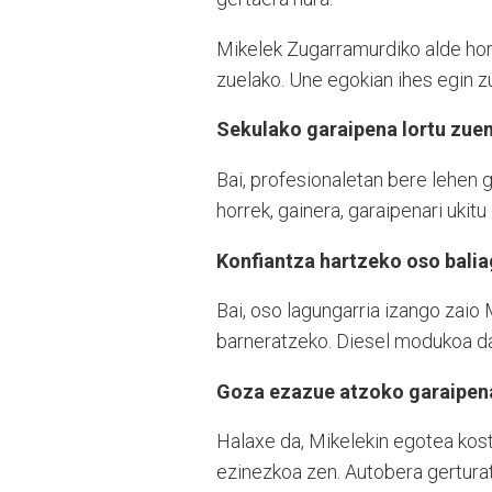
Mikelek Zugarramurdiko alde horr
zuelako. Une egokian ihes egin zu
Sekulako garaipena lortu zuen
Bai, profesionaletan bere lehen 
horrek, gainera, garaipenari ukit
Konfiantza hartzeko oso balia
Bai, oso lagungarria izango zaio
barneratzeko. Diesel modukoa da,
Goza ezazue atzoko garaipen
Halaxe da, Mikelekin egotea kost
ezinezkoa zen. Autobera gerturat