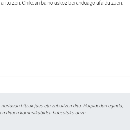
aritu zen. Ohikoan baino askoz beranduago afaldu zuen,
ortasun hitzak jaso eta zabaltzen ditu. Harpidedun eginda,
tzen dituen komunikabidea babestuko duzu.