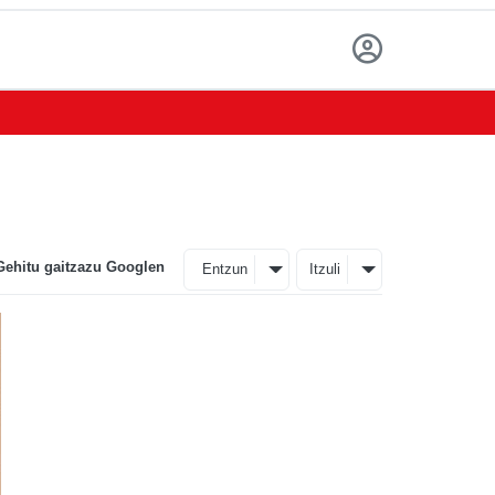
Gehitu gaitzazu Googlen
Entzun
Itzuli