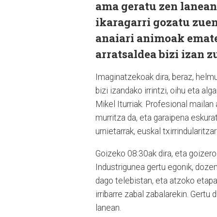
ama geratu zen lanean, 
ikaragarri gozatu zuen
anaiari animoak emate
arratsaldea bizi izan z
Imaginatzekoak dira, beraz, helmu
bizi izandako irrintzi, oihu eta a
Mikel Iturriak. Profesional mailan
murritza da, eta garaipena eskura
urnietarrak, euskal txirrindularitza
Goizeko 08:30ak dira, eta goizero 
Industrigunea gertu egonik, dozena
dago telebistan, eta atzoko etapa
irribarre zabal zabalarekin. Gertu
lanean.