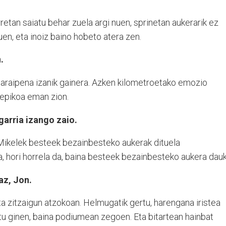
etan saiatu behar zuela argi nuen, sprinetan aukerarik ez
en, eta inoiz baino hobeto atera zen.
.
garaipena izanik gainera. Azken kilometroetako emozio
u epikoa eman zion.
garria izango zaio.
 Mikelek besteek bezainbesteko aukerak dituela
 hori horrela da, baina besteek bezainbesteko aukera dauk
az, Jon.
a zitzaigun atzokoan. Helmugatik gertu, harengana iristea
u ginen, baina podiumean zegoen. Eta bitartean hainbat