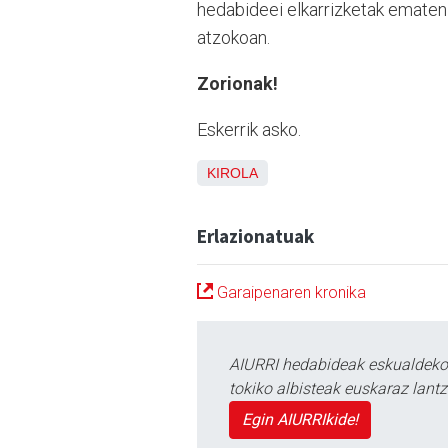
hedabideei elkarrizketak ematen 
atzokoan.
Zorionak!
Eskerrik asko.
KIROLA
Erlazionatuak
Garaipenaren kronika
AIURRI hedabideak eskualdeko n
tokiko albisteak euskaraz lan
Egin AIURRIkide!