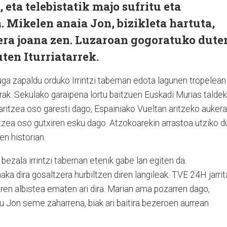
eta telebistatik majo sufritu eta
. Mikelen anaia Jon, bizikleta hartuta,
ra joana zen. Luzaroan gogoratuko dute
uten Iturriatarrek.
ga zapaldu orduko Irrintzi tabernan edota lagunen tropelean
lgarak. Sekulako garaipena lortu baitzuen Euskadi Murias talde
 aritzea oso garesti dago, Espainiako Vueltan aritzeko aukera
tzea oso gutxiren esku dago. Atzokoarekin arrastoa utziko d
ren historian.
bezala irrintzi tabernan etenik gabe lan egiten da.
ka dira gosaltzera hurbiltzen diren langileak. TVE 24H jarrit
ren albistea ematen ari dira. Marian ama pozarren dago,
 du Jon seme zaharrena, biak ari baitira bezeroen aurrean