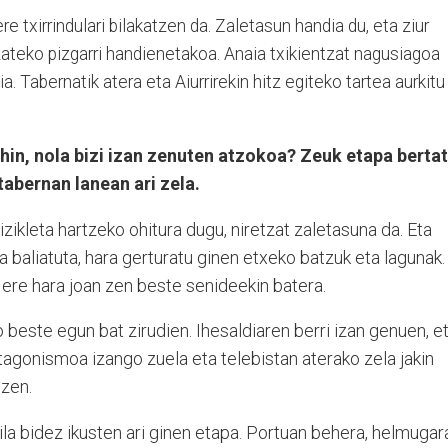
e txirrindulari bilakatzen da. Zaletasun handia du, eta ziur
 izateko pizgarri handienetakoa. Anaia txikientzat nagusiagoa
a. Tabernatik atera eta Aiurrirekin hitz egiteko tartea aurkitu
hin, nola bizi izan zenuten atzokoa? Zeuk etapa bertat
tabernan lanean ari zela.
ikleta hartzeko ohitura dugu, niretzat zaletasuna da. Eta
a baliatuta, hara gerturatu ginen etxeko batzuk eta lagunak.
ere hara joan zen beste senideekin batera.
iko beste egun bat zirudien. Ihesaldiaren berri izan genuen, e
tagonismoa izango zuela eta telebistan aterako zela jakin
 zen.
la bidez ikusten ari ginen etapa. Portuan behera, helmugar