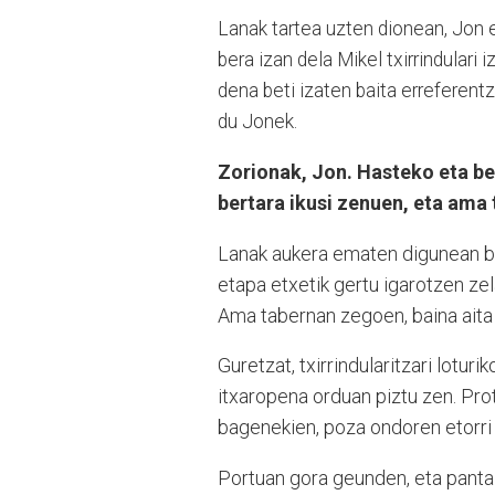
Lanak tartea uzten dionean, Jon er
bera izan dela Mikel txirrindulari
dena beti izaten baita erreferentzi
du Jonek.
Zorionak, Jon. Hasteko eta be
bertara ikusi zenuen, eta ama 
Lanak aukera ematen digunean biz
etapa etxetik gertu igarotzen zel
Ama tabernan zegoen, baina aita 
Guretzat, txirrindularitzari lotur
itxaropena orduan piztu zen. Pro
bagenekien, poza ondoren etorri
Portuan gora geunden, eta pantai