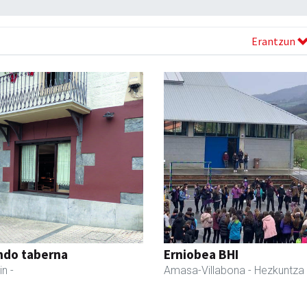
Erantzun
ndo taberna
Erniobea BHI
in
-
Amasa-Villabona
- Hezkuntza