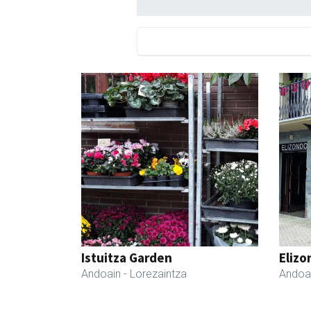
Istuitza Garden
Elizo
Andoain
- Lorezaintza
Andoa