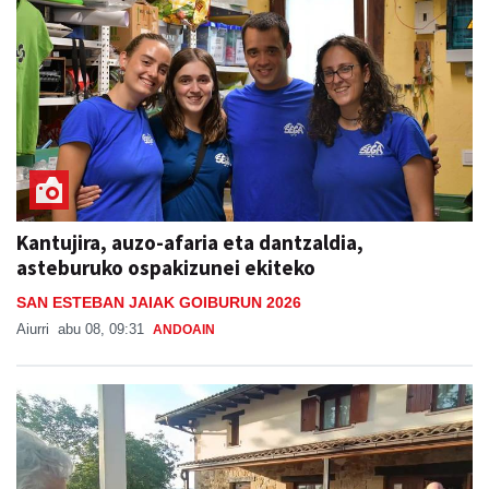
Kantujira, auzo-afaria eta dantzaldia,
asteburuko ospakizunei ekiteko
SAN ESTEBAN JAIAK GOIBURUN 2026
Aiurri
abu 08, 09:31
ANDOAIN