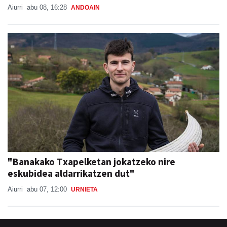
Aiurri
abu 08, 16:28
ANDOAIN
"Banakako Txapelketan jokatzeko nire
eskubidea aldarrikatzen dut"
Aiurri
abu 07, 12:00
URNIETA