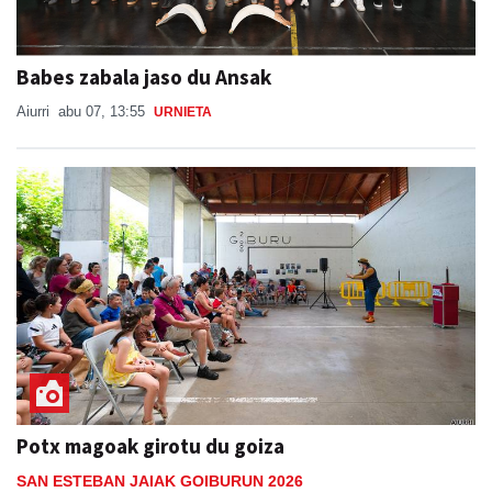
Babes zabala jaso du Ansak
Aiurri
abu 07, 13:55
URNIETA
Potx magoak girotu du goiza
SAN ESTEBAN JAIAK GOIBURUN 2026