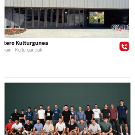
Previous
Next
Transportes Lakunza
Asteasu
- Garraioak