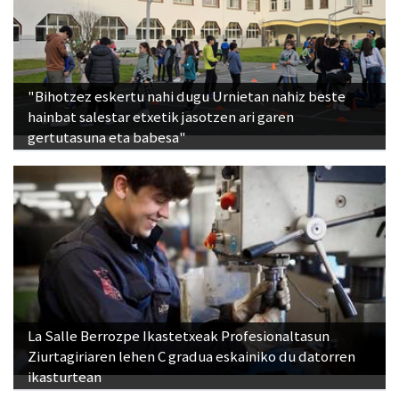
"Bihotzez eskertu nahi dugu Urnietan nahiz beste
hainbat salestar etxetik jasotzen ari garen
gertutasuna eta babesa"
La Salle Berrozpe Ikastetxeak Profesionaltasun
Ziurtagiriaren lehen C gradua eskainiko du datorren
ikasturtean