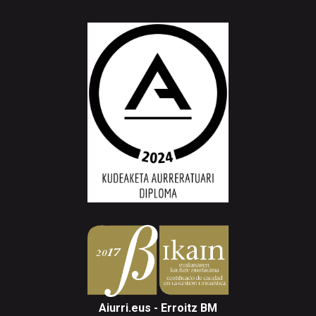
Aiurri.eus - Erroitz BM