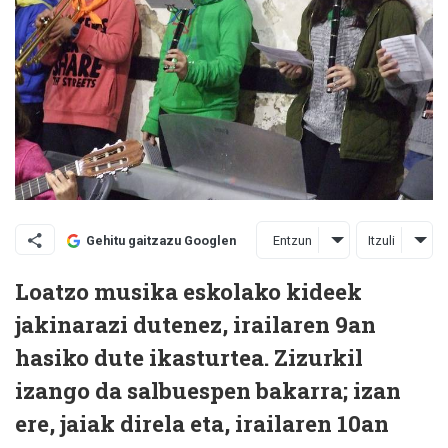
Entzun
Itzuli
Gehitu gaitzazu Googlen
Loatzo musika eskolako kideek
jakinarazi dutenez, irailaren 9an
hasiko dute ikasturtea. Zizurkil
izango da salbuespen bakarra; izan
ere, jaiak direla eta, irailaren 10an