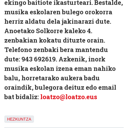
ekingo baitiote ikasturteari. Bestalde,
musika eskolaren bulego orokorra
herriz aldatu dela jakinarazi dute.
Anoetako Solkorre kaleko 4.
zenbakian kokatu dituzte orain.
Telefono zenbaki bera mantendu
dute: 943 692619. Azkenik, inork
musika eskolan izena eman nahiko
balu, horretarako aukera badu
oraindik, bulegora deituz edo email
bat bidaliz:
loatzo@loatzo.eus
HEZKUNTZA