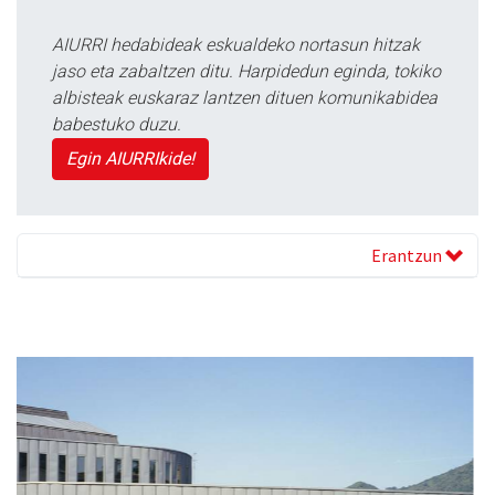
AIURRI hedabideak eskualdeko nortasun hitzak
jaso eta zabaltzen ditu. Harpidedun eginda, tokiko
albisteak euskaraz lantzen dituen komunikabidea
babestuko duzu.
Egin AIURRIkide!
Erantzun