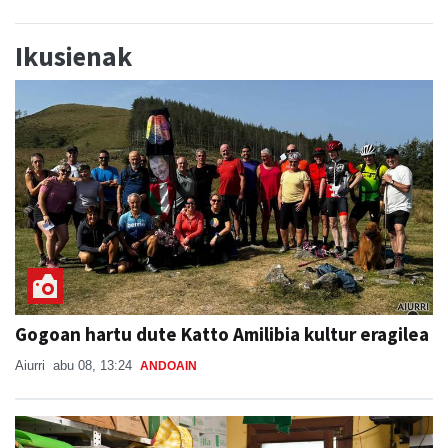
Ikusienak
Gogoan hartu dute Katto Amilibia kultur eragilea
Aiurri
abu 08, 13:24
ANDOAIN