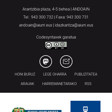
Arantzibia plaza, 4-5 behea | ANDOAIN
Tel.: 943 300 732 | Faxa: 943 300 731
andoain@aiurri.eus | idazkaritza@aiurri.eus
Codesyntaxek garatua
HONI BURUZ
LEGE OHARRA
PUBLIZITATEA
ARAUAK
HARREMANETARAKO
RSS