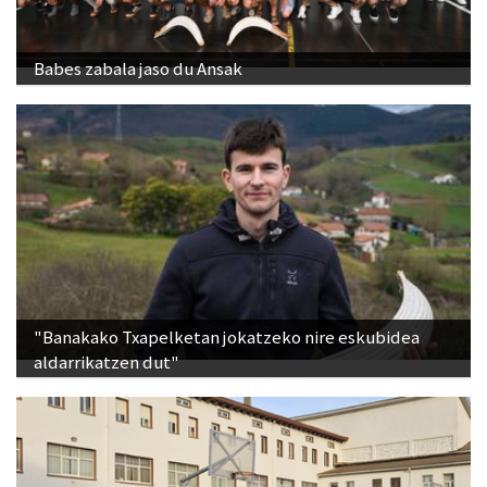
Babes zabala jaso du Ansak
"Banakako Txapelketan jokatzeko nire eskubidea
aldarrikatzen dut"