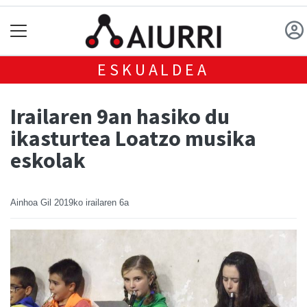
ESKUALDEA
Irailaren 9an hasiko du
ikasturtea Loatzo musika
eskolak
Ainhoa Gil
2019ko irailaren 6a