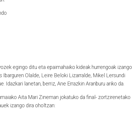
ndo
ozek egingo ditu eta epaimahaiko kideak hurrengoak izango
s Ibarguren Olalde, Leire Beloki Lizarralde, Mikel Lersundi
 Idazkari lanetan, berriz, Ane Errazkin Aranburu ariko da.
 Zumaiako Aita Mari Zineman jokatuko da final- zortzirenetako
auek izango dira oholtzan: