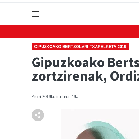
GIPUZKOAKO BERTSOLARI TXAPELKETA 2019
Gipuzkoako Berts
zortzirenak, Ord
Aiurri
2019ko irailaren 19a