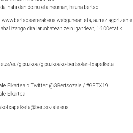
da, nahi den doinu eta neurrian, hiruna bertso.
la, www.bertsosarrerak.eus webgunean eta, aurrez agortzen e
 ahal izango dira larunbatean zein igandean, 16:00etatik
eus/eu/gipuzkoa/gipuzkoako-bertsolari-txapelketa
le Elkartea o Twitter: @GBertsozale / #GBTX19
le Elkartea
oakotxapelketa@bertsozale.eus