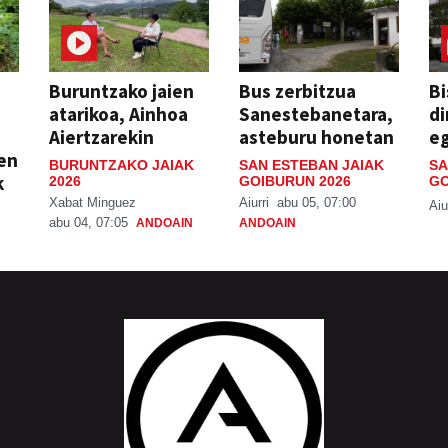
Buruntzako jaien
Bus zerbitzua
Bi
atarikoa, Ainhoa
Sanestebanetara,
di
Aiertzarekin
asteburu honetan
e
ien
BURUNTZAKO JAIAK
SAN ESTEBAN JAIAK
SA
k
2026
GOIBURUN 2026
GO
Xabat Minguez
Aiurri
abu 05, 07:00
Aiu
abu 04, 07:05
ANDOAIN
ANDOAIN