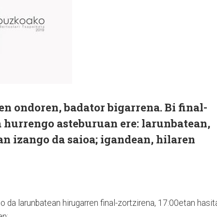
 ondoren, badator bigarrena. Bi final-
a hurrengo asteburuan ere: larunbatean,
an izango da saioa; igandean, hilaren
 da larunbatean hirugarren final-zortzirena, 17:00etan hasit
an: