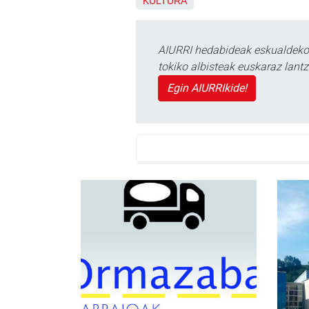
KULTURA
AIURRI hedabideak eskualdeko n
tokiko albisteak euskaraz lan
Egin AIURRIkide!