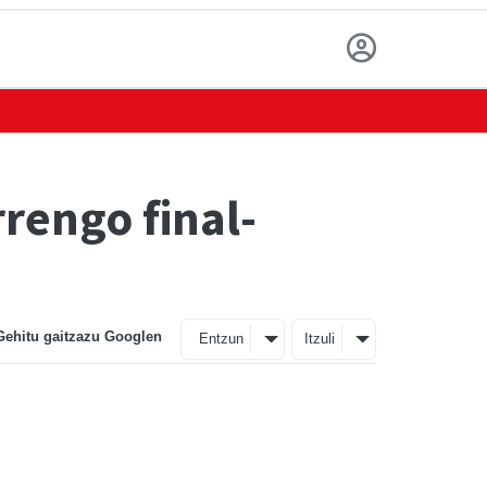
rengo final-
Gehitu gaitzazu Googlen
Entzun
Itzuli