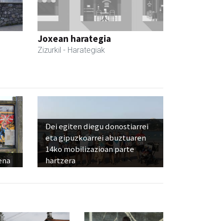
Joxean harategia
Zizurkil
- Harategiak
Dei egiten diegu donostiarrei
eta gipuzkoarrei abuztuaren
14ko mobilizazioan parte
ena
hartzera