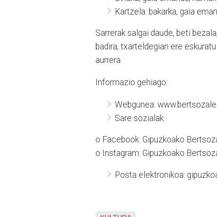
Kartzela: bakarka, gaia eman
Sarrerak salgai daude, beti beza
badira, txarteldegian ere eskuratu
aurrera.
Informazio gehiago:
Webgunea: www.bertsozale.
Sare sozialak:
o Facebook: Gipuzkoako Bertsoza
o Instagram: Gipuzkoako Bertsoza
Posta elektronikoa: gipuzk