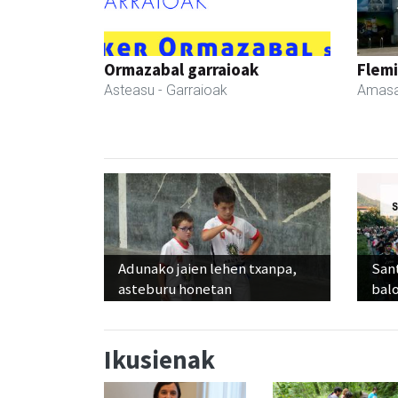
Ormazabal garraioak
Flemi
Asteasu
- Garraioak
Amasa
Adunako jaien lehen txanpa,
Sant
asteburu honetan
balo
Ikusienak