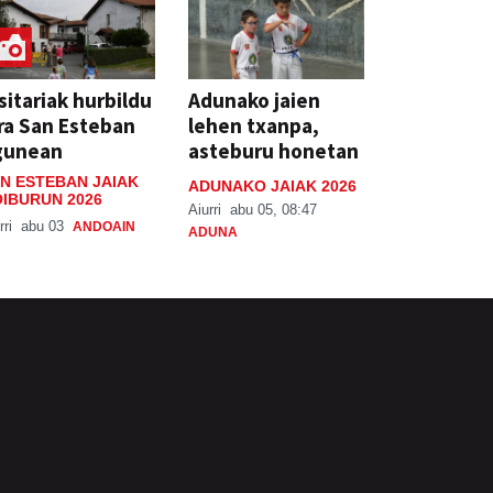
sitariak hurbildu
Adunako jaien
ra San Esteban
lehen txanpa,
gunean
asteburu honetan
N ESTEBAN JAIAK
ADUNAKO JAIAK 2026
IBURUN 2026
Aiurri
abu 05, 08:47
rri
abu 03
ANDOAIN
ADUNA