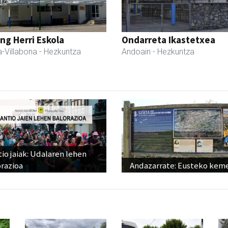
ng Herri Eskola
Ondarreta Ikastetxea
-Villabona
- Hezkuntza
Andoain
- Hezkuntza
io jaiak: Udalaren lehen
razioa
Andazarrate: Eusteko kem