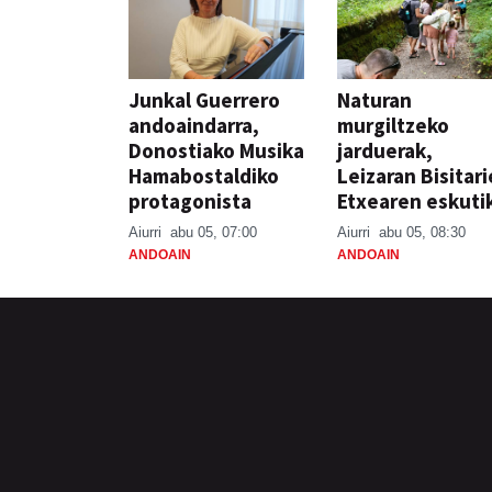
Junkal Guerrero
Naturan
andoaindarra,
murgiltzeko
Donostiako Musika
jarduerak,
Hamabostaldiko
Leizaran Bisitar
protagonista
Etxearen eskuti
Aiurri
abu 05, 07:00
Aiurri
abu 05, 08:30
ANDOAIN
ANDOAIN