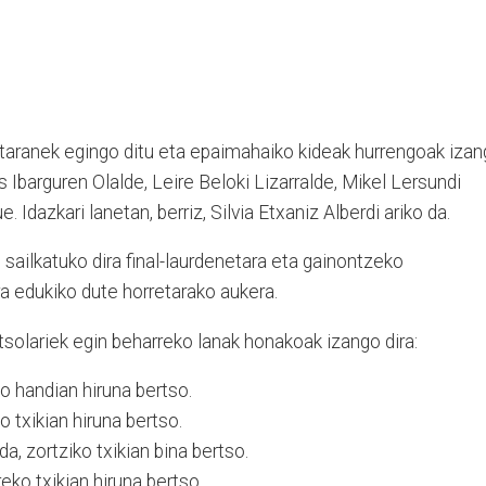
staranek egingo ditu eta epaimahaiko kideak hurrengoak iza
s Ibarguren Olalde, Leire Beloki Lizarralde, Mikel Lersundi
Idazkari lanetan, berriz, Silvia Etxaniz Alberdi ariko da.
sailkatuko dira final-laurdenetara eta gainontzeko
a edukiko dute horretarako aukera.
tsolariek egin beharreko lanak honakoak izango dira:
o handian hiruna bertso.
o txikian hiruna bertso.
, zortziko txikian bina bertso.
ko txikian hiruna bertso.