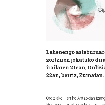
Lehenengo asteburuaren
zortziren jokatuko dir
irailaren 21ean, Ordizi
22an, berriz, Zumaian.
Ordiziako Herriko Antzokian izango
Hurrengo seikotea ariko da kantu