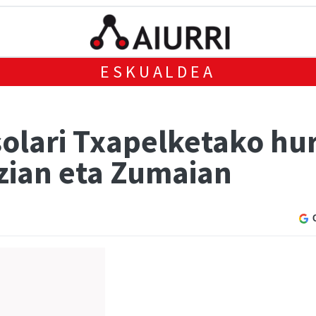
ESKUALDEA
olari Txapelketako hur
izian eta Zumaian