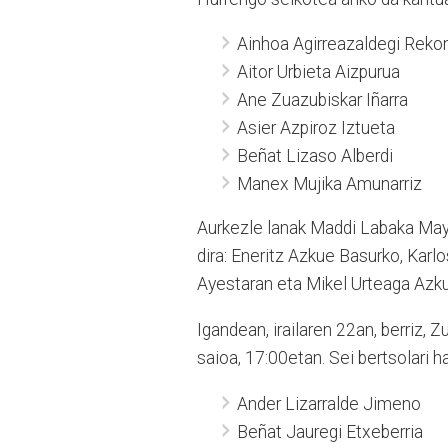
Ainhoa Agirreazaldegi Reko
Aitor Urbieta Aizpurua
Ane Zuazubiskar Iñarra
Asier Azpiroz Iztueta
Beñat Lizaso Alberdi
Manex Mujika Amunarriz
Aurkezle lanak Maddi Labaka May
dira: Eneritz Azkue Basurko, Karlo
Ayestaran eta Mikel Urteaga Azkue.
Igandean, irailaren 22an, berriz,
saioa, 17:00etan. Sei bertsolari h
Ander Lizarralde Jimeno
Beñat Jauregi Etxeberria