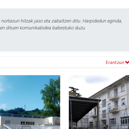
ortasun hitzak jaso eta zabaltzen ditu. Harpidedun eginda,
tzen dituen komunikabidea babestuko duzu.
Erantzun