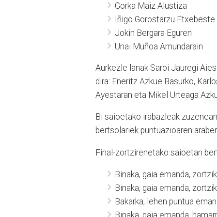
Gorka Maiz Alustiza
Iñigo Gorostarzu Etxebeste
Jokin Bergara Eguren
Unai Muñoa Amundarain
Aurkezle lanak Saroi Jauregi Aie
dira: Eneritz Azkue Basurko, Karlo
Ayestaran eta Mikel Urteaga Azkue. 
Bi saioetako irabazleak zuzenean 
bertsolariek puntuazioaren araber
Final-zortzirenetako saioetan ber
Binaka, gaia emanda, zortzik
Binaka, gaia emanda, zortzik
Bakarka, lehen puntua emanda
Binaka, gaia emanda, hamarre