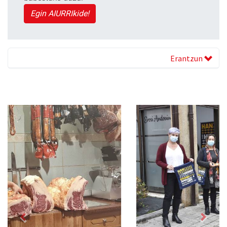
Egin AIURRIkide!
Erantzun
Previous
Next