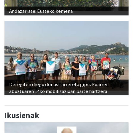
Andazarrate: Eusteko kemena
Dei egiten diegu donostiarrei eta gipuzkoarrei
abuztuaren 14ko mobilizazioan parte hartzera
Ikusienak