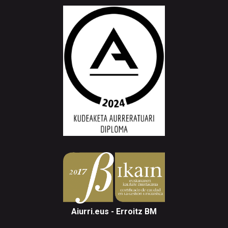
Aiurri.eus - Erroitz BM