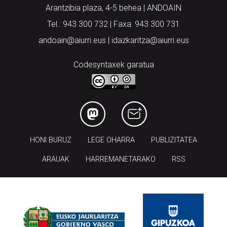
Arantzibia plaza, 4-5 behea | ANDOAIN
Tel.: 943 300 732 | Faxa: 943 300 731
andoain@aiurri.eus | idazkaritza@aiurri.eus
Codesyntaxek garatua
HONI BURUZ
LEGE OHARRA
PUBLIZITATEA
ARAUAK
HARREMANETARAKO
RSS