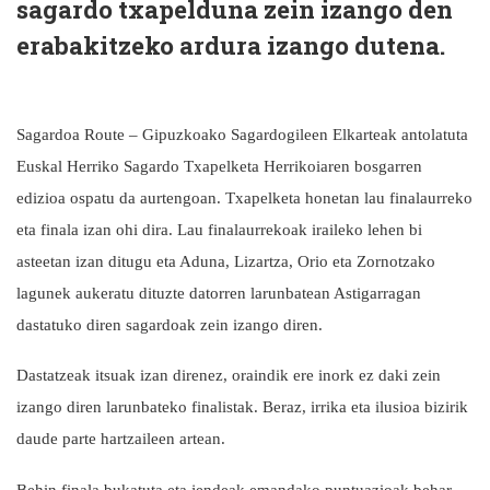
sagardo txapelduna zein izango den
erabakitzeko ardura izango dutena.
Sagardoa Route – Gipuzkoako Sagardogileen Elkarteak antolatuta
Euskal Herriko Sagardo Txapelketa Herrikoiaren bosgarren
edizioa ospatu da aurtengoan. Txapelketa honetan lau finalaurreko
eta finala izan ohi dira. Lau finalaurrekoak iraileko lehen bi
asteetan izan ditugu eta Aduna, Lizartza, Orio eta Zornotzako
lagunek aukeratu dituzte datorren larunbatean Astigarragan
dastatuko diren sagardoak zein izango diren.
Dastatzeak itsuak izan direnez, oraindik ere inork ez daki zein
izango diren larunbateko finalistak. Beraz, irrika eta ilusioa bizirik
daude parte hartzaileen artean.
Behin finala bukatuta eta jendeak emandako puntuazioak behar