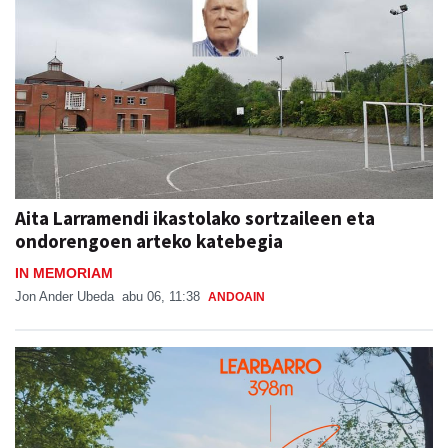
Aita Larramendi ikastolako sortzaileen eta
ondorengoen arteko katebegia
IN MEMORIAM
Jon Ander Ubeda
abu 06, 11:38
ANDOAIN