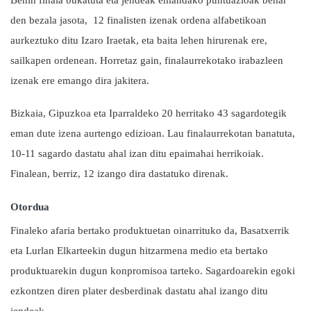
den bezala jasota,
12 finalisten izenak ordena alfabetikoan
aurkeztuko ditu Izaro Iraetak, eta baita lehen hirurenak ere,
sailkapen ordenean. Horretaz gain, finalaurrekotako irabazleen
izenak ere emango dira jakitera.
Bizkaia, Gipuzkoa eta Iparraldeko 20 herritako 43 sagardotegik
eman dute izena aurtengo edizioan. Lau finalaurrekotan banatuta,
10-11 sagardo dastatu ahal izan ditu epaimahai herrikoiak.
Finalean, berriz, 12 izango dira dastatuko direnak.
Otordua
Finaleko afaria bertako produktuetan oinarrituko da, Basatxerrik
eta Lurlan Elkarteekin dugun hitzarmena medio eta bertako
produktuarekin dugun konpromisoa tarteko. Sagardoarekin egoki
ezkontzen diren plater desberdinak dastatu ahal izango ditu