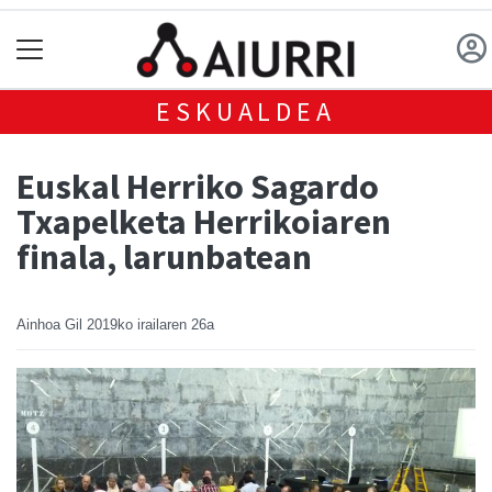
ESKUALDEA
Euskal Herriko Sagardo
Txapelketa Herrikoiaren
finala, larunbatean
Ainhoa Gil
2019ko irailaren 26a