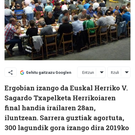
Entzun
Itzuli
Gehitu gaitzazu Googlen
Ergobian izango da Euskal Herriko V.
Sagardo Txapelketa Herrikoiaren
final handia irailaren 28an,
iluntzean. Sarrera guztiak agortuta,
300 lagundik gora izango dira 2019ko