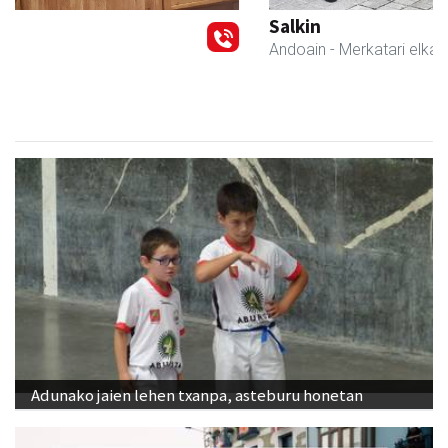
Salkin
Andoain
- Merkatari elkarteak
Adunako jaien lehen txanpa, asteburu honetan