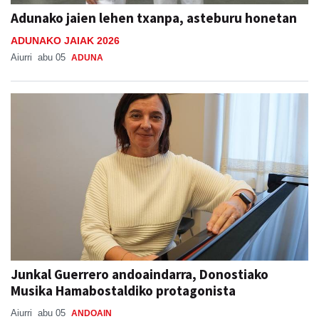
Adunako jaien lehen txanpa, asteburu honetan
ADUNAKO JAIAK 2026
Aiurri
abu 05
ADUNA
Junkal Guerrero andoaindarra, Donostiako
Musika Hamabostaldiko protagonista
Aiurri
abu 05
ANDOAIN