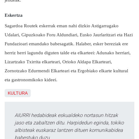
jendeak.
Eskertza
Sagardoa Routek eskerrak eman nahi dizkio Astigarragako
Udalari, Gipuzkoako Foru Aldundiari, Eusko Jaurlaritzari eta Hazi
Fundazioari emandako babesagatik. Halaber, esker bereziak ere
herriz herri lagundu diguten talde eta elkarteei: Adunako herriari,
Lizartzako Txirrita elkarteari, Orioko Aldapa Elkarteari,
Zornotzako Edurmendi Elkarteari eta Ergobiako elkarte kultural
eta gastronomikoko kideei.
KULTURA
AIURRI hedabideak eskualdeko nortasun hitzak
jaso eta zabaltzen ditu. Harpidedun eginda, tokiko
albisteak euskaraz lantzen dituen komunikabidea
babestuko duzu.