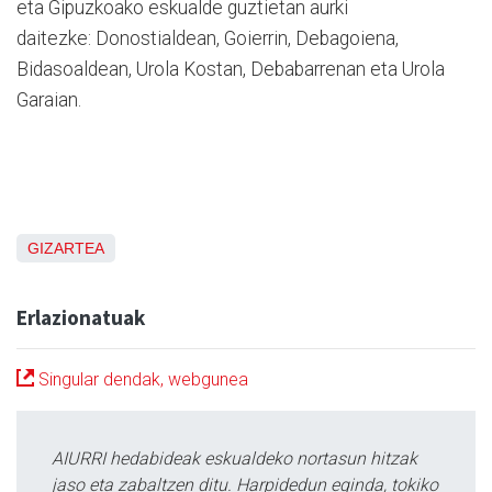
eta Gipuzkoako eskualde guztietan aurki
daitezke: Donostialdean, Goierrin, Debagoiena,
Bidasoaldean, Urola Kostan, Debabarrenan eta Urola
Garaian.
GIZARTEA
Erlazionatuak
Singular dendak, webgunea
AIURRI hedabideak eskualdeko nortasun hitzak
jaso eta zabaltzen ditu. Harpidedun eginda, tokiko