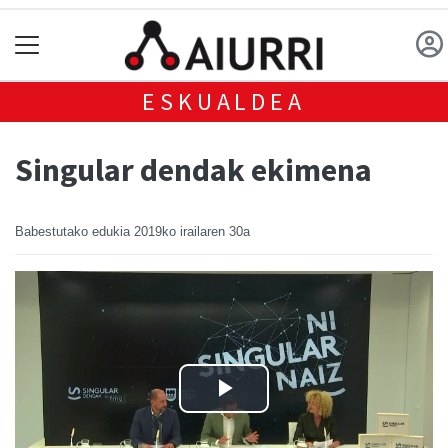
ESKUALDEA
Singular dendak ekimena
Babestutako edukia
2019ko irailaren 30a