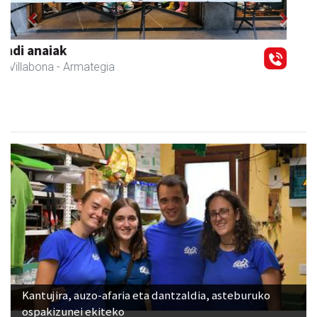
Previous
Next
IZT Informatika Zerbitzu Integrala
Andoain
- IKT
Kantujira, auzo-afaria eta dantzaldia, asteburuko
ospakizunei ekiteko