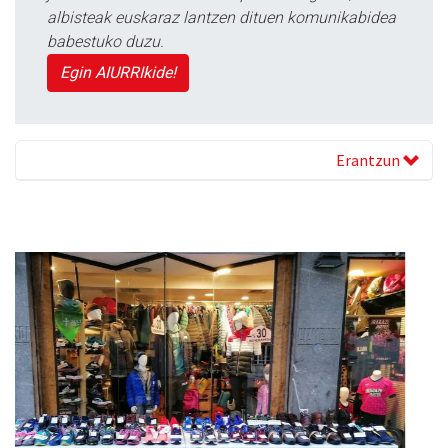
albisteak euskaraz lantzen dituen komunikabidea
babestuko duzu.
Egin AIURRIkide!
Erantzun