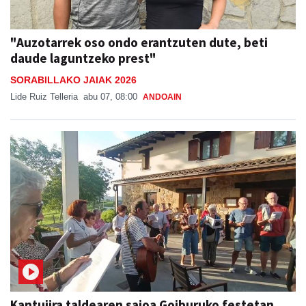
"Auzotarrek oso ondo erantzuten dute, beti
daude laguntzeko prest"
SORABILLAKO JAIAK 2026
Lide Ruiz Telleria
abu 07, 08:00
ANDOAIN
Kantujira taldearen saioa Goiburuko festetan