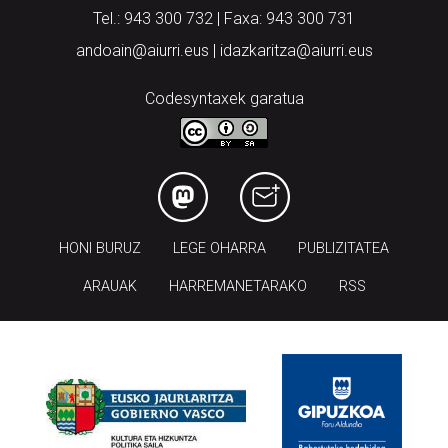
Tel.: 943 300 732 | Faxa: 943 300 731
andoain@aiurri.eus | idazkaritza@aiurri.eus
Codesyntaxek garatua
HONI BURUZ
LEGE OHARRA
PUBLIZITATEA
ARAUAK
HARREMANETARAKO
RSS