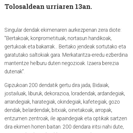
Tolosaldean urriaren 13an.
Singular dendak ekimenaren aurkezpenan zera diote:
"Bertakoak, konprometituak, nortasun handikoak,
gertukoak eta bakarrak... Bertako jendeak sortutako eta
garatutako saltokiak gara. Merkataritza-eredu ezberdina
mantentze helburu duten negozioak. Izaera berezia
dutenak".
Gipzukoan 200 dendatik gertu dira jada, Bidaiak,
jostailuak, liburuk, dekorazioa, loradendak, ardandegiak,
arrandegiak, harategiak, okindegiak, kafetegiak, gozo
dendak, belardendak, bitxiak, oinetakoak, arropak,
entzumen zentroak, ile apaindegiak eta optikak sartzen
dira ekimen horren baitan. 200 dendara iritsi nahi dute,