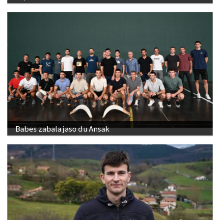
Babes zabala jaso du Ansak