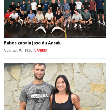
Babes zabala jaso du Ansak
Aiurri
abu 07, 13:55
URNIETA