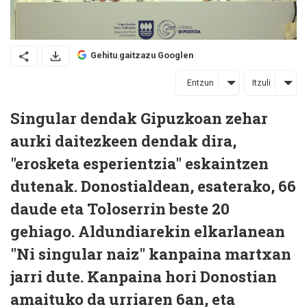
Gehitu gaitzazu Googlen
Entzun
Itzuli
Singular dendak Gipuzkoan zehar
aurki daitezkeen dendak dira,
"erosketa esperientzia" eskaintzen
dutenak. Donostialdean, esaterako, 66
daude eta Toloserrin beste 20
gehiago. Aldundiarekin elkarlanean
"Ni singular naiz" kanpaina martxan
jarri dute. Kanpaina hori Donostian
amaituko da urriaren 6an, eta