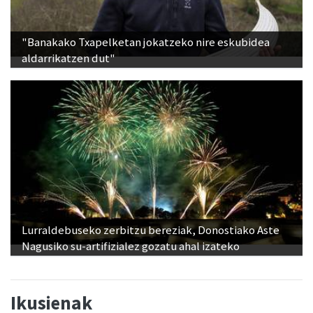
"Banakako Txapelketan jokatzeko nire eskubidea
aldarrikatzen dut"
Lurraldebuseko zerbitzu bereziak, Donostiako Aste
Nagusiko su-artifizialez gozatu ahal izateko
Ikusienak