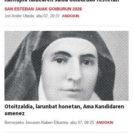
SAN ESTEBAN JAIAK GOIBURUN 2026
Jon Ander Ubeda
abu 07, 20:37
ANDOAIN
Otoitzaldia, larunbat honetan, Ama Kandidaren
omenez
Berrozpeko Jesusen Alaben Elkartea
abu 07, 09:25
ANDOAIN