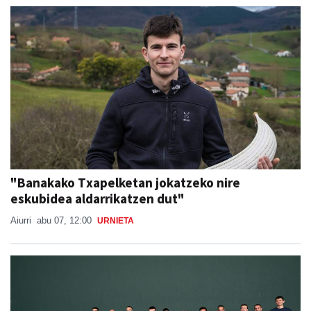
"Banakako Txapelketan jokatzeko nire
eskubidea aldarrikatzen dut"
Aiurri
abu 07, 12:00
URNIETA