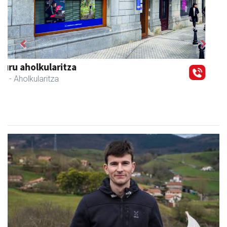
Previous
Next
Ormaki urdaitegia
Andoain
- Urdaitegiak