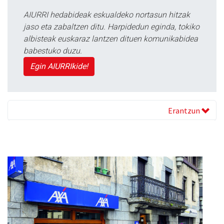
AIURRI hedabideak eskualdeko nortasun hitzak
jaso eta zabaltzen ditu. Harpidedun eginda, tokiko
albisteak euskaraz lantzen dituen komunikabidea
babestuko duzu.
Egin AIURRIkide!
Erantzun