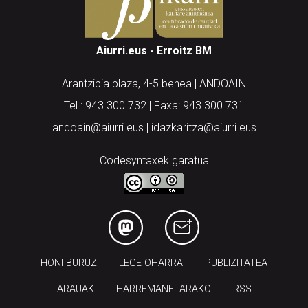
Aiurri.eus - Erroitz BM
Arantzibia plaza, 4-5 behea | ANDOAIN
Tel.: 943 300 732 | Faxa: 943 300 731
andoain@aiurri.eus | idazkaritza@aiurri.eus
Codesyntaxek garatua
HONI BURUZ
LEGE OHARRA
PUBLIZITATEA
ARAUAK
HARREMANETARAKO
RSS