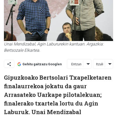
Unai Mendizabal, Agin Labururekin kantuan. Argazkia:
Bertsozale Elkartea.
Entzun
Itzuli
Gehitu gaitzazu Googlen
Gipuzkoako Bertsolari Txapelketaren
finalaurrekoa jokatu da gaur
Arrasateko Uarkape pilotalekuan;
finalerako txartela lortu du Agin
Laburuk. Unai Mendizabal