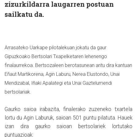
zizurkildarra laugarren postuan
sailkatu da.
Arrasateko Uarkape pilotalekuan jokatu da gaur
Gipuzkoako Bertsolari Txapelketaren lehenengo
finalaurrekoa. Bertsozaleen berotasunean aritu dira kantuan
Eñaut Martikorena,
Agin Laburu,
Nerea Elustondo,
Unai
Mendizabal,
Iñaki Apalategi eta
Unai Gaztelumendi
bertsolariak.
Gaurko saioa irabazita, finalerako zuzeneko txartela
lortu du Agin Laburuk, saioan 501 puntu pilatuta. Hauek
izan dira gaurko saioan bertsolariek lortutako
puntuazioak: