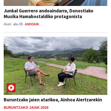
Junkal Guerrero andoaindarra, Donostiako
Musika Hamabostaldiko protagonista
Aiurri
abu 05
ANDOAIN
Buruntzako jaien atarikoa, Ainhoa Aiertzarekin
BURUNTZAKO JAIAK 2026