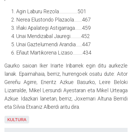
Agin Laburu Rezola.....................501
Nerea Elustondo Plazaola.........467
Iñaki Apalategi Astigarraga........459
Unai Mendizabal Jauregi............452
Unai Gaztelumendi Arandia.......447
Eñaut Martikorena Lizaso...........434
Gaurko saioan Iker Iriarte Iribarrek egin ditu aurkezle
lanak. Epaimahaia, berriz, hurrengoek osatu dute: Aitor
Gereñu Agirre, Eneritz Azkue Basurko, Leire Beloki
Lizarralde, Mikel Lersundi Ayestaran eta Mikel Urteaga
Azkue. Idazkari lanetan, berriz, Joxemari Altuna Berridi
eta Silvia Etxaniz Alberdi aritu dira.
KULTURA