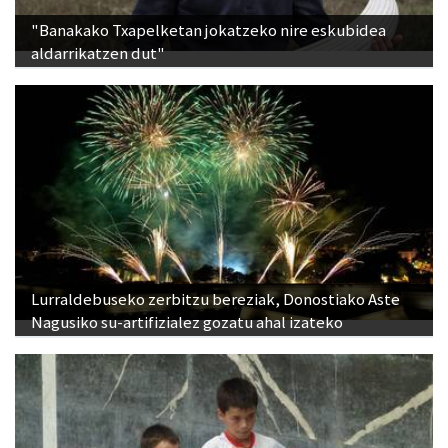
"Banakako Txapelketan jokatzeko nire eskubidea
aldarrikatzen dut"
Lurraldebuseko zerbitzu bereziak, Donostiako Aste
Nagusiko su-artifizialez gozatu ahal izateko