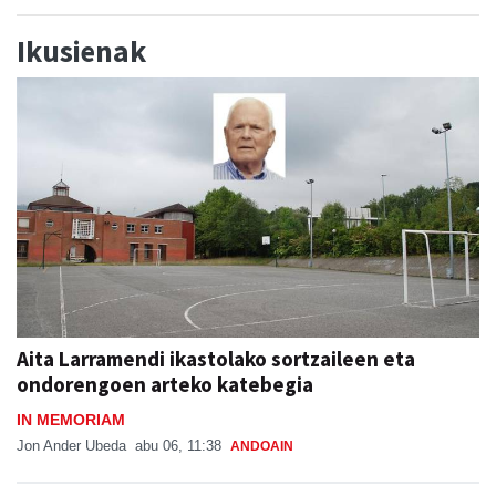
Ikusienak
Aita Larramendi ikastolako sortzaileen eta
ondorengoen arteko katebegia
IN MEMORIAM
Jon Ander Ubeda
abu 06, 11:38
ANDOAIN