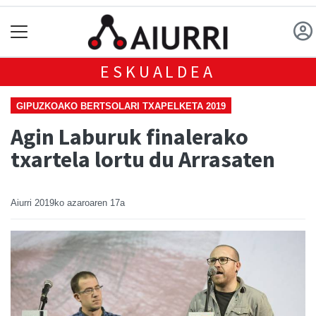
ESKUALDEA
GIPUZKOAKO BERTSOLARI TXAPELKETA 2019
Agin Laburuk finalerako
txartela lortu du Arrasaten
Aiurri
2019ko azaroaren 17a