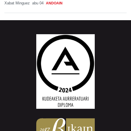
Xabat Minguez
abu 04
ANDOAIN