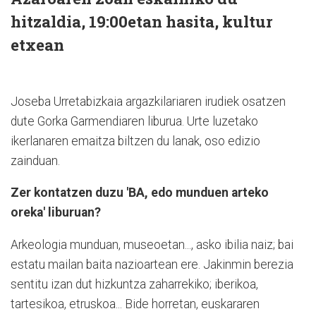
hitzaldia, 19:00etan hasita, kultur
etxean
Joseba Urretabizkaia argazkilariaren irudiek osatzen
dute Gorka Garmendiaren liburua. Urte luzetako
ikerlanaren emaitza biltzen du lanak, oso edizio
zainduan.
Zer kontatzen duzu 'BA, edo munduen arteko
oreka' liburuan?
Arkeologia munduan, museoetan..., asko ibilia naiz; bai
estatu mailan baita nazioartean ere. Jakinmin berezia
sentitu izan dut hizkuntza zaharrekiko; iberikoa,
tartesikoa, etruskoa... Bide horretan, euskararen