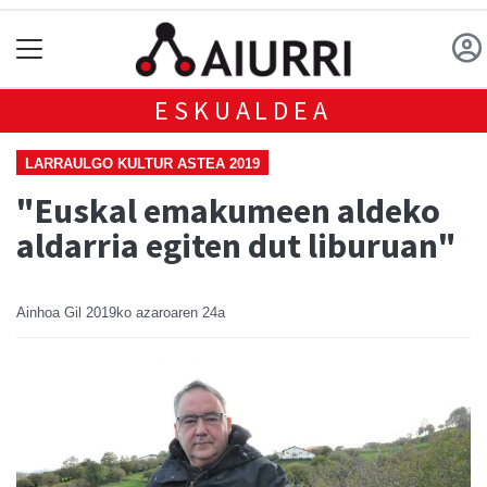
ESKUALDEA
LARRAULGO KULTUR ASTEA 2019
"Euskal emakumeen aldeko
aldarria egiten dut liburuan"
Ainhoa Gil
2019ko azaroaren 24a