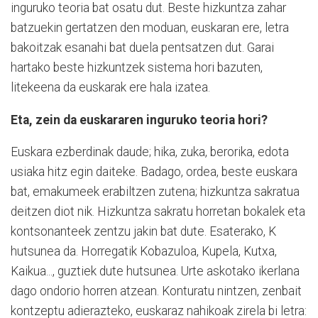
inguruko teoria bat osatu dut. Beste hizkuntza zahar
batzuekin gertatzen den moduan, euskaran ere, letra
bakoitzak esanahi bat duela pentsatzen dut. Garai
hartako beste hizkuntzek sistema hori bazuten,
litekeena da euskarak ere hala izatea.
Eta, zein da euskararen inguruko teoria hori?
Euskara ezberdinak daude; hika, zuka, berorika, edota
usiaka hitz egin daiteke. Badago, ordea, beste euskara
bat, emakumeek erabiltzen zutena; hizkuntza sakratua
deitzen diot nik. Hizkuntza sakratu horretan bokalek eta
kontsonanteek zentzu jakin bat dute. Esaterako, K
hutsunea da. Horregatik Kobazuloa, Kupela, Kutxa,
Kaikua..., guztiek dute hutsunea. Urte askotako ikerlana
dago ondorio horren atzean. Konturatu nintzen, zenbait
kontzeptu adierazteko, euskaraz nahikoak zirela bi letra: