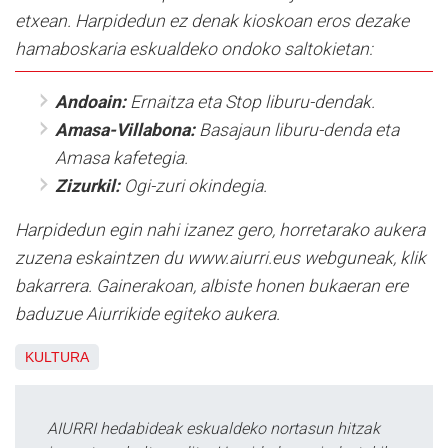
etxean. Harpidedun ez denak kioskoan eros dezake
hamaboskaria eskualdeko ondoko saltokietan:
Andoain:
Ernaitza eta Stop liburu-dendak.
Amasa-Villabona:
Basajaun liburu-denda eta
Amasa kafetegia.
Zizurkil:
Ogi-zuri okindegia.
Harpidedun egin nahi izanez gero, horretarako aukera
zuzena eskaintzen du www.aiurri.eus webguneak, klik
bakarrera. Gainerakoan, albiste honen bukaeran ere
baduzue Aiurrikide egiteko aukera.
KULTURA
AIURRI hedabideak eskualdeko nortasun hitzak