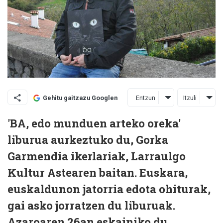
Entzun
Itzuli
Gehitu gaitzazu Googlen
'BA, edo munduen arteko oreka'
liburua aurkeztuko du, Gorka
Garmendia ikerlariak, Larraulgo
Kultur Astearen baitan. Euskara,
euskaldunon jatorria edota ohiturak,
gai asko jorratzen du liburuak.
Azaroaren 26an eskainiko du