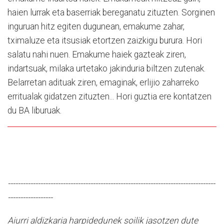
haien lurrak eta baserriak bereganatu zituzten. Sorginen
inguruan hitz egiten dugunean, emakume zahar,
tximaluze eta itsusiak etortzen zaizkigu burura. Hori
salatu nahi nuen. Emakume haiek gazteak ziren,
indartsuak, milaka urtetako jakinduria biltzen zutenak.
Belarretan adituak ziren, emaginak, erlijio zaharreko
erritualak gidatzen zituzten... Hori guztia ere kontatzen
du BA liburuak.
-----------------------------------------------------------------------------------
------------------
Aiurri aldizkaria harpidedunek soilik jasotzen dute