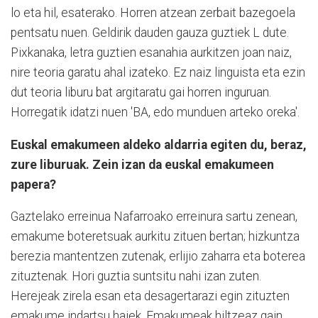
lo eta hil, esaterako. Horren atzean zerbait bazegoela
pentsatu nuen. Geldirik dauden gauza guztiek L dute.
Pixkanaka, letra guztien esanahia aurkitzen joan naiz,
nire teoria garatu ahal izateko. Ez naiz linguista eta ezin
dut teoria liburu bat argitaratu gai horren inguruan.
Horregatik idatzi nuen 'BA, edo munduen arteko oreka'.
Euskal emakumeen aldeko aldarria egiten du, beraz,
zure liburuak. Zein izan da euskal emakumeen
papera?
Gaztelako erreinua Nafarroako erreinura sartu zenean,
emakume boteretsuak aurkitu zituen bertan; hizkuntza
berezia mantentzen zutenak, erlijio zaharra eta boterea
zituztenak. Hori guztia suntsitu nahi izan zuten.
Herejeak zirela esan eta desagertarazi egin zituzten
emakume indartsu haiek. Emakumeak hiltzeaz gain,