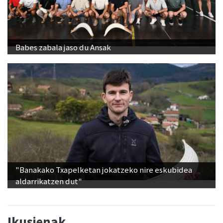
Babes zabala jaso du Ansak
"Banakako Txapelketan jokatzeko nire eskubidea
aldarrikatzen dut"
Ikusienak