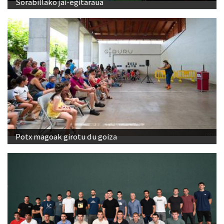
Sorabillako jai-egitaraua
Potx magoak girotu du goiza