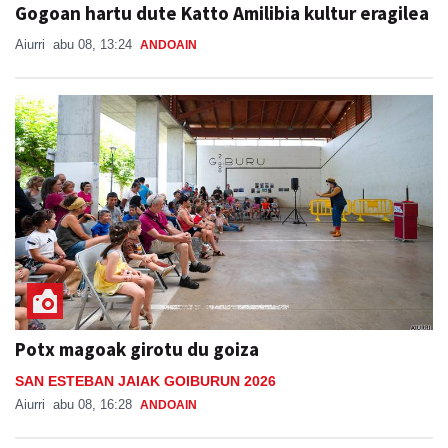
Gogoan hartu dute Katto Amilibia kultur eragilea
Aiurri
abu 08, 13:24
ANDOAIN
Potx magoak girotu du goiza
SAN ESTEBAN JAIAK GOIBURUN 2026
Aiurri
abu 08, 16:28
ANDOAIN