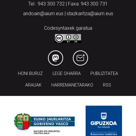
Tel.: 943 300 732 | Faxa: 943 300 731
andoain@aiurri.eus | idazkaritza@aiurri.eus
Codesyntaxek garatua
HONI BURUZ
LEGE OHARRA
PUBLIZITATEA
ARAUAK
HARREMANETARAKO
RSS