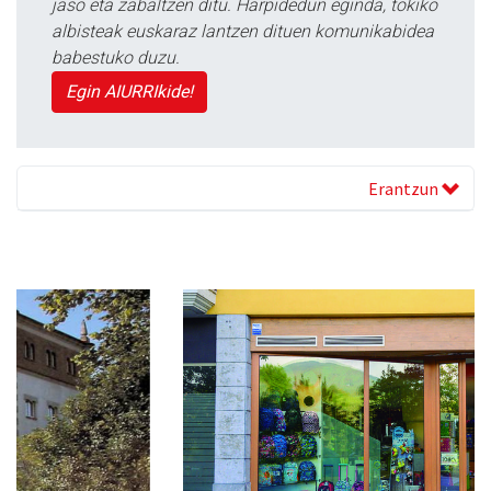
jaso eta zabaltzen ditu. Harpidedun eginda, tokiko
albisteak euskaraz lantzen dituen komunikabidea
babestuko duzu.
Egin AIURRIkide!
Erantzun