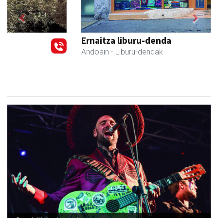
Previous
Next
Ernaitza liburu-denda
Andoain
- Liburu-dendak