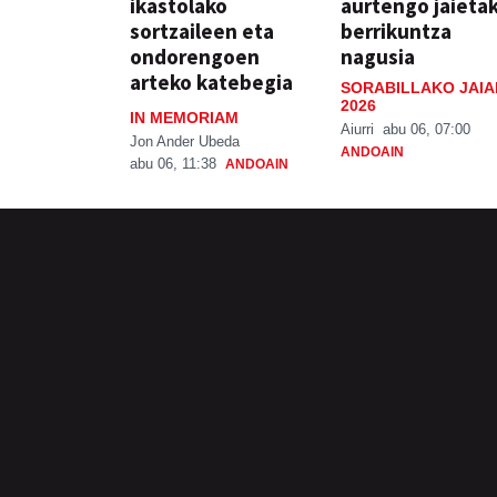
ikastolako
aurtengo jaieta
sortzaileen eta
berrikuntza
ondorengoen
nagusia
arteko katebegia
SORABILLAKO JAIA
2026
IN MEMORIAM
Aiurri
abu 06, 07:00
Jon Ander Ubeda
ANDOAIN
abu 06, 11:38
ANDOAIN