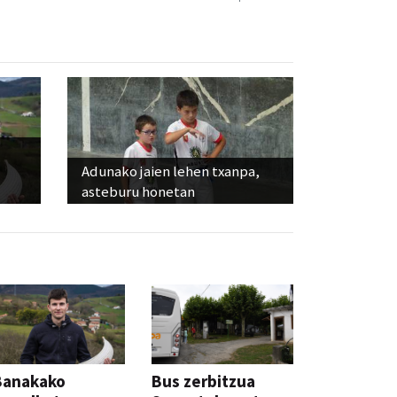
Adunako jaien lehen txanpa,
asteburu honetan
Banakako
Bus zerbitzua