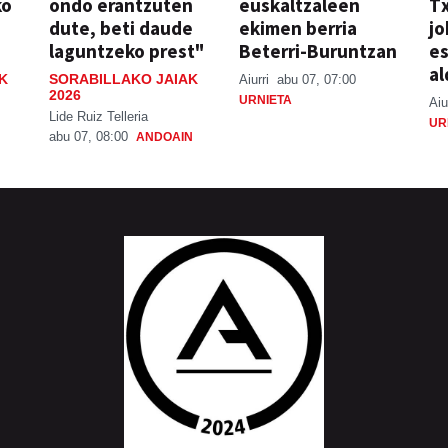
ko
ondo erantzuten
euskaltzaleen
T
dute, beti daude
ekimen berria
jo
laguntzeko prest"
Beterri-Buruntzan
e
al
K
SORABILLAKO JAIAK
Aiurri
abu 07, 07:00
2026
URNIETA
Aiu
Lide Ruiz Telleria
UR
abu 07, 08:00
ANDOAIN