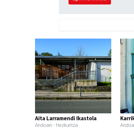
Aita Larramendi Ikastola
Karri
Andoain
- Hezkuntza
Andoa