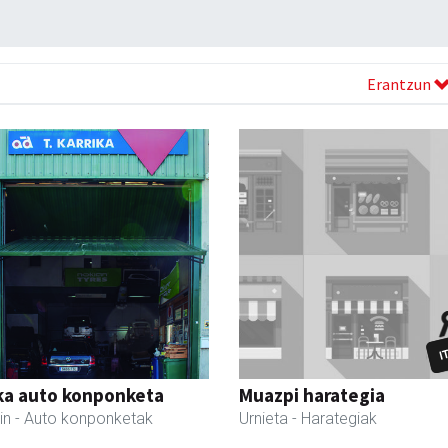
Erantzun
ka auto konponketa
Muazpi harategia
in
- Auto konponketak
Urnieta
- Harategiak