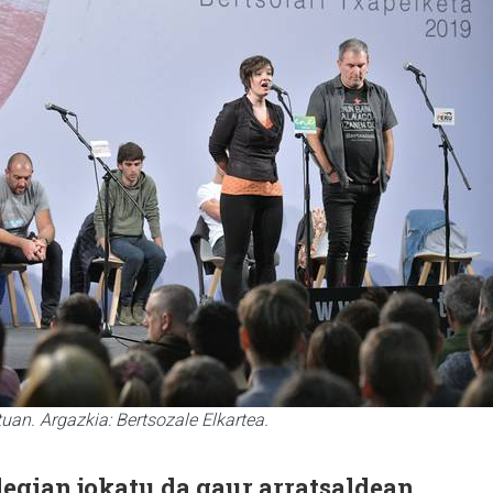
uan. Argazkia: Bertsozale Elkartea.
egian jokatu da gaur arratsaldean