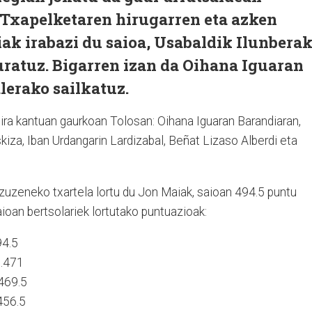
 Txapelketaren hirugarren eta azken
ak irabazi du saioa, Usabaldik Ilunbera
uratuz. Bigarren izan da Oihana Iguaran
lerako sailkatuz.
dira kantuan gaurkoan Tolosan: Oihana Iguaran Barandiaran,
kiza, Iban Urdangarin Lardizabal, Beñat Lizaso Alberdi eta
o zuzeneko txartela lortu du Jon Maiak, saioan 494.5 puntu
aioan bertsolariek lortutako puntuazioak:
.494.5
..471
..469.5
.456.5