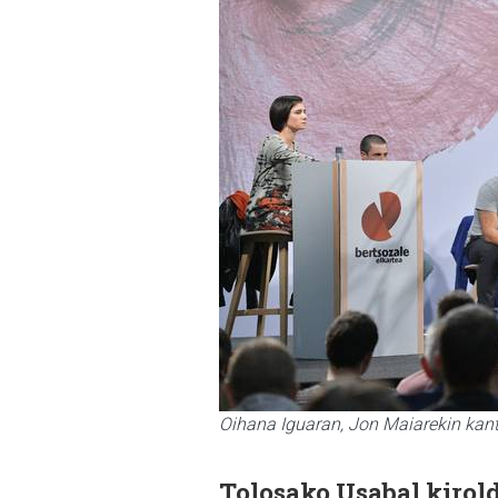
Oihana Iguaran, Jon Maiarekin kant
Tolosako Usabal kirold