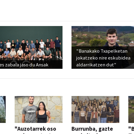
"Banakako Txapelketan
jokatzeko nire eskubidea
s zabala jaso du Ansak
aldarrikatzen dut"
"Auzotarrek oso
Burrunba, gazte
"