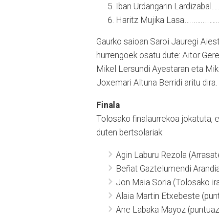
Iban Urdangarin Lardizabal...
Haritz Mujika Lasa……………...
Gaurko saioan Saroi Jauregi Aiest
hurrengoek osatu dute: Aitor Gere
Mikel Lersundi Ayestaran eta Mike
Joxemari Altuna Berridi aritu dira.
Finala
Tolosako finalaurrekoa jokatuta, 
duten bertsolariak:
Agin Laburu Rezola (Arrasat
Beñat Gaztelumendi Arandia 
Jon Maia Soria (Tolosako ir
Alaia Martin Etxebeste (pu
Ane Labaka Mayoz (puntuazi