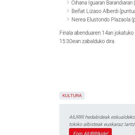
Oihana Iguaran Barandiaran 
Beñat Lizaso Alberdi (puntu
Nerea Elustondo Plazaola (
Finala abenduaren 14an jokatuko 
15:30ean zabalduko dira.
KULTURA
AIURRI hedabideak eskualdeko n
tokiko albisteak euskaraz lan
Egin AIURRIkide!