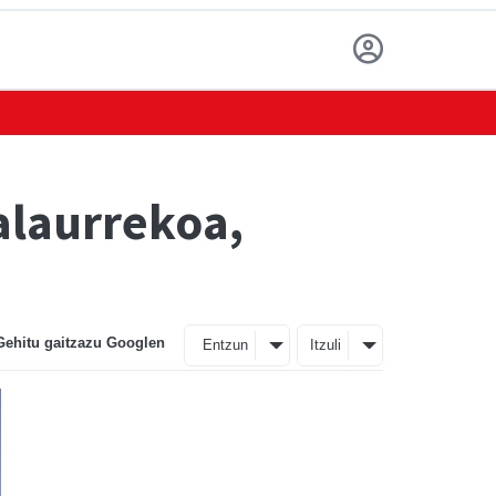
alaurrekoa,
Gehitu gaitzazu Googlen
Entzun
Itzuli