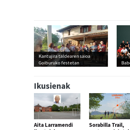
Kantujira taldearen saioa
Goiburuko festetan
Babe
Ikusienak
Aita Larramendi
Sorabilla Trail,