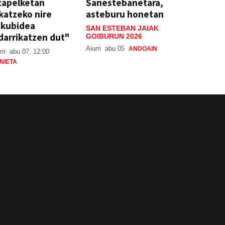
xapelketan
Sanestebanetara,
katzeko nire
asteburu honetan
skubidea
SAN ESTEBAN JAIAK
darrikatzen dut"
GOIBURUN 2026
Aiurri
abu 05
ANDOAIN
rri
abu 07, 12:00
NIETA