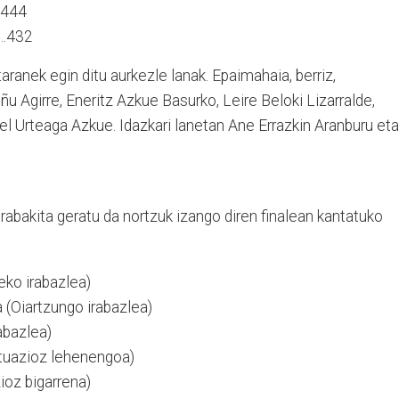
..444
.…432
aranek egin ditu aurkezle lanak. Epaimahaia, berriz,
ñu Agirre, Eneritz Azkue Basurko, Leire Beloki Lizarralde,
l Urteaga Azkue. Idazkari lanetan Ane Errazkin Aranburu eta
erabakita geratu da nortzuk izango diren finalean kantatuko
eko irabazlea)
(Oiartzungo irabazlea)
abazlea)
ntuazioz lehenengoa)
oz bigarrena)