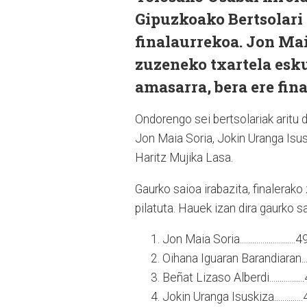
Gipuzkoako Bertsolari
finalaurrekoa. Jon Mai
zuzeneko txartela esk
amasarra, bera ere fina
Ondorengo sei bertsolariak aritu 
Jon Maia Soria, Jokin Uranga Isus
Haritz Mujika Lasa.
Gaurko saioa irabazita, finalerak
pilatuta. Hauek izan dira gaurko s
Jon Maia Soria..........................
Oihana Iguaran Barandiaran..
Beñat Lizaso Alberdi...............
Jokin Uranga Isuskiza.............