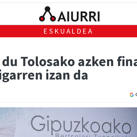
ESKUALDEA
 du Tolosako azken fin
igarren izan da