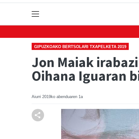
GIPUZKOAKO BERTSOLARI TXAPELKETA 2019
Jon Maiak irabazi
Oihana Iguaran b
Aiurri
2019ko abenduaren 1a