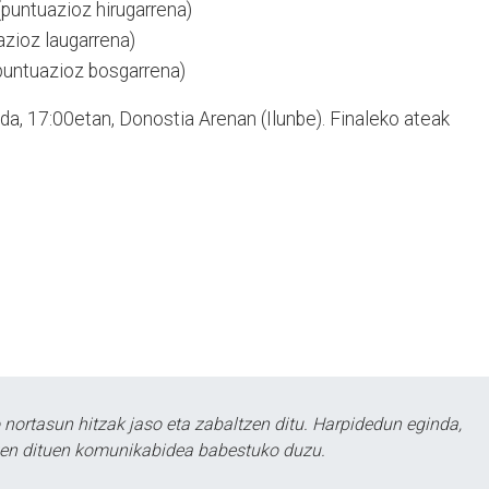
(puntuazioz hirugarrena)
azioz laugarrena)
puntuazioz bosgarrena)
da, 17:00etan, Donostia Arenan (Ilunbe). Finaleko ateak
ortasun hitzak jaso eta zabaltzen ditu. Harpidedun eginda,
tzen dituen komunikabidea babestuko duzu.