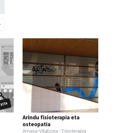
Arindu fisioterapia eta
osteopatia
Amasa-Villabona
- Fisioterapia