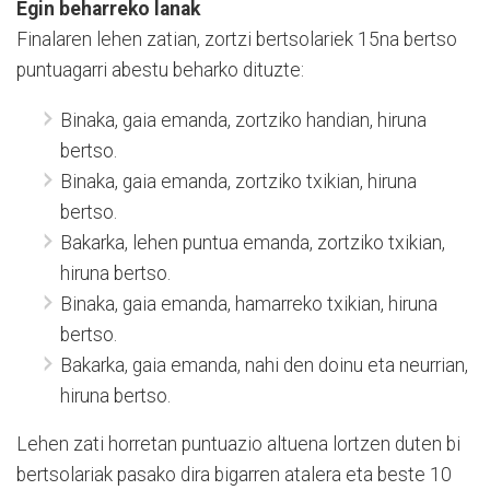
Egin beharreko lanak
Finalaren lehen zatian, zortzi bertsolariek 15na bertso
puntuagarri abestu beharko dituzte:
Binaka, gaia emanda, zortziko handian, hiruna
bertso.
Binaka, gaia emanda, zortziko txikian, hiruna
bertso.
Bakarka, lehen puntua emanda, zortziko txikian,
hiruna bertso.
Binaka, gaia emanda, hamarreko txikian, hiruna
bertso.
Bakarka, gaia emanda, nahi den doinu eta neurrian,
hiruna bertso.
Lehen zati horretan puntuazio altuena lortzen duten bi
bertsolariak pasako dira bigarren atalera eta beste 10