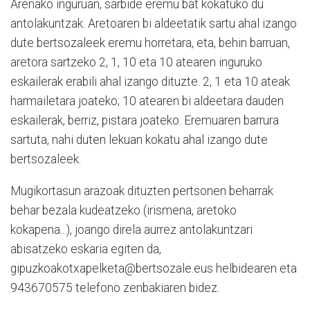
Arenako inguruan, sarbide eremu bat kokatuko du
antolakuntzak. Aretoaren bi aldeetatik sartu ahal izango
dute bertsozaleek eremu horretara, eta, behin barruan,
aretora sartzeko 2, 1, 10 eta 10 atearen inguruko
eskailerak erabili ahal izango dituzte. 2, 1 eta 10 ateak
harmailetara joateko; 10 atearen bi aldeetara dauden
eskailerak, berriz, pistara joateko. Eremuaren barrura
sartuta, nahi duten lekuan kokatu ahal izango dute
bertsozaleek.
Mugikortasun arazoak dituzten pertsonen beharrak
behar bezala kudeatzeko (irismena, aretoko
kokapena...), joango direla aurrez antolakuntzari
abisatzeko eskaria egiten da,
gipuzkoakotxapelketa@bertsozale.eus helbidearen eta
943670575 telefono zenbakiaren bidez.