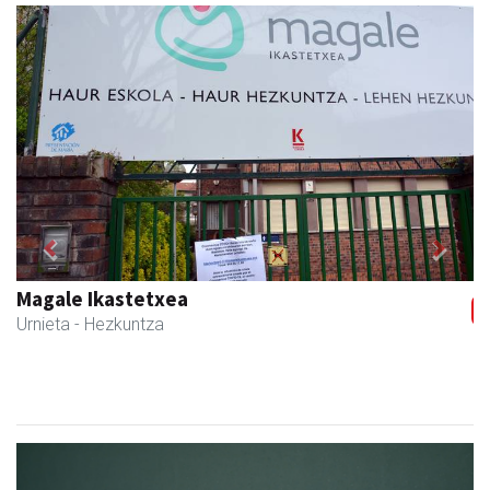
Previous
Next
Magale Ikastetxea
Urnieta
- Hezkuntza