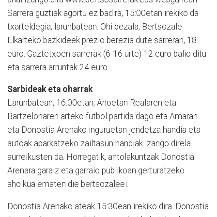
Sarrera guztiak agortu ez badira, 15:00etan irekiko da
txarteldegia, larunbatean. Ohi bezala, Bertsozale
Elkarteko bazkideek prezio berezia dute sarreran, 18
euro. Gaztetxoen sarrerak (6-16 urte) 12 euro balio ditu
eta sarrera arruntak 24 euro.
Sarbideak eta oharrak
Larunbatean, 16:00etan, Anoetan Realaren eta
Bartzelonaren arteko futbol partida dago eta Amaran
eta Donostia Arenako inguruetan jendetza handia eta
autoak aparkatzeko zailtasun handiak izango direla
aurreikusten da. Horregatik, antolakuntzak Donostia
Arenara garaiz eta garraio publikoan gerturatzeko
aholkua ematen die bertsozaleei.
Donostia Arenako ateak 15:30ean irekiko dira. Donostia