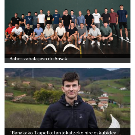
Babes zabala jaso du Ansak
"Banakako Txapelketan jokatzeko nire eskubidea