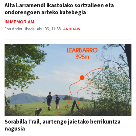
Aita Larramendi ikastolako sortzaileen eta
ondorengoen arteko katebegia
IN MEMORIAM
Jon Ander Ubeda
abu 06, 11:38
ANDOAIN
Sorabilla Trail, aurtengo jaietako berrikuntza
nagusia