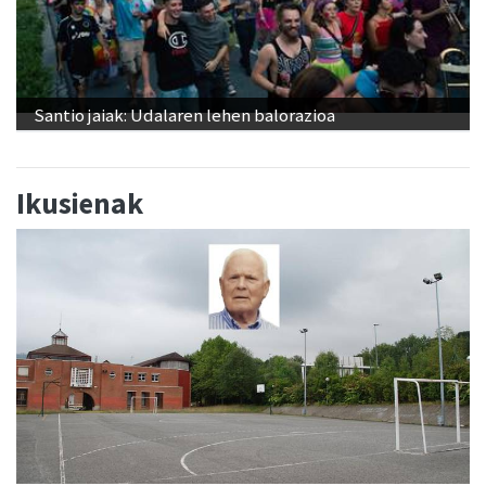
Santio jaiak: Udalaren lehen balorazioa
Ikusienak