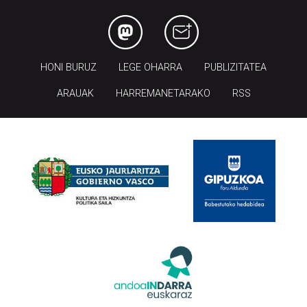
HONI BURUZ
LEGE OHARRA
PUBLIZITATEA
ARAUAK
HARREMANETARAKO
RSS