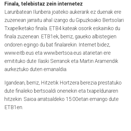
Finala, telebistaz zein internetez
Larunbatean Ilunbera joateko aukerarik ez duenak ere
zuzenean jarraitu ahal izango du Gipuzkoako Bertsolari
Txapelketako finala. ETB4 kateak osorik eskainiko du
finala zuzenean. ETB1ek, berriz, gaueko albistegien
ondoren egingo du bat finalarekin. Internet bidez,
www.eitb.eus eta www.bertsoa.eus atarietan ere
emitituko dute Ilaski Serranok eta Martin Aramendik
aurkeztuko duten emanaldia.
Igandean, berriz, Hitzetik Hortzera berezia prestatuko
dute finaleko bertsoaldi onenekin eta txapeldunaren
hitzekin. Saioa arratsaldeko 15:00etan emango dute
ETB1en.