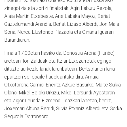
Insausti Donostiako Udaleko Kultura eta Euskarako
zinegotzia eta zortzi finalistak: Agin Laburu Rezola,
Alaia Martin Etxebeste, Ane Labaka Mayoz, Beñat
Gaztelumendi Arandia, Beñat Lizaso Alberdi, Jon Maia
Soria, Nerea Elustondo Plazaola eta Oihana Iguaran
Barandiaran.
Finala 17:00etan hasiko da, Donostia Arena (Illunbe)
aretoan. Ion Zalduak eta Itziar Etxezarretak egingo
dituzte aurkezle lanak larunbatean. Bertsolarien lana
epaitzen sei epaile hauek arituko dira: Amaia
Otxotorena Gamio, Eneritz Azkue Basurko, Maite Sukia
Olano, Mikel Beloki Urkizu, Mikel Lersundi Ayestaran
eta Zigor Leunda Eizmendi. Idazkari lanetan, berriz,
Joxemari Altuna Berridi, Silvia Etxaniz Alberdi eta Gorka
Segurola Dorronsoro.