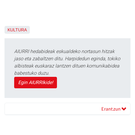
KULTURA
AIURRI hedabideak eskualdeko nortasun hitzak
jaso eta zabaltzen ditu. Harpidedun eginda, tokiko
albisteak euskaraz lantzen dituen komunikabidea
babestuko duzu.
Egin AIURRIkide!
Erantzun