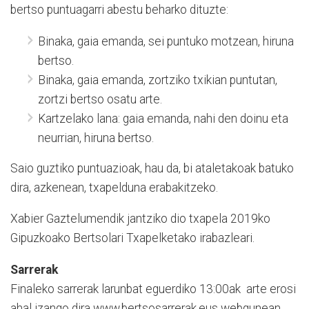
bertso puntuagarri abestu beharko dituzte:
Binaka, gaia emanda, sei puntuko motzean, hiruna
bertso.
Binaka, gaia emanda, zortziko txikian puntutan,
zortzi bertso osatu arte.
Kartzelako lana: gaia emanda, nahi den doinu eta
neurrian, hiruna bertso.
Saio guztiko puntuazioak, hau da, bi ataletakoak batuko
dira, azkenean, txapelduna erabakitzeko.
Xabier Gaztelumendik jantziko dio txapela 2019ko
Gipuzkoako Bertsolari Txapelketako irabazleari.
Sarrerak
Finaleko sarrerak larunbat eguerdiko 13:00ak arte erosi
ahal izango dira www.bertsosarrerak.eus webgunean.