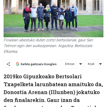
Finalean abestuko duten zortzi bertsolariak, gaur San
Telmon egin den aurkezpenean. Argazkia: Bertsozale
Elkartea.
Entzun
Itzuli
Gehitu gaitzazu Googlen
2019ko Gipuzkoako Bertsolari
Txapelketa larunbatean amaituko da,
Donostia Arenan (Illunben) jokatuko
den finalarekin. Gaur izan da