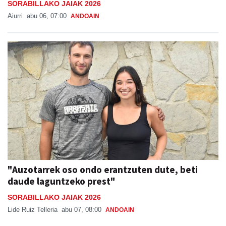
SORABILLAKO JAIAK 2026
Aiurri
abu 06, 07:00
ANDOAIN
"Auzotarrek oso ondo erantzuten dute, beti
daude laguntzeko prest"
SORABILLAKO JAIAK 2026
Lide Ruiz Telleria
abu 07, 08:00
ANDOAIN