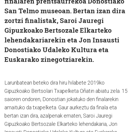
finalaren prentsaurrekoa Donostiako
San Telmo museoan. Bertan izan dira
zortzi finalistak, Saroi Jauregi
Gipuzkoako Bertsozale Elkarteko
lehendakariarekin eta Jon Insausti
Donostiako Udaleko Kultura eta
Euskarako zinegotziarekin.
Larunbatean beteko dira hiru hilabete 2019ko
Gipuzkoako Bertsolari Txapelketa Oñatin abiatu zela. 15
saioren ondoren, Donostian jokatuko den finalarekin
amaituko da txapelketa. Gaur aurkeztu da finala eta
bertan izan dira, azalpenak ematen, Saroi Jauregi
Gipuzkoako Bertsozale Elkarteko lehendakaria, Jon