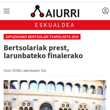
ESKUALDEA
GIPUZKOAKO BERTSOLARI TXAPELKETA 2019
Bertsolariak prest,
larunbateko finalerako
Aiurri
2019ko abenduaren 10a