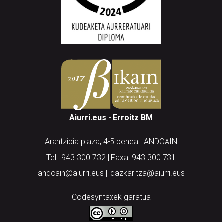
Aiurri.eus - Erroitz BM
Arantzibia plaza, 4-5 behea | ANDOAIN
Tel.: 943 300 732 | Faxa: 943 300 731
andoain@aiurri.eus | idazkaritza@aiurri.eus
Codesyntaxek garatua