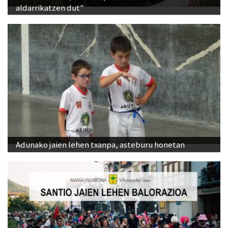
aldarrikatzen dut"
Adunako jaien lehen txanpa, asteburu honetan