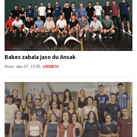
Babes zabala jaso du Ansak
Aiurri
abu 07, 13:55
URNIETA