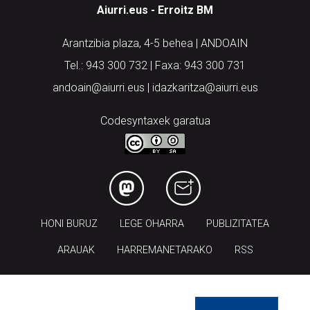
Aiurri.eus - Erroitz BM
Arantzibia plaza, 4-5 behea | ANDOAIN
Tel.: 943 300 732 | Faxa: 943 300 731
andoain@aiurri.eus | idazkaritza@aiurri.eus
Codesyntaxek garatua
HONI BURUZ
LEGE OHARRA
PUBLIZITATEA
ARAUAK
HARREMANETARAKO
RSS