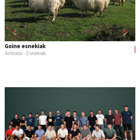
Previous
Next
Goine esnekiak
Asteasu
- Esnekiak