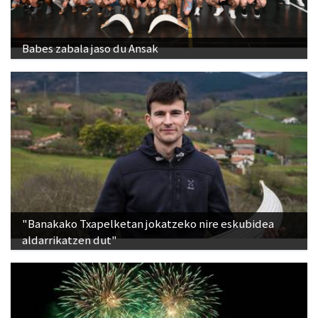
Babes zabala jaso du Ansak
"Banakako Txapelketan jokatzeko nire eskubidea
aldarrikatzen dut"