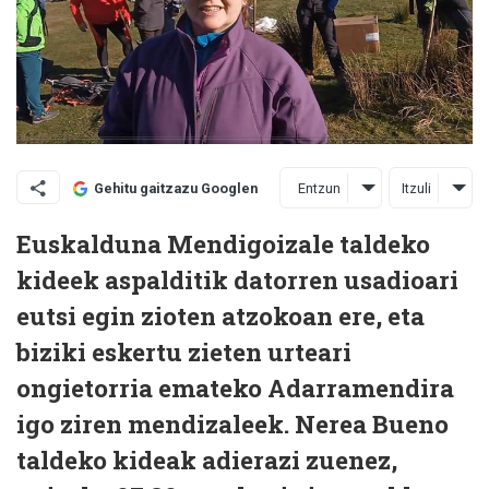
Entzun
Itzuli
Gehitu gaitzazu Googlen
Euskalduna Mendigoizale taldeko
kideek aspalditik datorren usadioari
eutsi egin zioten atzokoan ere, eta
biziki eskertu zieten urteari
ongietorria emateko Adarramendira
igo ziren mendizaleek. Nerea Bueno
taldeko kideak adierazi zuenez,