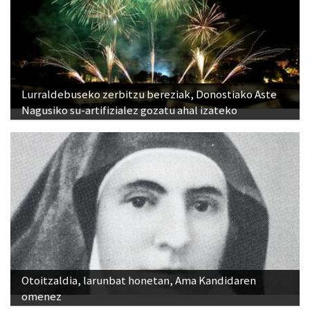
Lurraldebuseko zerbitzu bereziak, Donostiako Aste
Nagusiko su-artifizialez gozatu ahal izateko
Otoitzaldia, larunbat honetan, Ama Kandidaren
omenez