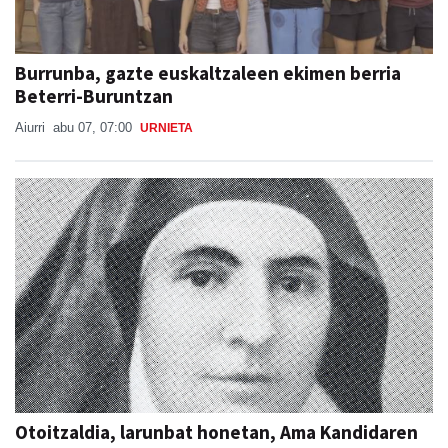
Burrunba, gazte euskaltzaleen ekimen berria
Beterri-Buruntzan
Aiurri
abu 07, 07:00
URNIETA
Otoitzaldia, larunbat honetan, Ama Kandidaren