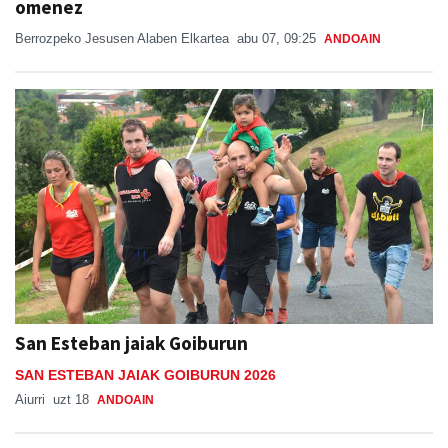
omenez
Berrozpeko Jesusen Alaben Elkartea
abu 07, 09:25
ANDOAIN
San Esteban jaiak Goiburun
SAN ESTEBAN JAIAK GOIBURUN 2026
Aiurri
uzt 18
ANDOAIN