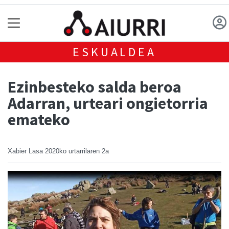
ESKUALDEA
Ezinbesteko salda beroa
Adarran, urteari ongietorria
emateko
Xabier Lasa
2020ko urtarrilaren 2a