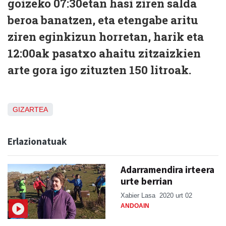
goizeko 07:30etan hasi ziren salda
beroa banatzen, eta etengabe aritu
ziren eginkizun horretan, harik eta
12:00ak pasatxo ahaitu zitzaizkien
arte gora igo zituzten 150 litroak.
GIZARTEA
Erlazionatuak
Adarramendira irteera
urte berrian
Xabier Lasa
2020 urt 02
ANDOAIN