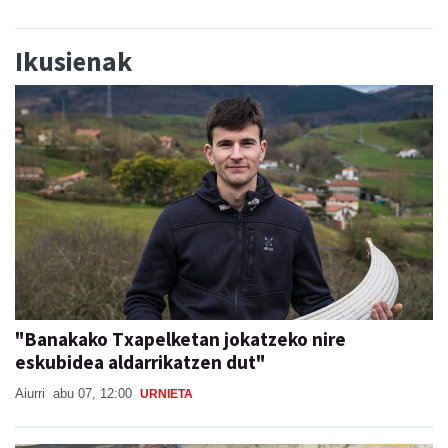
Ikusienak
"Banakako Txapelketan jokatzeko nire
eskubidea aldarrikatzen dut"
Aiurri
abu 07, 12:00
URNIETA