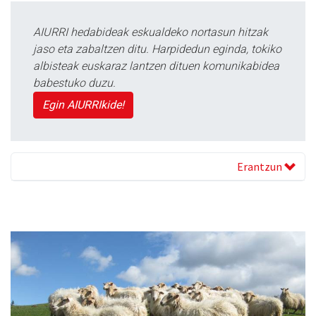
AIURRI hedabideak eskualdeko nortasun hitzak
jaso eta zabaltzen ditu. Harpidedun eginda, tokiko
albisteak euskaraz lantzen dituen komunikabidea
babestuko duzu.
Egin AIURRIkide!
Erantzun