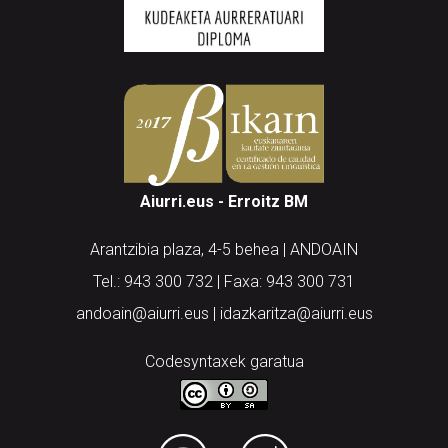
Aiurri.eus - Erroitz BM
Arantzibia plaza, 4-5 behea | ANDOAIN
Tel.: 943 300 732 | Faxa: 943 300 731
andoain@aiurri.eus | idazkaritza@aiurri.eus
Codesyntaxek garatua