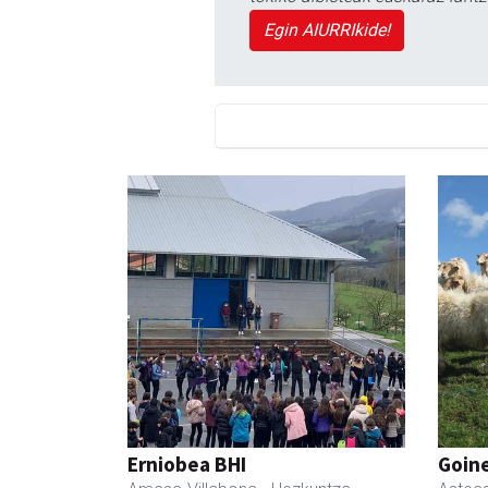
Egin AIURRIkide!
Erniobea BHI
Goin