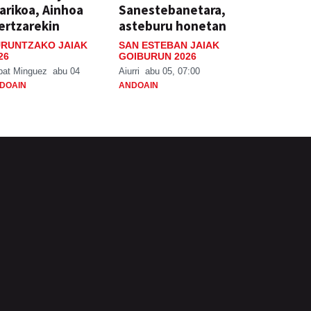
arikoa, Ainhoa
Sanestebanetara,
ertzarekin
asteburu honetan
RUNTZAKO JAIAK
SAN ESTEBAN JAIAK
26
GOIBURUN 2026
bat Minguez
abu 04
Aiurri
abu 05, 07:00
DOAIN
ANDOAIN