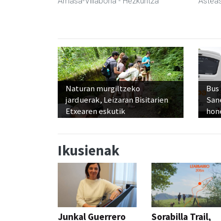
Amasa-Villabona
- Hezkuntza
Astea
Naturan murgiltzeko
Bus
jarduerak, Leizaran Bisitarien
San
Etxearen eskutik
hon
Ikusienak
Junkal Guerrero
Sorabilla Trail,