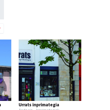
a
Urrats inprimategia