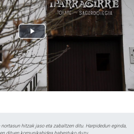
ortasun hitzak jaso eta zabaltzen ditu. Harpidedun eginda,
tzen dituen komunikabidea babestuko duzu.