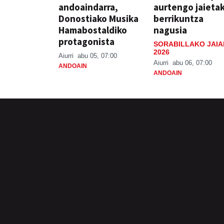
andoaindarra,
aurtengo jaieta
Donostiako Musika
berrikuntza
Hamabostaldiko
nagusia
protagonista
SORABILLAKO JAIA
2026
Aiurri
abu 05, 07:00
Aiurri
abu 06, 07:00
ANDOAIN
ANDOAIN