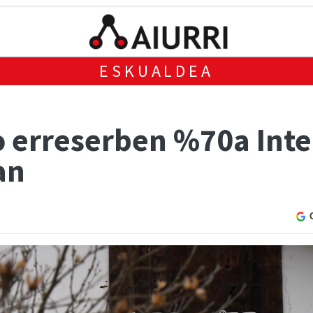
ESKUALDEA
 erreserben %70a Inte
an