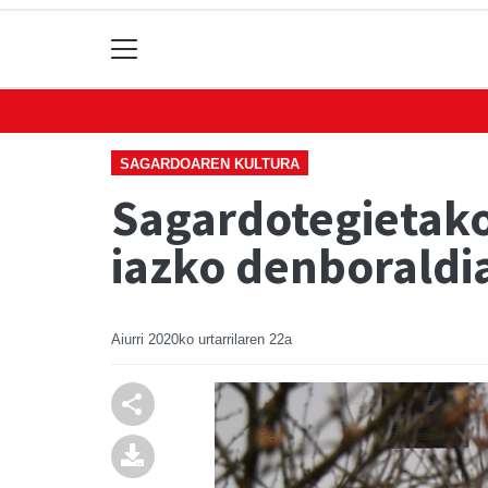
SAGARDOAREN KULTURA
Sagardotegietako
iazko denboraldi
Aiurri
2020ko urtarrilaren 22a