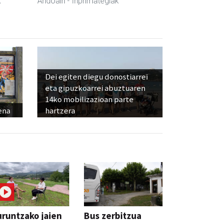
k
Andoain
- Inprimategiak
Dei egiten diegu donostiarrei
eta gipuzkoarrei abuztuaren
14ko mobilizazioan parte
ena
hartzera
runtzako jaien
Bus zerbitzua