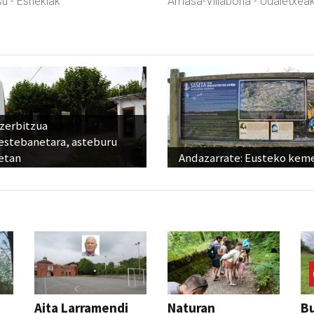
su
- Esnekiak
Amasa-Villabona
- Udaletxea
 zerbitzua
estebanetara, asteburu
etan
Andazarrate: Eusteko kem
Aita Larramendi
Naturan
Bu