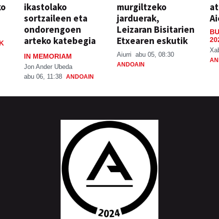
ko
ikastolako
murgiltzeko
at
sortzaileen eta
jarduerak,
Ai
ondorengoen
Leizaran Bisitarien
BU
arteko katebegia
Etxearen eskutik
20
K
Xa
Aiurri
abu 05, 08:30
IN MEMORIAM
AN
ANDOAIN
Jon Ander Ubeda
abu 06, 11:38
ANDOAIN