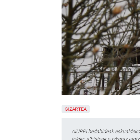
GIZARTEA
AIURRI hedabideak eskualdeko n
tokiko albisteak euskaraz lan