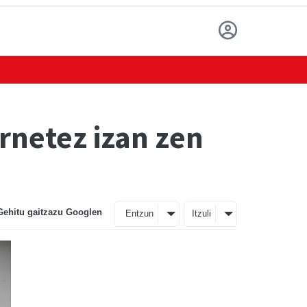
rnetez izan zen
Gehitu gaitzazu Googlen
Entzun
Itzuli