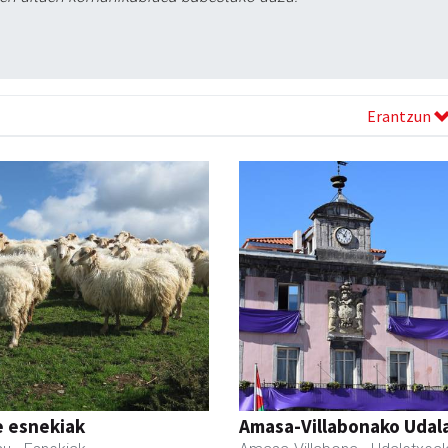
Erantzun
e esnekiak
Amasa-Villabonako Udal