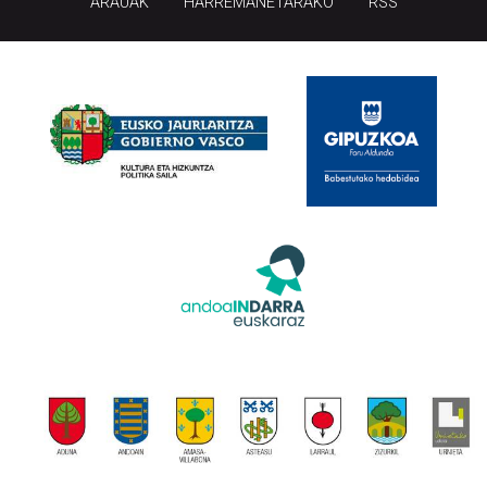
ARAUAK
HARREMANETARAKO
RSS