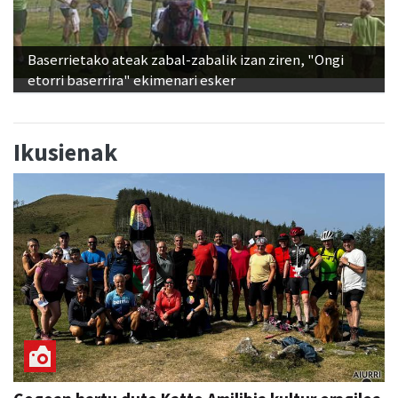
Baserrietako ateak zabal-zabalik izan ziren, "Ongi
etorri baserrira" ekimenari esker
Ikusienak