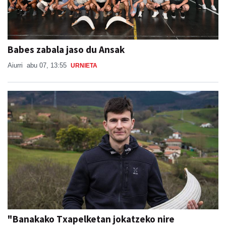
Babes zabala jaso du Ansak
Aiurri
abu 07, 13:55
URNIETA
"Banakako Txapelketan jokatzeko nire