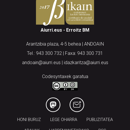
Aiurri.eus - Erroitz BM
Arantzibia plaza, 4-5 behea | ANDOAIN
Tel.: 943 300 732 | Faxa: 943 300 731
andoain@aiurri.eus | idazkaritza@aiurri.eus
Codesyntaxek garatua
HONI BURUZ
LEGE OHARRA
PUBLIZITATEA