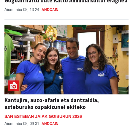
Gogoan hartu dute Katto Amilibia kultur eragilea
Aiurri
abu 08, 13:24
ANDOAIN
Kantujira, auzo-afaria eta dantzaldia,
asteburuko ospakizunei ekiteko
SAN ESTEBAN JAIAK GOIBURUN 2026
Aiurri
abu 08, 09:31
ANDOAIN