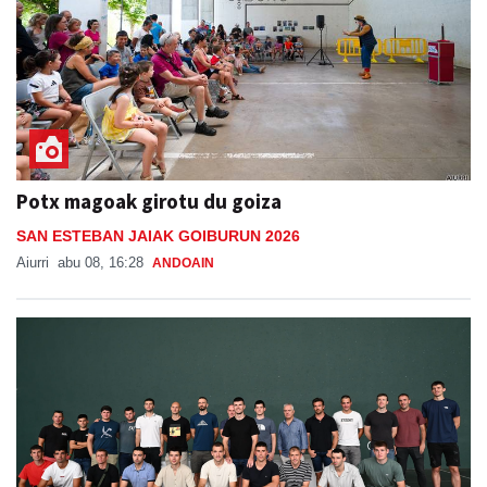
Potx magoak girotu du goiza
SAN ESTEBAN JAIAK GOIBURUN 2026
Aiurri
abu 08, 16:28
ANDOAIN