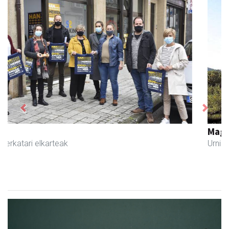
Previous
Next
Magale Ikastetxea
Urnieta
- Hezkuntza