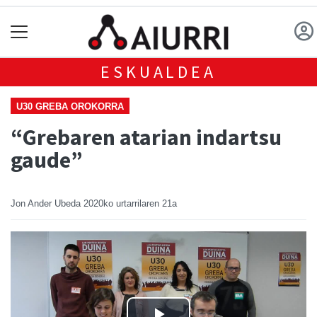
ESKUALDEA
U30 GREBA OROKORRA
“Grebaren atarian indartsu
gaude”
Jon Ander Ubeda
2020ko urtarrilaren 21a