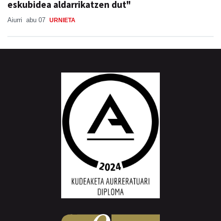
eskubidea aldarrikatzen dut"
Aiurri
abu 07
URNIETA