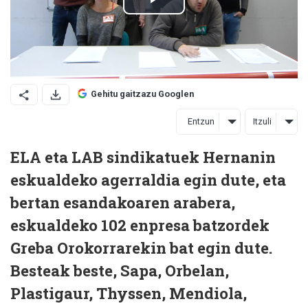
Gehitu gaitzazu Googlen
Entzun
Itzuli
ELA eta LAB sindikatuek Hernanin
eskualdeko agerraldia egin dute, eta
bertan esandakoaren arabera,
eskualdeko 102 enpresa batzordek
Greba Orokorrarekin bat egin dute.
Besteak beste, Sapa, Orbelan,
Plastigaur, Thyssen, Mendiola,