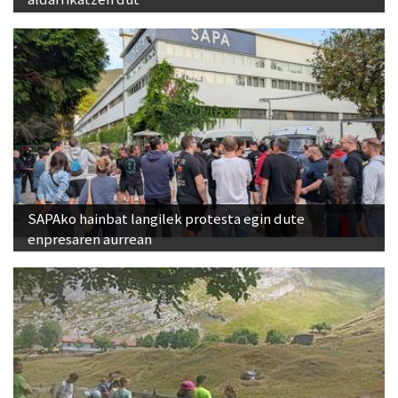
SAPAko hainbat langilek protesta egin dute
enpresaren aurrean