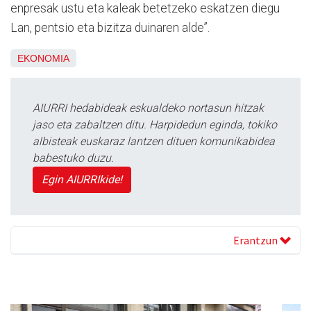
enpresak ustu eta kaleak betetzeko eskatzen diegu
Lan, pentsio eta bizitza duinaren alde”.
EKONOMIA
AIURRI hedabideak eskualdeko nortasun hitzak
jaso eta zabaltzen ditu. Harpidedun eginda, tokiko
albisteak euskaraz lantzen dituen komunikabidea
babestuko duzu.
Egin AIURRIkide!
Erantzun