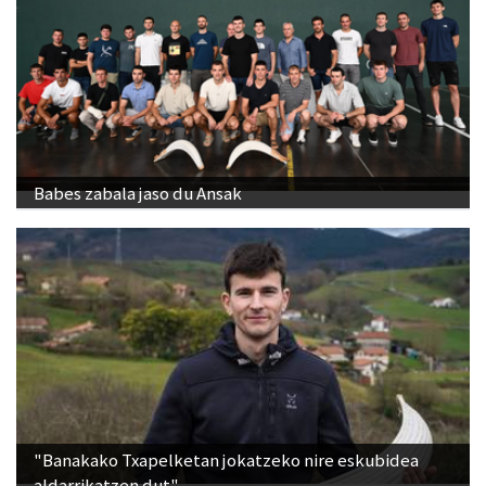
Babes zabala jaso du Ansak
"Banakako Txapelketan jokatzeko nire eskubidea
aldarrikatzen dut"