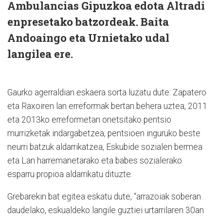
Ambulancias Gipuzkoa edota Altradi
enpresetako batzordeak. Baita
Andoaingo eta Urnietako udal
langilea ere.
Gaurko agerraldian eskaera sorta luzatu dute: Zapatero
eta Raxoiren lan erreformak bertan behera uztea, 2011
eta 2013ko erreformetan onetsitako pentsio
murrizketak indargabetzea, pentsioen inguruko beste
neurri batzuk aldarrikatzea, Eskubide sozialen bermea
eta Lan harremanetarako eta babes sozialerako
esparru propioa aldarrikatu dituzte.
Grebarekin bat egitea eskatu dute, “arrazoiak soberan
daudelako, eskualdeko langile guztiei urtarrilaren 30an