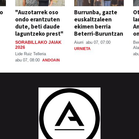
so
"Auzotarrek oso
Burrunba, gazte
Ot
ondo erantzuten
euskaltzaleen
la
dute, beti daude
ekimen berria
A
laguntzeko prest"
Beterri-Buruntzan
o
SORABILLAKO JAIAK
Aiurri
abu 07, 07:00
Be
2026
Ala
URNIETA
Lide Ruiz Telleria
abu
abu 07, 08:00
ANDOAIN