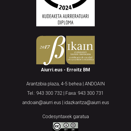
Aiurri.eus - Erroitz BM
Arantzibia plaza, 4-5 behea | ANDOAIN
Tel.: 943 300 732 | Faxa: 943 300 731
andoain@aiurri.eus | idazkaritza@aiurri.eus
Codesyntaxek garatua