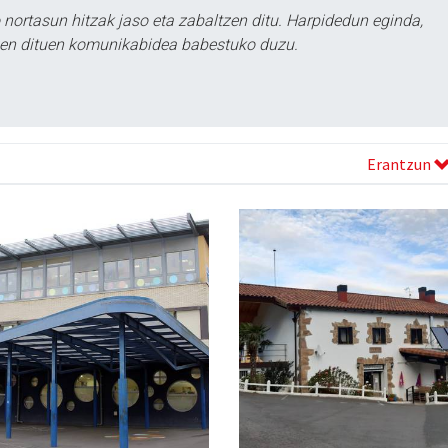
ortasun hitzak jaso eta zabaltzen ditu. Harpidedun eginda,
tzen dituen komunikabidea babestuko duzu.
Erantzun