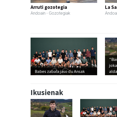
Arruti gozotegia
La Sa
Andoain
- Gozotegiak
Andoa
"Ba
jok
Babes zabala jaso du Ansak
alda
Ikusienak