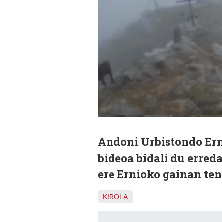
Andoni Urbistondo Ern
bideoa bidali du erreda
ere Ernioko gainan ten
KIROLA