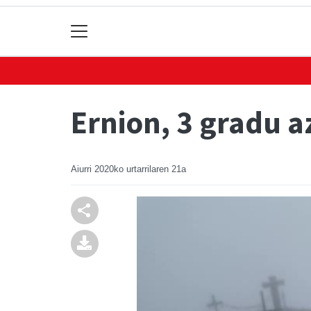
Ernion, 3 gradu 
Aiurri
2020ko urtarrilaren 21a