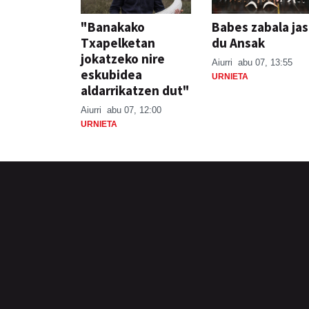
"Banakako
Babes zabala ja
Txapelketan
du Ansak
jokatzeko nire
Aiurri
abu 07, 13:55
eskubidea
URNIETA
aldarrikatzen dut"
Aiurri
abu 07, 12:00
URNIETA