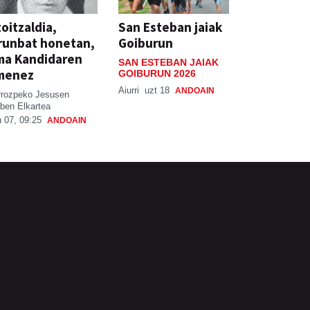
oitzaldia,
San Esteban jaiak
runbat honetan,
Goiburun
ma Kandidaren
SAN ESTEBAN JAIAK
menez
GOIBURUN 2026
Aiurri
uzt 18
ANDOAIN
rrozpeko Jesusen
ben Elkartea
 07, 09:25
ANDOAIN