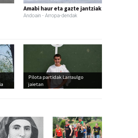
Amabi haur eta gazte jantziak
Andoain
- Arropa-dendak
Pilota partidak Larraulgo
ia
jaietan