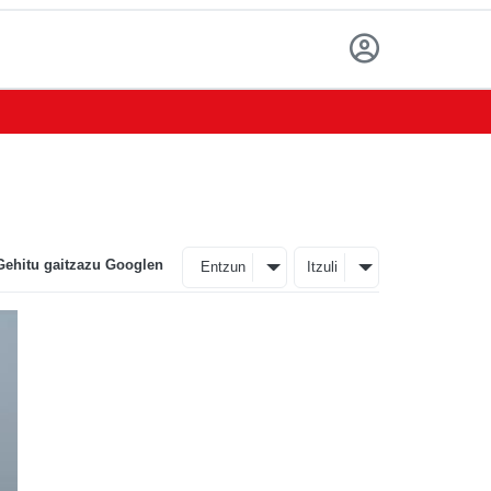
Gehitu gaitzazu Googlen
Entzun
Itzuli