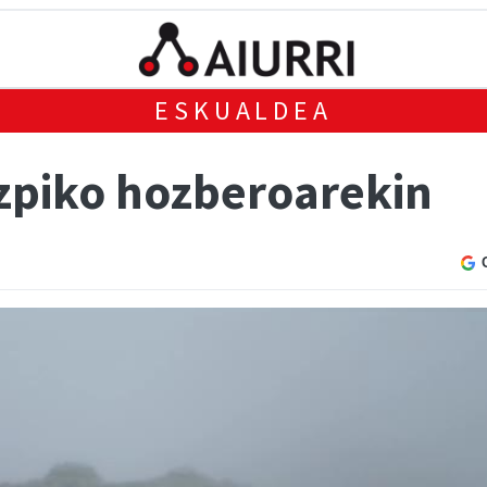
ESKUALDEA
azpiko hozberoarekin