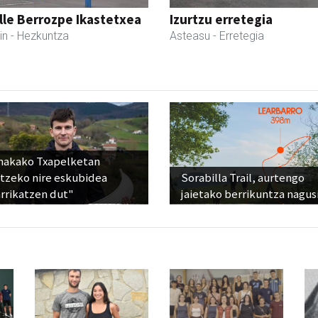
lle Berrozpe Ikastetxea
Izurtzu erretegia
in
- Hezkuntza
Asteasu
- Erretegia
nakako Txapelketan
atzeko nire eskubidea
Sorabilla Trail, aurtengo
rrikatzen dut"
jaietako berrikuntza nagus