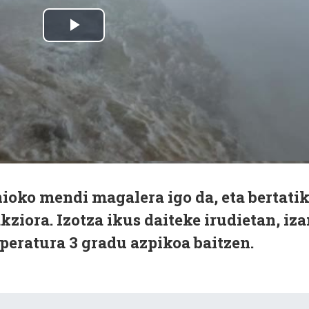
ioko mendi magalera igo da, eta bertati
kziora. Izotza ikus daiteke irudietan, iz
peratura 3 gradu azpikoa baitzen.