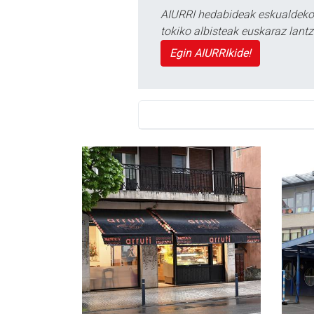
AIURRI hedabideak eskualdeko n
tokiko albisteak euskaraz lan
Egin AIURRIkide!