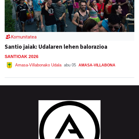
Komunitatea
Santio jaiak: Udalaren lehen balorazioa
SANTIOAK 2026
Amasa-Villabonako Udala
abu 05
AMASA-VILLABONA