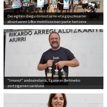
Dei egiten diegu donostiarrei eta gipuzkoarrei
abuztuaren 14ko mobilizazioan parte hartzera
"Imanol" andoaindarra, Egunean Behineko
zortzigarren sariduna