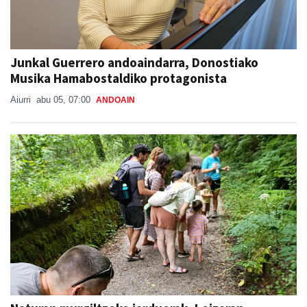
Junkal Guerrero andoaindarra, Donostiako
Musika Hamabostaldiko protagonista
Aiurri
abu 05, 07:00
ANDOAIN