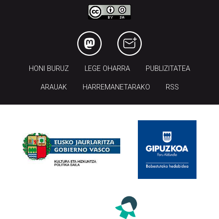
HONI BURUZ
LEGE OHARRA
PUBLIZITATEA
ARAUAK
HARREMANETARAKO
RSS