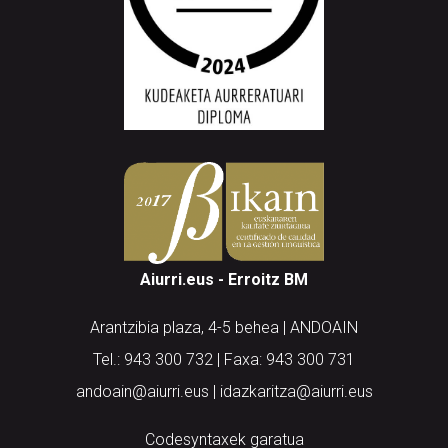
Aiurri.eus - Erroitz BM
Arantzibia plaza, 4-5 behea | ANDOAIN
Tel.: 943 300 732 | Faxa: 943 300 731
andoain@aiurri.eus | idazkaritza@aiurri.eus
Codesyntaxek garatua