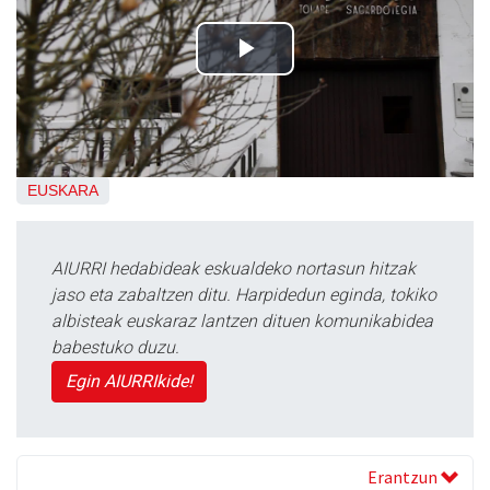
EUSKARA
AIURRI hedabideak eskualdeko nortasun hitzak
jaso eta zabaltzen ditu. Harpidedun eginda, tokiko
albisteak euskaraz lantzen dituen komunikabidea
babestuko duzu.
Egin AIURRIkide!
Erantzun