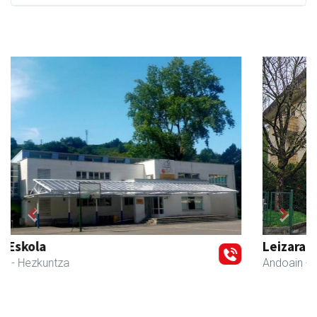
Previous
Next
Leizaran Institutua
Andoain
- Hezkuntza