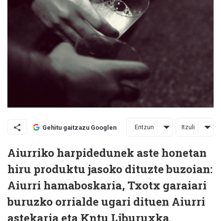
Entzun
Itzuli
Gehitu gaitzazu Googlen
Aiurriko harpidedunek aste honetan
hiru produktu jasoko dituzte buzoian:
Aiurri hamaboskaria, Txotx garaiari
buruzko orrialde ugari dituen Aiurri
astekaria eta Kntu Liburuxka.