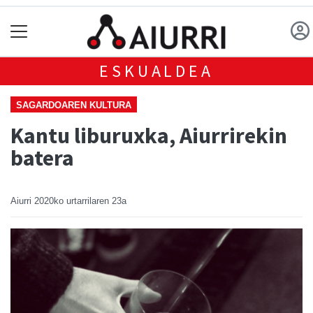
ESKUALDEA
SAGARDOAREN KULTURA
Kantu liburuxka, Aiurrirekin
batera
Aiurri
2020ko urtarrilaren 23a