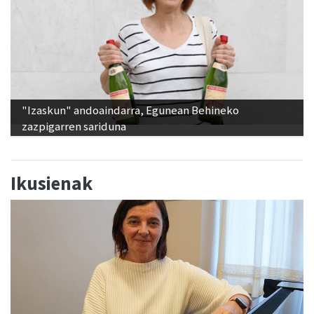
"Izaskun" andoaindarra, Egunean Behineko
zazpigarren sariduna
Ikusienak