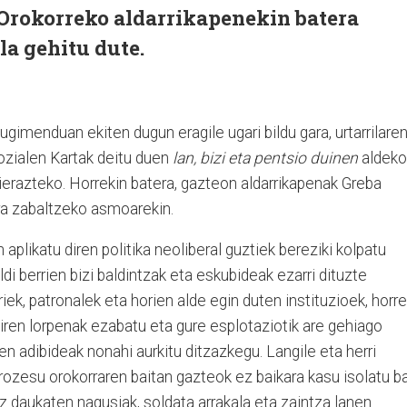
Orokorreko aldarrikapenekin batera
a gehitu dute.
gimenduan ekiten dugun eragile ugari bildu gara, urtarrilare
ozialen Kartak deitu duen
lan, bizi eta pentsio duinen
aldeko
ierazteko. Horrekin batera, gazteon aldarrikapenak Greba
ra zabaltzeko asmoarekin.
 aplikatu diren politika neoliberal guztiek bereziki kolpatu
di berrien bizi baldintzak eta eskubideak ezarri dituzte
ek, patronalek eta horien alde egin duten instituzioek, horre
iren lorpenak ezabatu eta gure esplotaziotik are gehiago
en adibideak nonahi aurkitu ditzazkegu. Langile eta herri
rozesu orokorraren baitan gazteok ez baikara kasu isolatu ba
 daukaten nagusiak, soldata arrakala eta zaintza lanen