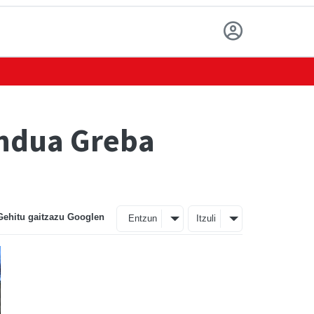
endua Greba
Gehitu gaitzazu Googlen
Entzun
Itzuli