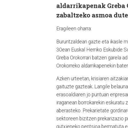
aldarrikapenak Greba 
zabaltzeko asmoa dutel
Eragileen oharra:
Buruntzaldean gazte eta ikasle mu
30ean Euskal Herriko Eskubide S
Greba Orokorrari batzen garela ad
Orokorreko aldarrikapenekin bate
Azken urteetan, krisiaren aitzakian
gaituzte gazteak. Langile belaunal
erasoaldiaren jo puntuan enpresari
iraganean borrokarekin eskuratu z
aberasteko. Prekarietate gordinar
sektoreen bizitzen prekarizazio p
gutxieneko pentsioa bermatuta ez