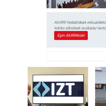
AIURRI hedabideak eskualdeko n
tokiko albisteak euskaraz lan
Egin AIURRIkide!