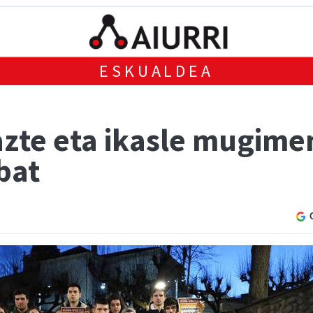
ESKUALDEA
zte eta ikasle mugim
bat