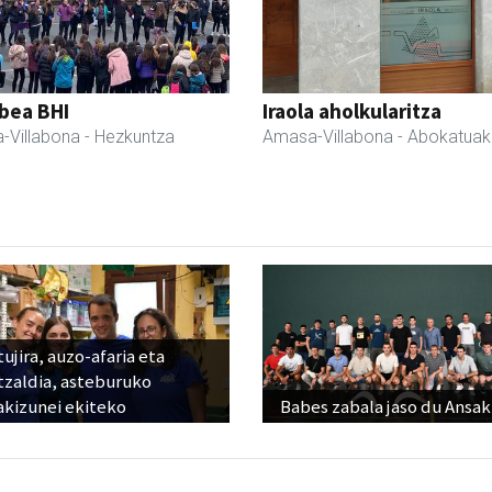
bea BHI
Iraola aholkularitza
-Villabona
- Hezkuntza
Amasa-Villabona
- Abokatuak
ujira, auzo-afaria eta
tzaldia, asteburuko
akizunei ekiteko
Babes zabala jaso du Ansak