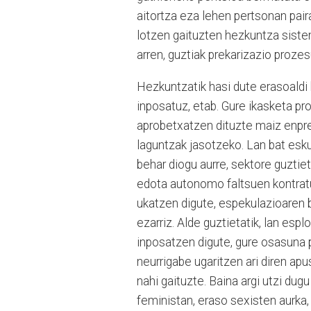
aitortza eza lehen pertsonan pai
lotzen gaituzten hezkuntza sist
arren, guztiak prekarizazio prozes
Hezkuntzatik hasi dute erasoaldi
inposatuz, etab. Gure ikasketa pr
aprobetxatzen dituzte maiz enpres
laguntzak jasotzeko. Lan bat esku
behar diogu aurre, sektore guztie
edota autonomo faltsuen kontratu
ukatzen digute, espekulazioaren b
ezarriz. Alde guztietatik, lan espl
inposatzen digute, gure osasuna p
neurrigabe ugaritzen ari diren apu
nahi gaituzte. Baina argi utzi du
feministan, eraso sexisten aurka