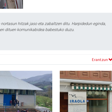
ortasun hitzak jaso eta zabaltzen ditu. Harpidedun eginda,
tzen dituen komunikabidea babestuko duzu.
Erantzun