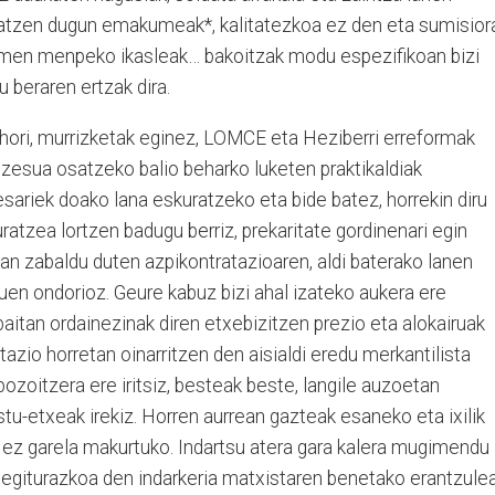
ratzen dugun emakumeak*, kalitatezkoa ez den eta sumisior
emen menpeko ikasleak… bakoitzak modu espezifikoan bizi
u beraren ertzak dira.
 hori, murrizketak eginez, LOMCE eta Heziberri erreformak
ozesua osatzeko balio beharko luketen praktikaldiak
ariek doako lana eskuratzeko eta bide batez, horrekin diru
ratzea lortzen badugu berriz, prekaritate gordinenari egin
tan zabaldu duten azpikontratazioaren, aldi baterako lanen
en ondorioz. Geure kabuz bizi ahal izateko aukera ere
aitan ordainezinak diren etxebizitzen prezio eta alokairuak
otazio horretan oinarritzen den aisialdi eredu merkantilista
ozoitzera ere iritsiz, besteak beste, langile auzoetan
stu-etxeak irekiz. Horren aurrean gazteak esaneko eta ixilik
gu ez garela makurtuko. Indartsu atera gara kalera mugimendu
, egiturazkoa den indarkeria matxistaren benetako erantzule