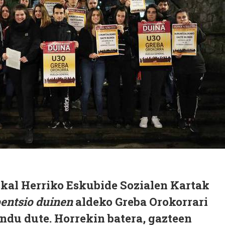
skal Herriko Eskubide Sozialen Kartak
 pentsio duinen
aldeko Greba Orokorrari
ndu dute. Horrekin batera, gazteen