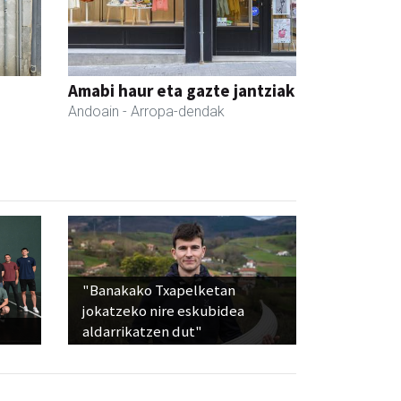
Amabi haur eta gazte jantziak
Andoain
- Arropa-dendak
"Banakako Txapelketan
jokatzeko nire eskubidea
aldarrikatzen dut"