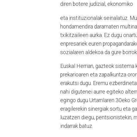
diren botere judizial, ekonomiko
eta instituzionalak seinalatuz. 
hondamendira daramaten multinazi
txikitzaileen aurka. Ez dugu onar
enpresariek euren propagandarako
sozialaren aldekoa da gure borroka
Euskal Herrian, gazteok sistema k
prekarioaren eta zapalkuntza oro
erakutsi dugu. Eremu ezberdinetat
nahi digutenei aurre egiteko alte
egingo dugu Urtarrilaren 30eko 
eragilerekin sinergiak sortu eta g
luzatzen diegu, pentsionistekin, 
indarrak batuz.