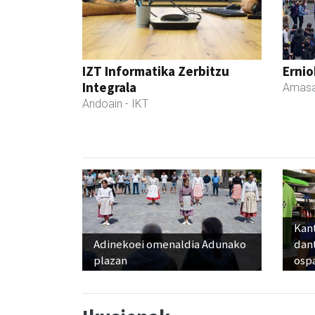
IZT Informatika Zerbitzu
Ernio
Integrala
Amasa
Andoain
- IKT
Kant
Adinekoei omenaldia Adunako
dan
plazan
osp