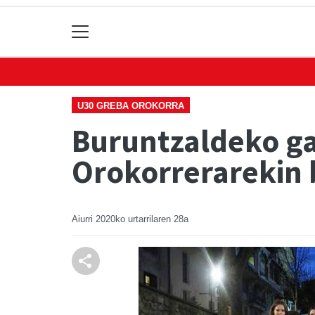
U30 GREBA OROKORRA
Buruntzaldeko ga
Orokorrerarekin 
Aiurri
2020ko urtarrilaren 28a