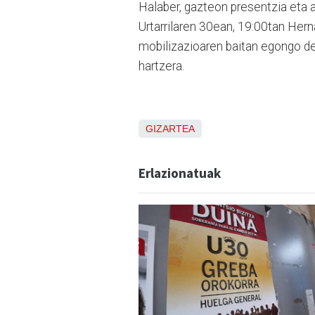
Halaber, gazteon presentzia eta 
Urtarrilaren 30ean, 19:00tan Her
mobilizazioaren baitan egongo d
hartzera.
GIZARTEA
Erlazionatuak