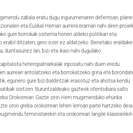
Mugimendu zabala eratu dugu ingurumenaren defentsan, plane
onalen eta Euskal Herrian aurrera eraman nahi diren proie
tuko gure borrokak sistema honen aldeko politikari eta
 erabil ditzaten, gero ezer ez aldatzeko. Benetako eraldake
, duintasunez lan, bizi eta ikasi nahi dugulako.
apitalista heteropatriarkalak inposatu nahi duen eredu
ren aurrean antolatzeko eta borrokatzeko grina eta borondat
ik, egunero gure bizi baldintzak erasotuz eta ahotsa kendu
rnatibak sortzen. Buruntzaldeako gazteok ofentsibara salto
Greba Orokorrean. Gazte zein Herri mugimenduko ehunka
azte orori greba orokorrean lehen lerroan parte hartzeko deia
mugimendu feministarekin eta orokorrean langile klasearekin