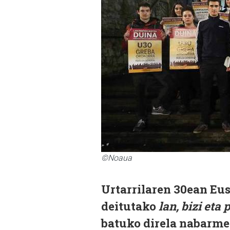
©Noaua
Urtarrilaren 30ean Eu
deitutako
lan, bizi eta
batuko direla nabarme