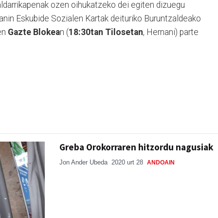
aldarrikapenak ozen oihukatzeko dei egiten dizuegu
nanin Eskubide Sozialen Kartak deituriko Buruntzaldeako
en
Gazte Blokea
n (
18:30tan Tilosetan
, Hernani) parte
Greba Orokorraren hitzordu nagusiak
Jon Ander Ubeda
2020 urt 28
ANDOAIN