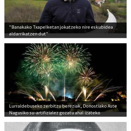
"Banakako Txapelketan jokatzeko nire eskubidea
aldarrikatzen dut"
Lurraldebuseko zerbitzu bereziak, Donostiako Aste
Nagusiko su-artifizialez gozatu ahal izateko