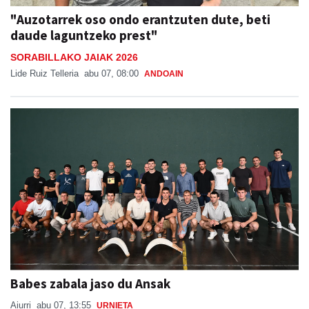
"Auzotarrek oso ondo erantzuten dute, beti
daude laguntzeko prest"
SORABILLAKO JAIAK 2026
Lide Ruiz Telleria
abu 07, 08:00
ANDOAIN
Babes zabala jaso du Ansak
Aiurri
abu 07, 13:55
URNIETA