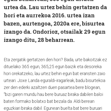
urtea da. Lau urtez behin gertatzen da
hori eta aurrekoa 2016. urtea izan
bazen, aurtengoa, 2020a ere, bisurtea
izango da. Ondorioz, otsailak 29 egun
izango ditu, 28 beharrean.
Eta zergatik gertatzen den hori? Bada, urte bakoitzak ez
dituelako 365 egun, 365,25 egun baizik eta desoreka
hori orekatzeko, lau urtez behin egun bat eransten zaio
urteari. Joxe Landa eguraldi-iragarleak, badu bisurtekoa
zer den ederki azaltzen duen pasartea bere blogean,
“bizi garen mundu hau bere buruaz biraka dabilen baloi
baten formako bolatxo bat bezala da. Aldi berean
eguzkiari biraka dabil. Egunean buelta bat bere buruari