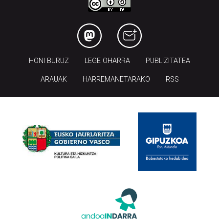
HONI BURUZ
LEGE OHARRA
PUBLIZITATEA
ARAUAK
HARREMANETARAKO
RSS