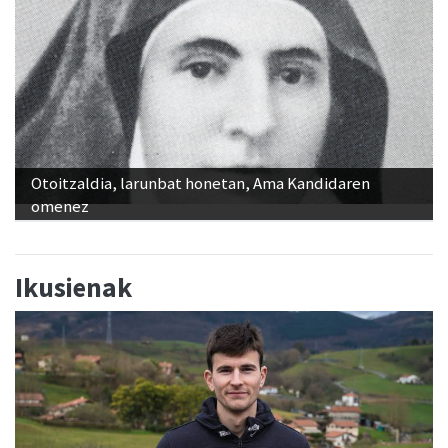
Otoitzaldia, larunbat honetan, Ama Kandidaren
omenez
Ikusienak