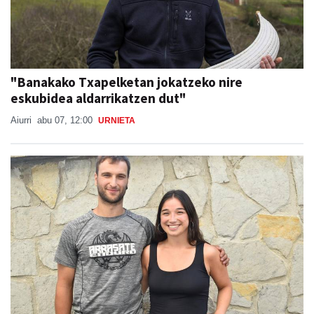
"Banakako Txapelketan jokatzeko nire
eskubidea aldarrikatzen dut"
Aiurri
abu 07, 12:00
URNIETA