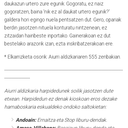
daukazun urtero zure egunik. Gogoratu, ez naiz
gogoratzen, baina 'nik ez al daukat urtero egunik?'
galdera hori egingo nuela pentsatzen dut. Gero, opariak
berdin jasotzen nituela konturatu nintzenean, ez
zitzaidan hainbeste inportako. Gainerakoan ez dut
bestelako arazorik izan, ezta inskribatzerakoan ere.
* Elkarrizketa osorik: Aiurri aldizkariaren 555 zenbakian.
-----------------------------------------------------------------------------------
------------------
Aiurri aldizkaria harpidedunek soilik jasotzen dute
etxean. Harpidedun ez denak kioskoan eros dezake
hamaboskaria eskualdeko ondoko saltokietan:
Andoain:
Ernaitza eta Stop liburu-dendak.
Amasa-Villabona:
Basajaun liburu-denda eta