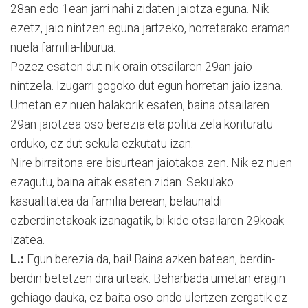
28an edo 1ean jarri nahi zidaten jaiotza eguna. Nik
ezetz, jaio nintzen eguna jartzeko, horretarako eraman
nuela familia-liburua.
Pozez esaten dut nik orain otsailaren 29an jaio
nintzela. Izugarri gogoko dut egun horretan jaio izana.
Umetan ez nuen halakorik esaten, baina otsailaren
29an jaiotzea oso berezia eta polita zela konturatu
orduko, ez dut sekula ezkutatu izan.
Nire birraitona ere bisurtean jaiotakoa zen. Nik ez nuen
ezagutu, baina aitak esaten zidan. Sekulako
kasualitatea da familia berean, belaunaldi
ezberdinetakoak izanagatik, bi kide otsailaren 29koak
izatea.
L.:
Egun berezia da, bai! Baina azken batean, berdin-
berdin betetzen dira urteak. Beharbada umetan eragin
gehiago dauka, ez baita oso ondo ulertzen zergatik ez