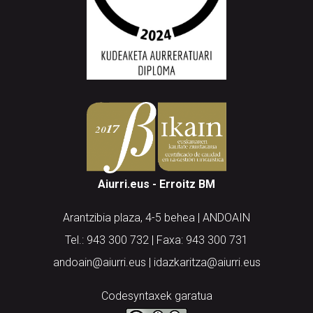
Aiurri.eus - Erroitz BM
Arantzibia plaza, 4-5 behea | ANDOAIN
Tel.: 943 300 732 | Faxa: 943 300 731
andoain@aiurri.eus | idazkaritza@aiurri.eus
Codesyntaxek garatua