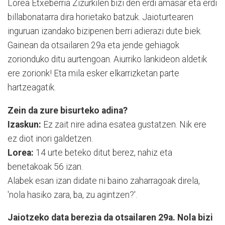
Lorea Etxeberria Zizurkilen bizi den erdi amasar eta erdi
billabonatarra dira horietako batzuk. Jaioturtearen
inguruan izandako bizipenen berri adierazi dute biek.
Gainean da otsailaren 29a eta jende gehiagok
zorionduko ditu aurtengoan. Aiurriko lankideon aldetik
ere zorionk! Eta mila esker elkarrizketan parte
hartzeagatik.
Zein da zure bisurteko adina?
Izaskun:
Ez zait nire adina esatea gustatzen. Nik ere
ez diot inori galdetzen.
Lorea:
14 urte beteko ditut berez, nahiz eta
benetakoak 56 izan.
Alabek esan izan didate ni baino zaharragoak direla,
'nola hasiko zara, ba, zu agintzen?'.
Jaiotzeko data berezia da otsailaren 29a. Nola bizi