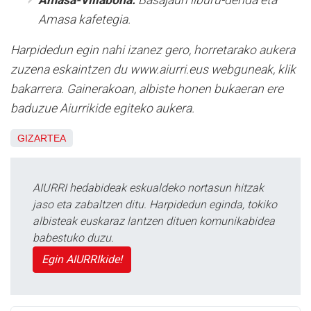
Amasa kafetegia.
Harpidedun egin nahi izanez gero, horretarako aukera
zuzena eskaintzen du www.aiurri.eus webguneak, klik
bakarrera. Gainerakoan, albiste honen bukaeran ere
baduzue Aiurrikide egiteko aukera.
GIZARTEA
AIURRI hedabideak eskualdeko nortasun hitzak
jaso eta zabaltzen ditu. Harpidedun eginda, tokiko
albisteak euskaraz lantzen dituen komunikabidea
babestuko duzu.
Egin AIURRIkide!