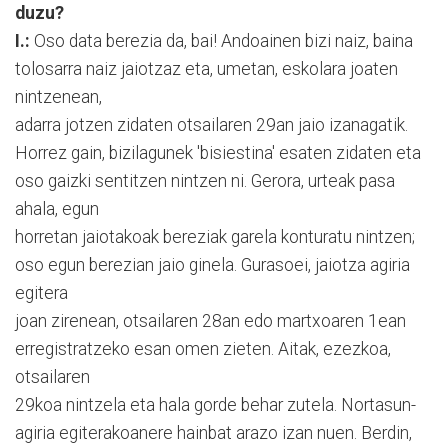
duzu?
I.:
Oso data berezia da, bai! Andoainen bizi naiz, baina
tolosarra naiz jaiotzaz eta, umetan, eskolara joaten
nintzenean,
adarra jotzen zidaten otsailaren 29an jaio izanagatik.
Horrez gain, bizilagunek 'bisiestina' esaten zidaten eta
oso gaizki sentitzen nintzen ni. Gerora, urteak pasa
ahala, egun
horretan jaiotakoak bereziak garela konturatu nintzen;
oso egun berezian jaio ginela. Gurasoei, jaiotza agiria
egitera
joan zirenean, otsailaren 28an edo martxoaren 1ean
erregistratzeko esan omen zieten. Aitak, ezezkoa,
otsailaren
29koa nintzela eta hala gorde behar zutela. Nortasun-
agiria egiterakoanere hainbat arazo izan nuen. Berdin,