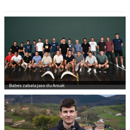
Babes zabala jaso du Ansak