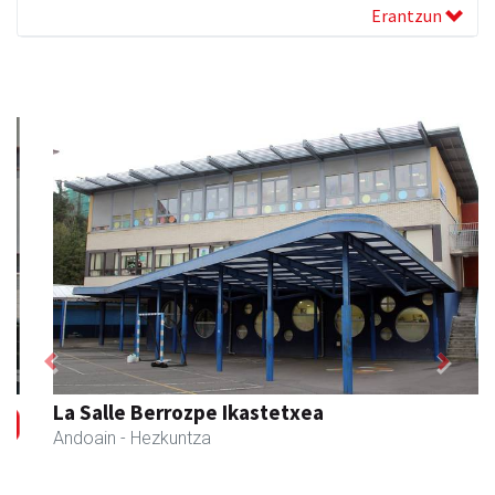
Erantzun
Previous
Next
La Salle Berrozpe Ikastetxea
Andoain
- Hezkuntza