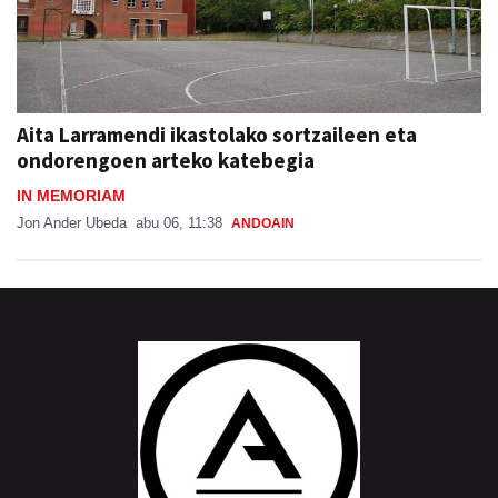
Aita Larramendi ikastolako sortzaileen eta
ondorengoen arteko katebegia
IN MEMORIAM
Jon Ander Ubeda
abu 06, 11:38
ANDOAIN