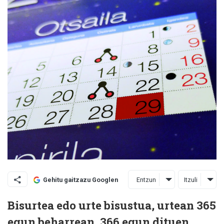
Entzun
Itzuli
Gehitu gaitzazu Googlen
Bisurtea edo urte bisustua, urtean 365
egun beharrean, 366 egun dituen