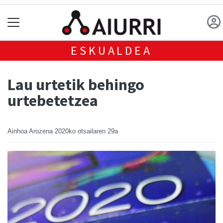
ESKUALDEA
Lau urtetik behingo
urtebetetzea
Ainhoa Arozena
2020ko otsailaren 29a