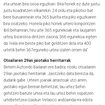
eta urtean bira osoa eguzkiari. Bira horiek ez dute justu-
justu koadratzen elkarrekin. 24 ordu eta pikotxo bat
bere buruarenean eta 365 buelta eta piko eguzkiaren
bira osatzeko. Horrela piko horiek urtero konpontzen
ibili beharrean, hiru urte 365 egunekoak eta laugarren
urtea, bisiestoa deitzen zaiona, 366 egunekoa egiten
da. Hala ere beste piko bat gelditzen dela eta 400
urtetik behin 367eguneko urtea izaten omen da”.
Otsailaren 29an jaiotako herritarrak
Beterri-Aiztondo bailaran ere badira, noski, otsailaren
29an jaiotako herritarrak. Jaiotzeko data berezia da,
dudarik gabe. Urteen joanak arrastoak utzi arren,
jaiotako egun berean behintzat, lau urtez behin
gehitzen baitute urtea eta lau urtez behin ospatzen
urtebetetzea.Izaskun Velasco andoainda-rra edota