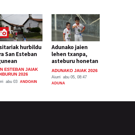
sitariak hurbildu
Adunako jaien
ra San Esteban
lehen txanpa,
gunean
asteburu honetan
N ESTEBAN JAIAK
ADUNAKO JAIAK 2026
IBURUN 2026
Aiurri
abu 05, 08:47
rri
abu 03
ANDOAIN
ADUNA