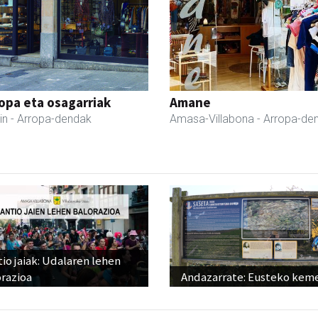
ropa eta osagarriak
Amane
in
- Arropa-dendak
Amasa-Villabona
- Arropa-de
io jaiak: Udalaren lehen
razioa
Andazarrate: Eusteko kem