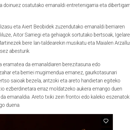
a doinuez osatutako emanaldi entretenigarria eta dibertigarr
lizasu eta Aiert Beobidek zuzendutako emanaldi berriaren
iluze, Aitor Sarriegi eta gehiagok sortutako bertsoak, Igelar
rtinezek bere lan-taldearekin musikatu eta Maialen Arzallu
sez abesturik.
ara eramatea da emanaldiaren berezitasuna edo
 zahar eta berriei mugimendua emanez, gaurkotasunari
rtso saioak bezela, antzoki eta areto handietan egiteko
azio ezberdinetara erraz moldatzeko aukera emango duen
 da emanaldia. Areto txiki zein frontoi edo kaleko eszenatok
go duena.