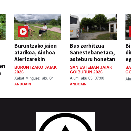
Buruntzako jaien
Bus zerbitzua
Bi
atarikoa, Ainhoa
Sanestebanetara,
di
Aiertzarekin
asteburu honetan
e
ien
BURUNTZAKO JAIAK
SAN ESTEBAN JAIAK
SA
k
2026
GOIBURUN 2026
GO
Xabat Minguez
abu 04
Aiurri
abu 05, 07:00
Aiu
ANDOAIN
ANDOAIN