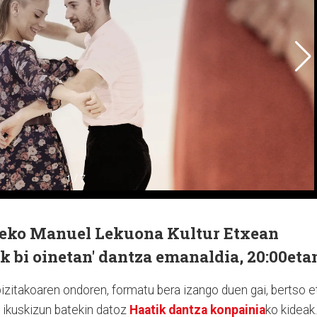
teko Manuel Lekuona Kultur Etxean
k bi oinetan' dantza emanaldia, 20:00eta
 bizitakoaren ondoren, formatu bera izango duen gai, bertso e
n ikuskizun batekin datoz
Haatik dantza konpainia
ko kideak.