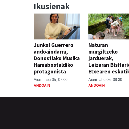
Ikusienak
Junkal Guerrero
Naturan
andoaindarra,
murgiltzeko
Donostiako Musika
jarduerak,
Hamabostaldiko
Leizaran Bisitar
protagonista
Etxearen eskuti
Aiurri
abu 05, 07:00
Aiurri
abu 05, 08:30
ANDOAIN
ANDOAIN