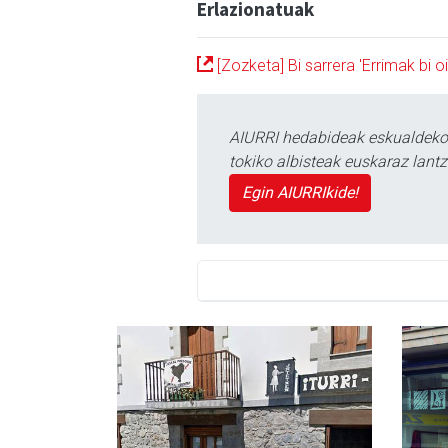
Erlazionatuak
[Zozketa] Bi sarrera 'Errimak bi 
AIURRI hedabideak eskualdeko n
tokiko albisteak euskaraz lan
Egin AIURRIkide!