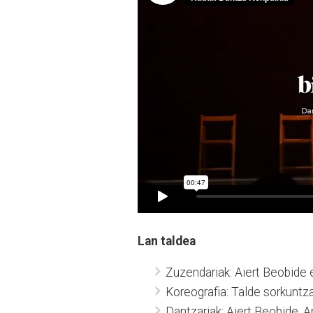
Lan taldea
Zuzendariak: Aiert Beobide e
Koreografia: Talde sorkuntza
Dantzariak: Aiert Beobide, A