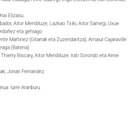
.
Unai Elizasu.
bador, Aitor Mendiluze, Lazkao Txiki, Aitor Sarriegi, Uxue
Ordoñez eta gehiago.
nte Martinez (Gitarrak eta Zuzendaritza), Amaiur Cajaraville
aga (Bateria).
Thierry Biscary, Aitor Mendiluze, Irati Sorondo eta Anne
oak, Jonan Fernandez.
nua: Iurre Aranburu.