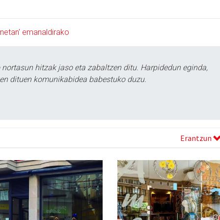
oinetan' emanaldirako
ortasun hitzak jaso eta zabaltzen ditu. Harpidedun eginda,
tzen dituen komunikabidea babestuko duzu.
Erantzun