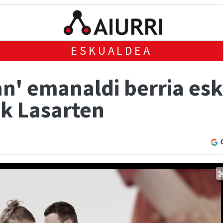
ESKUALDEA
an' emanaldi berria es
k Lasarten