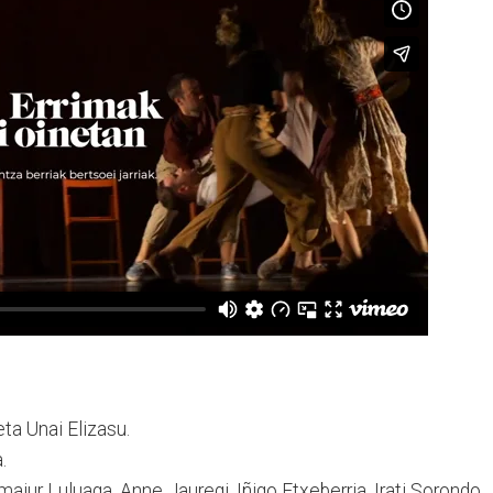
ta Unai Elizasu.
.
maiur Luluaga, Anne Jauregi, Iñigo Etxeberria, Irati Sorondo,