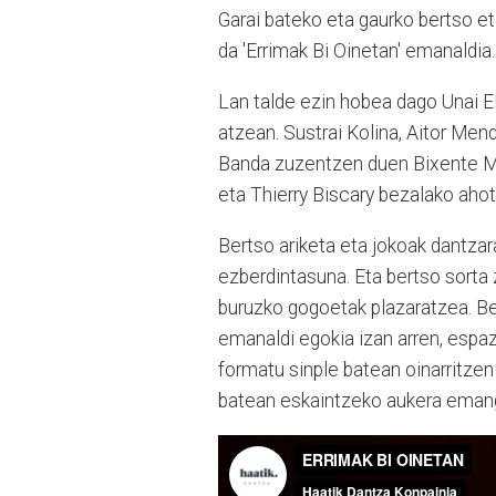
Garai bateko eta gaurko bertso et
da 'Errimak Bi Oinetan' emanaldia.
Lan talde ezin hobea dago Unai E
atzean. Sustrai Kolina, Aitor Mend
Banda zuzentzen duen Bixente Ma
eta Thierry Biscary bezalako ahot
Bertso ariketa eta jokoak dantz
ezberdintasuna. Eta bertso sorta
buruzko gogoetak plazaratzea. Be
emanaldi egokia izan arren, esp
formatu sinple batean oinarritzen
batean eskaintzeko aukera eman