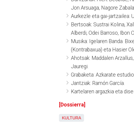
Jon Arsuaga, Nagore Zabala
A
urkezle eta gai-jartzailea: 
Bertsoak: Sustrai Kolina, Xal
Alberdi, Odei Barroso, Ibon 
Musika: Igelaren Banda. Bixe
(Kontrabaxua) eta Hasier Ole
Ahotsak: Maddalen Arzallus, 
Jauregi.
Grabaketa: Azkarate estudi
Jantziak: Ramón García.
Kartelaren argazkia eta disei
[Dossierra]
KULTURA