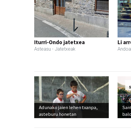
Iturri-Ondo jatetxea
Li ar
Asteasu
- Jatetxeak
Andoa
Adunako jaien lehen txanpa,
Sant
asteburu honetan
balo