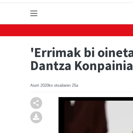
'Errimak bi oinet
Dantza Konpainia
Aiurri
2020ko otsailaren 25a