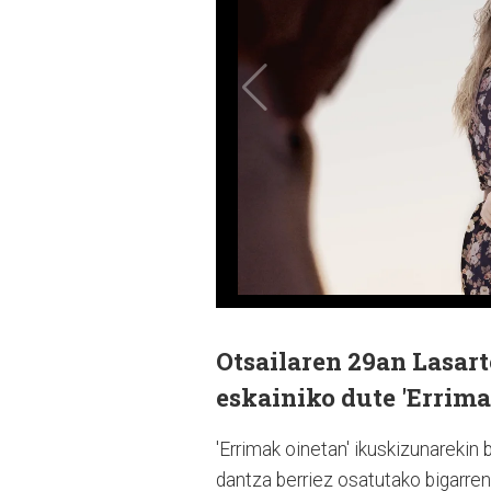
Otsailaren 29an Lasar
eskainiko dute 'Errima
'Errimak oinetan' ikuskizunarekin
dantza berriez osatutako bigarre