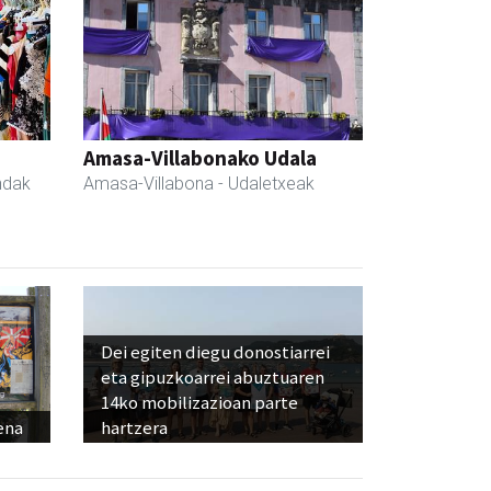
Amasa-Villabonako Udala
ndak
Amasa-Villabona
- Udaletxeak
Dei egiten diegu donostiarrei
eta gipuzkoarrei abuztuaren
14ko mobilizazioan parte
ena
hartzera