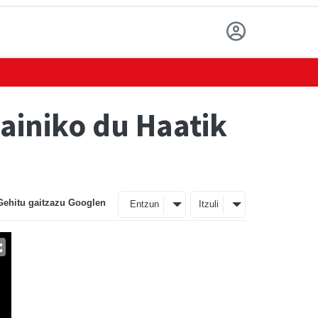
kainiko du Haatik
Gehitu gaitzazu Googlen
Entzun
Itzuli