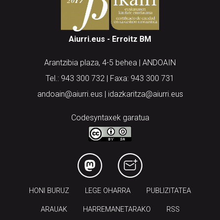
Aiurri.eus - Erroitz BM
Arantzibia plaza, 4-5 behea | ANDOAIN
Tel.: 943 300 732 | Faxa: 943 300 731
andoain@aiurri.eus | idazkaritza@aiurri.eus
Codesyntaxek garatua
HONI BURUZ
LEGE OHARRA
PUBLIZITATEA
ARAUAK
HARREMANETARAKO
RSS