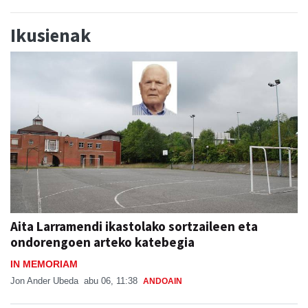
Ikusienak
Aita Larramendi ikastolako sortzaileen eta
ondorengoen arteko katebegia
IN MEMORIAM
Jon Ander Ubeda
abu 06, 11:38
ANDOAIN