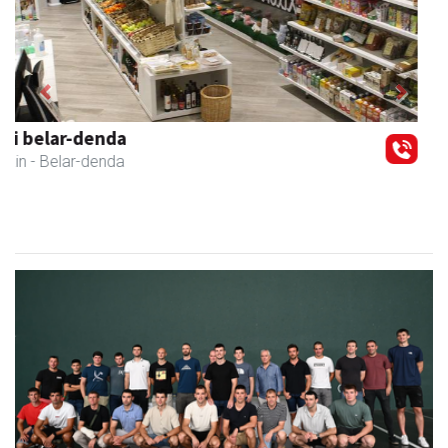
Previous
Next
Ondarreta Ikastetxea
Andoain
- Hezkuntza