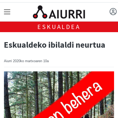
ESKUALDEA
Eskualdeko ibilaldi neurtua
Aiurri
2020ko martxoaren 10a