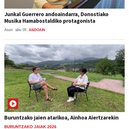
Junkal Guerrero andoaindarra, Donostiako
Musika Hamabostaldiko protagonista
Aiurri
abu 05
ANDOAIN
Buruntzako jaien atarikoa, Ainhoa Aiertzarekin
BURUNTZAKO JAIAK 2026