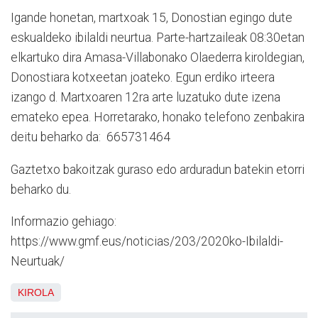
Igande honetan, martxoak 15, Donostian egingo dute
eskualdeko ibilaldi neurtua. Parte-hartzaileak 08:30etan
elkartuko dira Amasa-Villabonako Olaederra kiroldegian,
Donostiara kotxeetan joateko. Egun erdiko irteera
izango d. Martxoaren 12ra arte luzatuko dute izena
emateko epea. Horretarako, honako telefono zenbakira
deitu beharko da: 665731464
Gaztetxo bakoitzak guraso edo arduradun batekin etorri
beharko du.
Informazio gehiago:
https://www.gmf.eus/noticias/203/2020ko-Ibilaldi-
Neurtuak/
KIROLA