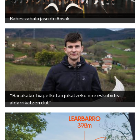
Babes zabala jaso du Ansak
"Banakako Txapelketan jokatzeko nire eskubidea
aldarrikatzen dut"