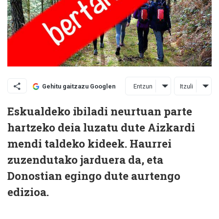
Entzun
Itzuli
Gehitu gaitzazu Googlen
Eskualdeko ibiladi neurtuan parte
hartzeko deia luzatu dute Aizkardi
mendi taldeko kideek. Haurrei
zuzendutako jarduera da, eta
Donostian egingo dute aurtengo
edizioa.