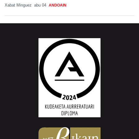
Xabat Minguez
abu 04
ANDOAIN