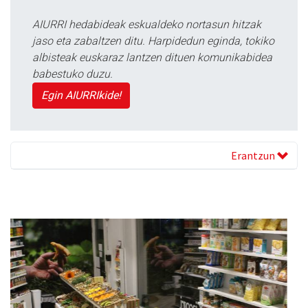
AIURRI hedabideak eskualdeko nortasun hitzak
jaso eta zabaltzen ditu. Harpidedun eginda, tokiko
albisteak euskaraz lantzen dituen komunikabidea
babestuko duzu.
Egin AIURRIkide!
Erantzun