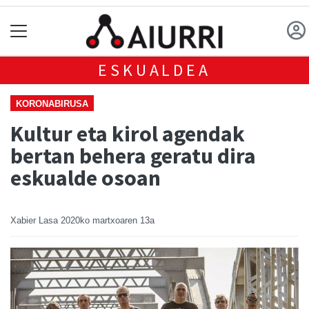
ESKUALDEA
KORONABIRUSA
Kultur eta kirol agendak
bertan behera geratu dira
eskualde osoan
Xabier Lasa
2020ko martxoaren 13a