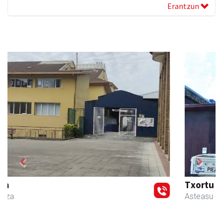
Erantzun
Previous
Next
Txortu mekanizaketa eta muntaketa
Asteasu
- Mekanizatuak