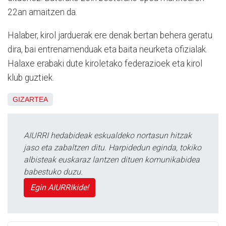
22an amaitzen da.
Halaber, kirol jarduerak ere denak bertan behera geratu
dira, bai entrenamenduak eta baita neurketa ofizialak.
Halaxe erabaki dute kiroletako federazioek eta kirol
klub guztiek.
GIZARTEA
AIURRI hedabideak eskualdeko nortasun hitzak
jaso eta zabaltzen ditu. Harpidedun eginda, tokiko
albisteak euskaraz lantzen dituen komunikabidea
babestuko duzu.
Egin AIURRIkide!