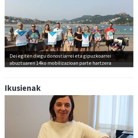
Dei egiten diegu donostiarrei eta gipuzkoarrei
abuztuaren 14ko mobilizazioan parte hartzera
Ikusienak