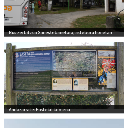
Bus zerbitzua Sanestebanetara, asteburu honetan
Andazarrate: Eusteko kemena