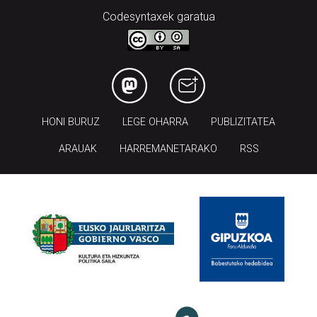
Codesyntaxek garatua
HONI BURUZ
LEGE OHARRA
PUBLIZITATEA
ARAUAK
HARREMANETARAKO
RSS