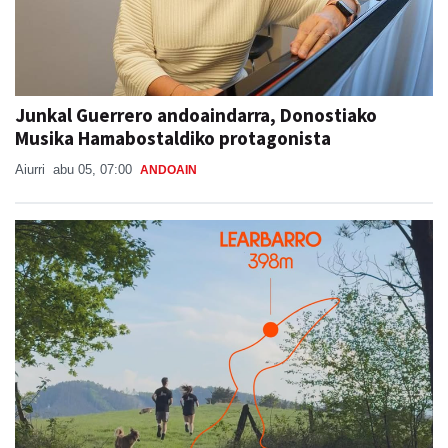
Junkal Guerrero andoaindarra, Donostiako
Musika Hamabostaldiko protagonista
Aiurri
abu 05, 07:00
ANDOAIN