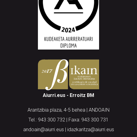
Aiurri.eus - Erroitz BM
Arantzibia plaza, 4-5 behea | ANDOAIN
Tel.: 943 300 732 | Faxa: 943 300 731
andoain@aiurri.eus | idazkaritza@aiurri.eus