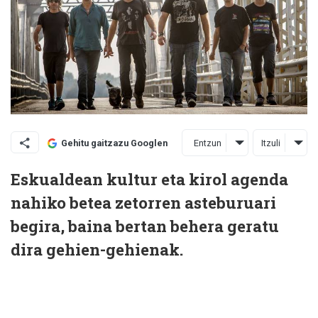
Entzun
Itzuli
Gehitu gaitzazu Googlen
Eskualdean kultur eta kirol agenda
nahiko betea zetorren asteburuari
begira, baina bertan behera geratu
dira gehien-gehienak.