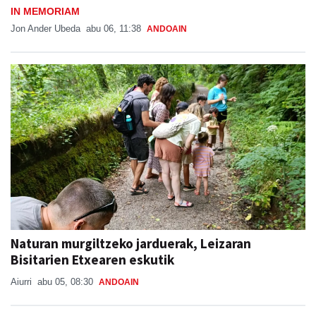
IN MEMORIAM
Jon Ander Ubeda
abu 06, 11:38
ANDOAIN
Naturan murgiltzeko jarduerak, Leizaran
Bisitarien Etxearen eskutik
Aiurri
abu 05, 08:30
ANDOAIN