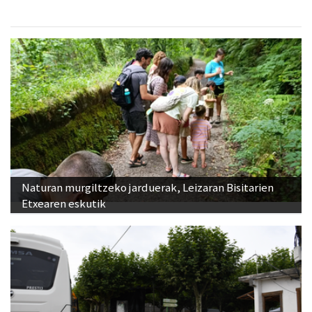
Naturan murgiltzeko jarduerak, Leizaran Bisitarien
Etxearen eskutik