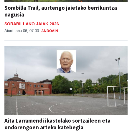
Sorabilla Trail, aurtengo jaietako berrikuntza
nagusia
SORABILLAKO JAIAK 2026
Aiurri
abu 06, 07:00
ANDOAIN
Aita Larramendi ikastolako sortzaileen eta
ondorengoen arteko katebegia