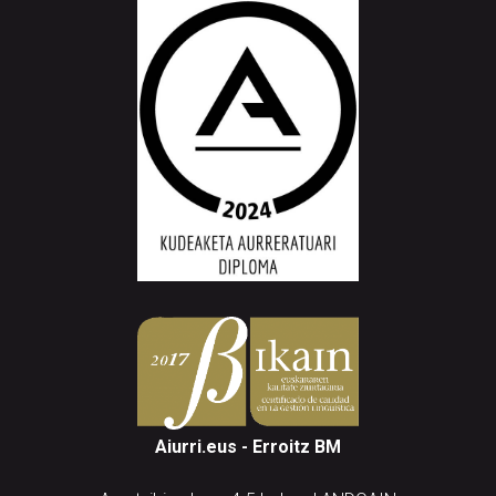
Aiurri.eus - Erroitz BM