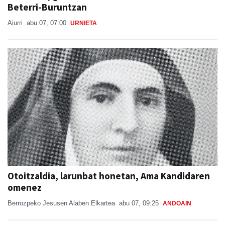
Beterri-Buruntzan
Aiurri
abu 07, 07:00
URNIETA
Otoitzaldia, larunbat honetan, Ama Kandidaren
omenez
Berrozpeko Jesusen Alaben Elkartea
abu 07, 09:25
ANDOAIN