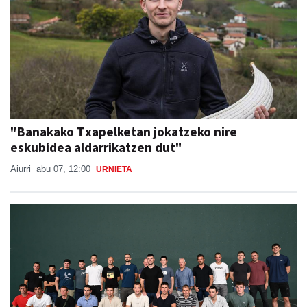
"Banakako Txapelketan jokatzeko nire
eskubidea aldarrikatzen dut"
Aiurri
abu 07, 12:00
URNIETA