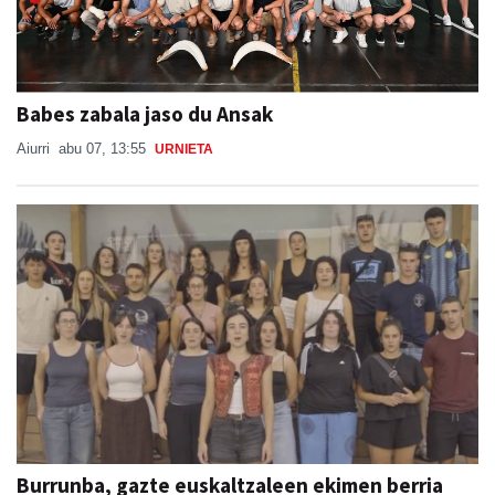
Babes zabala jaso du Ansak
Aiurri
abu 07, 13:55
URNIETA
Burrunba, gazte euskaltzaleen ekimen berria