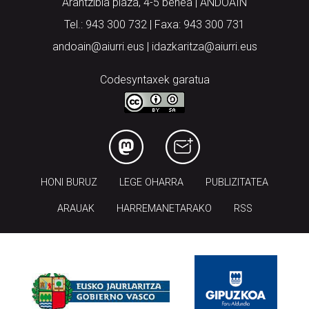
Arantzibia plaza, 4-5 behea | ANDOAIN
Tel.: 943 300 732 | Faxa: 943 300 731
andoain@aiurri.eus | idazkaritza@aiurri.eus
Codesyntaxek garatua
HONI BURUZ
LEGE OHARRA
PUBLIZITATEA
ARAUAK
HARREMANETARAKO
RSS