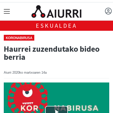
ESKUALDEA
KORONABIRUSA
Haurrei zuzendutako bideo
berria
Aiurri
2020ko martxoaren 14a