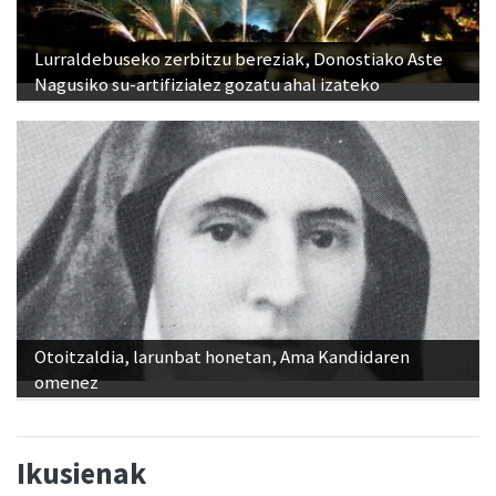
Lurraldebuseko zerbitzu bereziak, Donostiako Aste
Nagusiko su-artifizialez gozatu ahal izateko
Otoitzaldia, larunbat honetan, Ama Kandidaren
omenez
Ikusienak