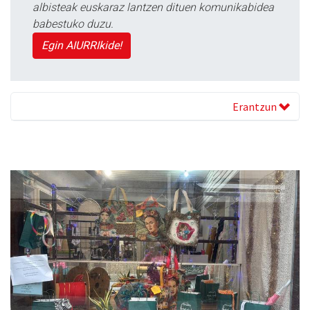
albisteak euskaraz lantzen dituen komunikabidea
babestuko duzu.
Egin AIURRIkide!
Erantzun