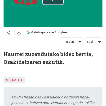
Gehitu gaitzazu Googlen
Entzun
Itzuli
Haurrei zuzendutako bideo berria,
Osakidetzaren eskutik.
GIZARTEA
AIURRI hedabideak eskualdeko nortasun hitzak
jaso eta zabaltzen ditu. Harpidedun eginda, tokiko