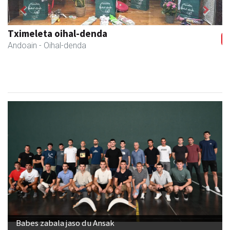
Previous
Next
Bastero Kulturgunea
Andoain
- Kulturguneak
Babes zabala jaso du Ansak