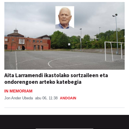
Aita Larramendi ikastolako sortzaileen eta
ondorengoen arteko katebegia
IN MEMORIAM
Jon Ander Ubeda
abu 06, 11:38
ANDOAIN