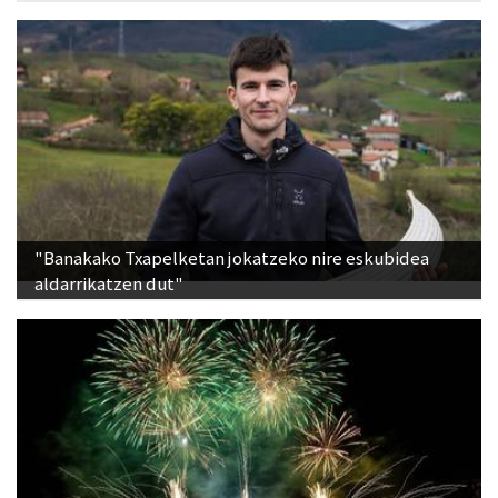
"Banakako Txapelketan jokatzeko nire eskubidea
aldarrikatzen dut"