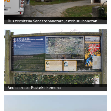
Bus zerbitzua Sanestebanetara, asteburu honetan
Andazarrate: Eusteko kemena