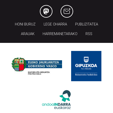
HONI BURUZ
LEGE OHARRA
PUBLIZITATEA
ARAUAK
HARREMANETARAKO
RSS