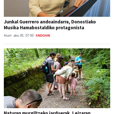
Junkal Guerrero andoaindarra, Donostiako
Musika Hamabostaldiko protagonista
Aiurri
abu 05, 07:00
ANDOAIN
Naturan murgiltzeko jarduerak, Leizaran