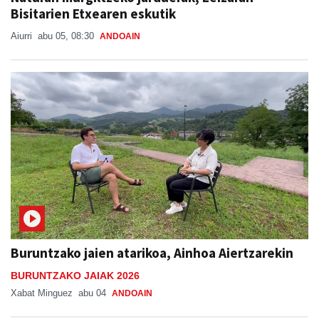
Bisitarien Etxearen eskutik
Aiurri
abu 05, 08:30
ANDOAIN
Buruntzako jaien atarikoa, Ainhoa Aiertzarekin
BURUNTZAKO JAIAK 2026
Xabat Minguez
abu 04
ANDOAIN