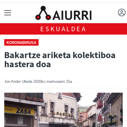
ESKUALDEA
KORONABIRUSA
Bakartze ariketa kolektiboa
hastera doa
Jon Ander Ubeda
2020ko martxoaren 15a