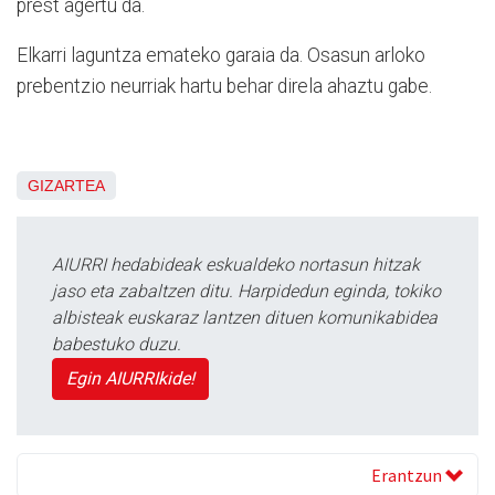
prest agertu da.
Elkarri laguntza emateko garaia da. Osasun arloko
prebentzio neurriak hartu behar direla ahaztu gabe.
GIZARTEA
AIURRI hedabideak eskualdeko nortasun hitzak
jaso eta zabaltzen ditu. Harpidedun eginda, tokiko
albisteak euskaraz lantzen dituen komunikabidea
babestuko duzu.
Egin AIURRIkide!
Erantzun