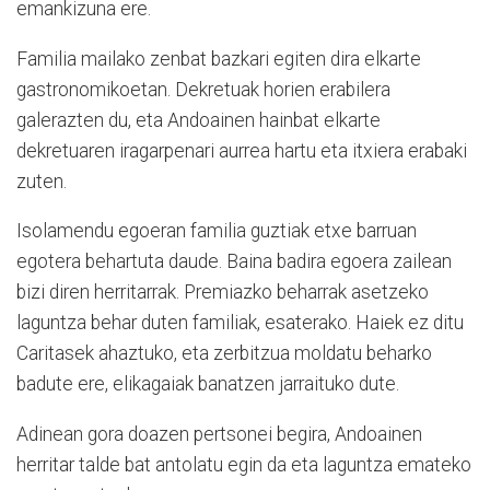
emankizuna ere.
Familia mailako zenbat bazkari egiten dira elkarte
gastronomikoetan. Dekretuak horien erabilera
galerazten du, eta Andoainen hainbat elkarte
dekretuaren iragarpenari aurrea hartu eta itxiera erabaki
zuten.
Isolamendu egoeran familia guztiak etxe barruan
egotera behartuta daude. Baina badira egoera zailean
bizi diren herritarrak. Premiazko beharrak asetzeko
laguntza behar duten familiak, esaterako. Haiek ez ditu
Caritasek ahaztuko, eta zerbitzua moldatu beharko
badute ere, elikagaiak banatzen jarraituko dute.
Adinean gora doazen pertsonei begira, Andoainen
herritar talde bat antolatu egin da eta laguntza emateko