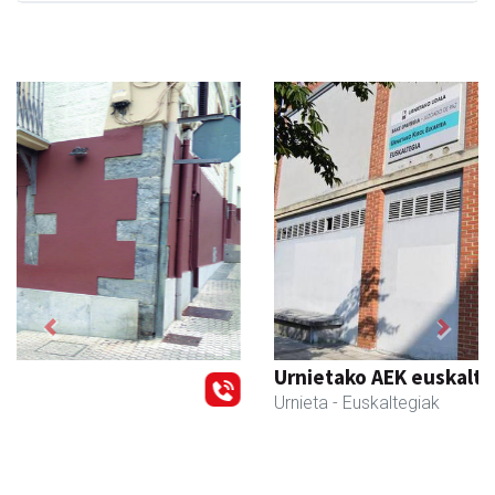
Previous
Next
Urnietako AEK euskaltegia
Urnieta
- Euskaltegiak