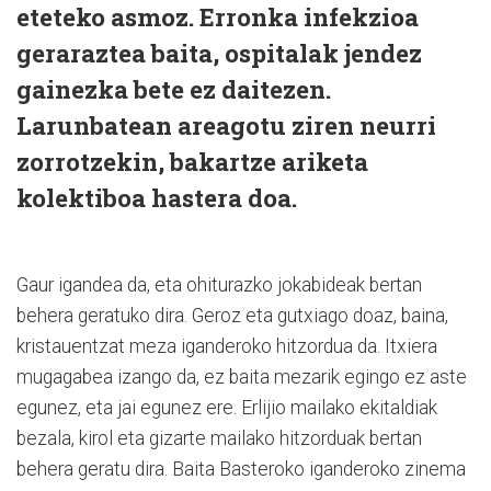
eteteko asmoz. Erronka infekzioa
geraraztea baita, ospitalak jendez
gainezka bete ez daitezen.
Larunbatean areagotu ziren neurri
zorrotzekin, bakartze ariketa
kolektiboa hastera doa.
Gaur igandea da, eta ohiturazko jokabideak bertan
behera geratuko dira. Geroz eta gutxiago doaz, baina,
kristauentzat meza iganderoko hitzordua da. Itxiera
mugagabea izango da, ez baita mezarik egingo ez aste
egunez, eta jai egunez ere. Erlijio mailako ekitaldiak
bezala, kirol eta gizarte mailako hitzorduak bertan
behera geratu dira. Baita Basteroko iganderoko zinema