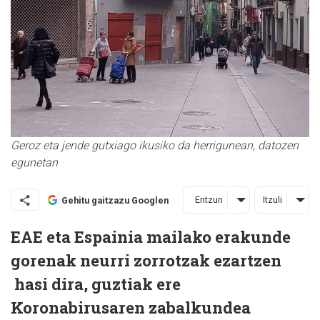
Geroz eta jende gutxiago ikusiko da herrigunean, datozen
egunetan
Entzun
Itzuli
Gehitu gaitzazu Googlen
EAE eta Espainia mailako erakunde
gorenak neurri zorrotzak ezartzen
hasi dira, guztiak ere
Koronabirusaren zabalkundea