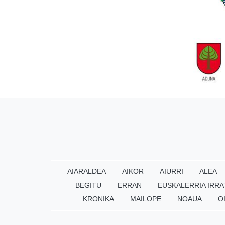
AIARALDEA
AIKOR
AIURRI
ALEA
BEGITU
ERRAN
EUSKALERRIA IRRA
KRONIKA
MAILOPE
NOAUA
O