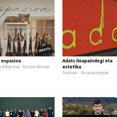
 espazioa
Adats ileapaindegi eta
estetika
-Villabona
- Arropa-dendak
Andoain
- Ile-apaindegiak