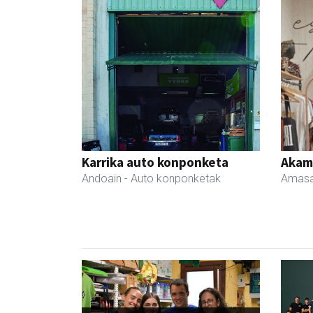
Karrika auto konponketa
Akam
Andoain
- Auto konponketak
Amasa