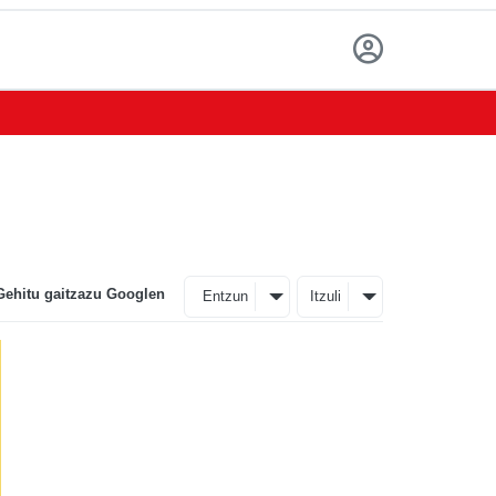
Gehitu gaitzazu Googlen
Entzun
Itzuli