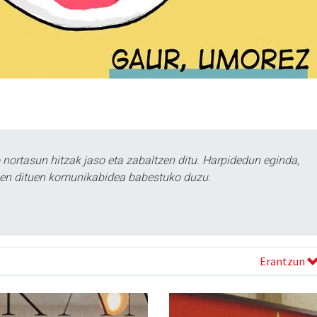
ortasun hitzak jaso eta zabaltzen ditu. Harpidedun eginda,
tzen dituen komunikabidea babestuko duzu.
Erantzun