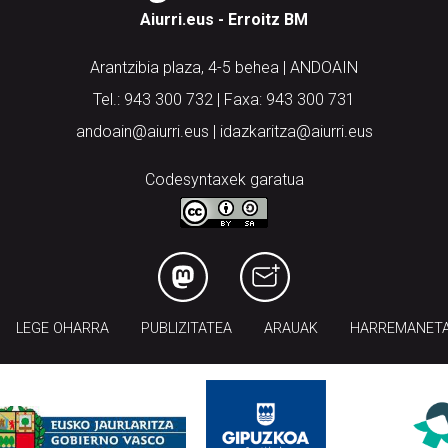
Aiurri.eus - Erroitz BM
Arantzibia plaza, 4-5 behea | ANDOAIN
Tel.: 943 300 732 | Faxa: 943 300 731
andoain@aiurri.eus | idazkaritza@aiurri.eus
Codesyntaxek garatua
LEGE OHARRA
PUBLIZITATEA
ARAUAK
HARREMANET