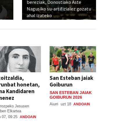
bereziak, Donostiako Aste
Nagusiko su-artifizialez gozatu
ahal izateko
oitzaldia,
San Esteban jaiak
runbat honetan,
Goiburun
ma Kandidaren
SAN ESTEBAN JAIAK
menez
GOIBURUN 2026
Aiurri
uzt 18
ANDOAIN
rrozpeko Jesusen
ben Elkartea
 07, 09:25
ANDOAIN