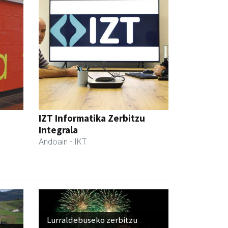
IZT Informatika Zerbitzu
Integrala
Andoain
- IKT
Lurraldebuseko zerbitzu