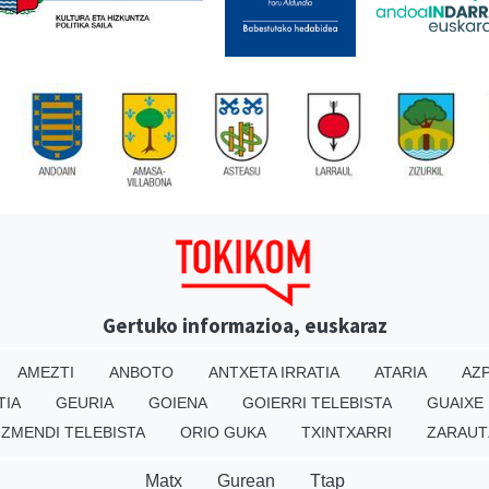
Gertuko informazioa, euskaraz
AMEZTI
ANBOTO
ANTXETA IRRATIA
ATARIA
AZP
TIA
GEURIA
GOIENA
GOIERRI TELEBISTA
GUAIXE
IZMENDI TELEBISTA
ORIO GUKA
TXINTXARRI
ZARAUT
Matx
Gurean
Ttap