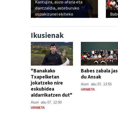
Kantujira, auzo-afaria eta
dantzaldia, asteburuko
ospakizunei ekiteko
Babe
Ikusienak
"Banakako
Babes zabala ja
Txapelketan
du Ansak
jokatzeko nire
Aiurri
abu 07, 13:55
eskubidea
URNIETA
aldarrikatzen dut"
Aiurri
abu 07, 12:00
URNIETA