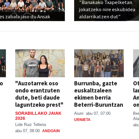
"Banakako Txapelketan
jokatzeko nire eskubidea
s zabala jaso du Ansak
aldarrikatzen dut"
so
"Auzotarrek oso
Burrunba, gazte
Ot
ondo erantzuten
euskaltzaleen
la
dute, beti daude
ekimen berria
A
laguntzeko prest"
Beterri-Buruntzan
o
SORABILLAKO JAIAK
Aiurri
abu 07, 07:00
Be
2026
Ala
URNIETA
Lide Ruiz Telleria
abu
abu 07, 08:00
ANDOAIN