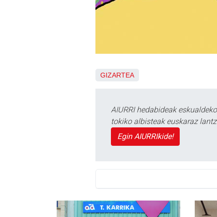
GIZARTEA
AIURRI hedabideak eskualdeko n
tokiko albisteak euskaraz lan
Egin AIURRIkide!