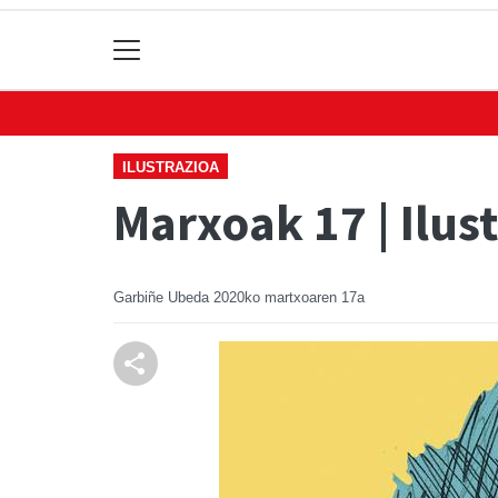
ILUSTRAZIOA
Marxoak 17 | Ilus
Garbiñe Ubeda
2020ko martxoaren 17a