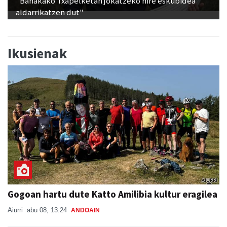
"Banakako Txapelketan jokatzeko nire eskubidea
aldarrikatzen dut"
Ikusienak
Gogoan hartu dute Katto Amilibia kultur eragilea
Aiurri
abu 08, 13:24
ANDOAIN