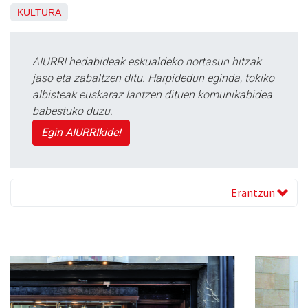
KULTURA
AIURRI hedabideak eskualdeko nortasun hitzak
jaso eta zabaltzen ditu. Harpidedun eginda, tokiko
albisteak euskaraz lantzen dituen komunikabidea
babestuko duzu.
Egin AIURRIkide!
Erantzun