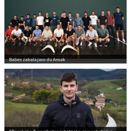
Babes zabala jaso du Ansak