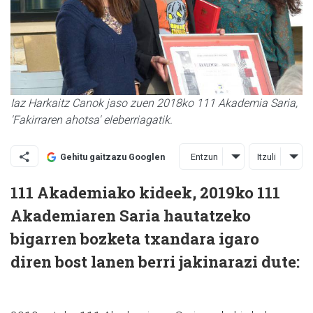
Iaz Harkaitz Canok jaso zuen 2018ko 111 Akademia Saria,
'Fakirraren ahotsa' eleberriagatik.
Entzun
Itzuli
Gehitu gaitzazu Googlen
111 Akademiako kideek, 2019ko 111
Akademiaren Saria hautatzeko
bigarren bozketa txandara igaro
diren bost lanen berri jakinarazi dute: