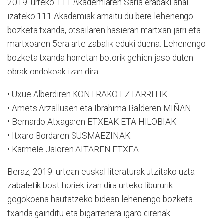
2019. urteko 111 Akademiaren Saria erabaki ahal
izateko 111 Akademiak amaitu du bere lehenengo
bozketa txanda, otsailaren hasieran martxan jarri eta
martxoaren 5era arte zabalik eduki duena. Lehenengo
bozketa txanda horretan botorik gehien jaso duten
obrak ondokoak izan dira:
• Uxue Alberdiren KONTRAKO EZTARRITIK.
• Amets Arzallusen eta Ibrahima Balderen MIÑAN.
• Bernardo Atxagaren ETXEAK ETA HILOBIAK.
• Itxaro Bordaren SUSMAEZINAK.
• Karmele Jaioren AITAREN ETXEA.
Beraz, 2019. urtean euskal literaturak utzitako uzta
zabaletik bost horiek izan dira urteko libururik
gogokoena hautatzeko bidean lehenengo bozketa
txanda gainditu eta bigarrenera igaro direnak.