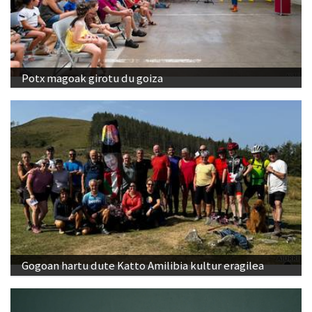
Potx magoak girotu du goiza
Gogoan hartu dute Katto Amilibia kultur eragilea