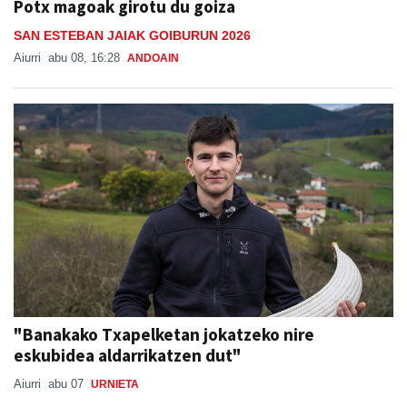
Potx magoak girotu du goiza
SAN ESTEBAN JAIAK GOIBURUN 2026
Aiurri
abu 08, 16:28
ANDOAIN
"Banakako Txapelketan jokatzeko nire
eskubidea aldarrikatzen dut"
Aiurri
abu 07
URNIETA