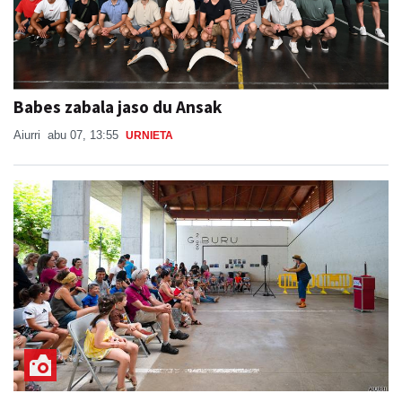
Babes zabala jaso du Ansak
Aiurri
abu 07, 13:55
URNIETA