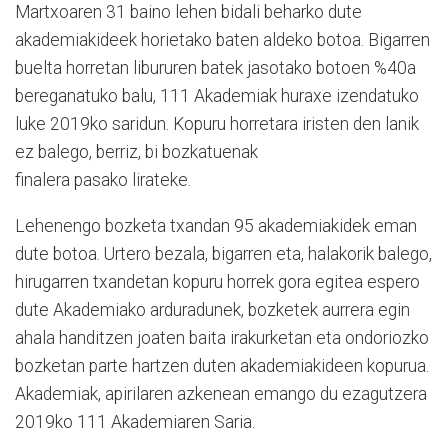
Martxoaren 31 baino lehen bidali beharko dute
akademiakideek horietako baten aldeko botoa. Bigarren
buelta horretan libururen batek jasotako botoen %40a
bereganatuko balu, 111 Akademiak huraxe izendatuko
luke 2019ko saridun. Kopuru horretara iristen den lanik
ez balego, berriz, bi bozkatuenak
finalera pasako lirateke.
Lehenengo bozketa txandan 95 akademiakidek eman
dute botoa. Urtero bezala, bigarren eta, halakorik balego,
hirugarren txandetan kopuru horrek gora egitea espero
dute Akademiako arduradunek, bozketek aurrera egin
ahala handitzen joaten baita irakurketan eta ondoriozko
bozketan parte hartzen duten akademiakideen kopurua.
Akademiak, apirilaren azkenean emango du ezagutzera
2019ko 111 Akademiaren Saria.