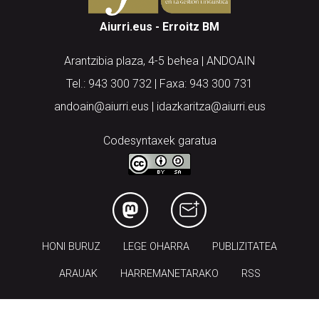
Aiurri.eus - Erroitz BM
Arantzibia plaza, 4-5 behea | ANDOAIN
Tel.: 943 300 732 | Faxa: 943 300 731
andoain@aiurri.eus | idazkaritza@aiurri.eus
Codesyntaxek garatua
HONI BURUZ
LEGE OHARRA
PUBLIZITATEA
ARAUAK
HARREMANETARAKO
RSS