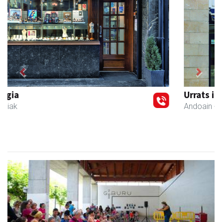
Previous
Next
Urrats inprimategia
Andoain
- Inprimategiak