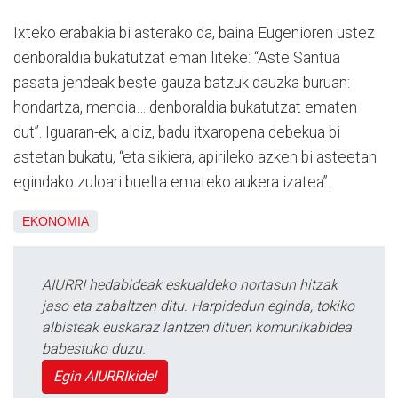
Ixteko erabakia bi asterako da, baina Eugenioren ustez
denboraldia bukatutzat eman liteke: “Aste Santua
pasata jendeak beste gauza batzuk dauzka buruan:
hondartza, mendia… denboraldia bukatutzat ematen
dut”. Iguaran-ek, aldiz, badu itxaropena debekua bi
astetan bukatu, “eta sikiera, apirileko azken bi asteetan
egindako zuloari buelta emateko aukera izatea”.
EKONOMIA
AIURRI hedabideak eskualdeko nortasun hitzak
jaso eta zabaltzen ditu. Harpidedun eginda, tokiko
albisteak euskaraz lantzen dituen komunikabidea
babestuko duzu.
Egin AIURRIkide!