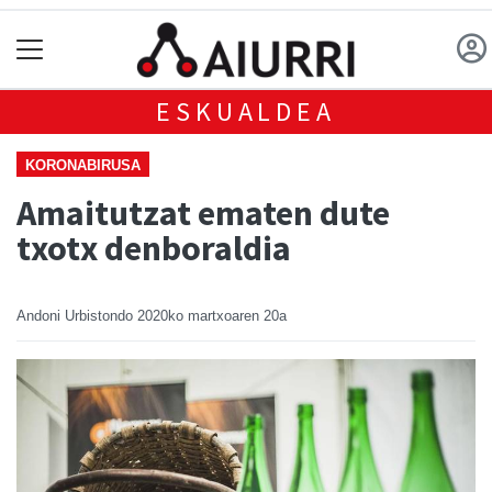
ESKUALDEA
KORONABIRUSA
Amaitutzat ematen dute
txotx denboraldia
Andoni Urbistondo
2020ko martxoaren 20a