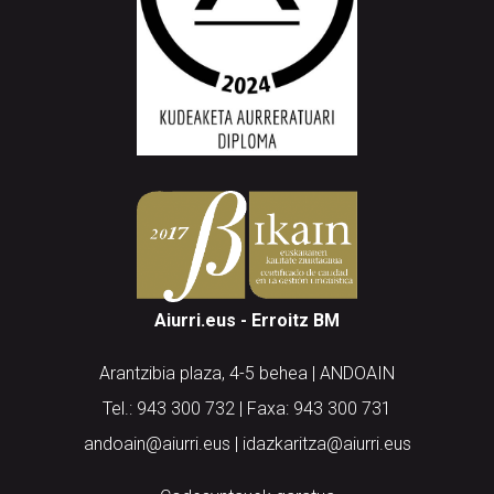
Aiurri.eus - Erroitz BM
Arantzibia plaza, 4-5 behea | ANDOAIN
Tel.: 943 300 732 | Faxa: 943 300 731
andoain@aiurri.eus | idazkaritza@aiurri.eus