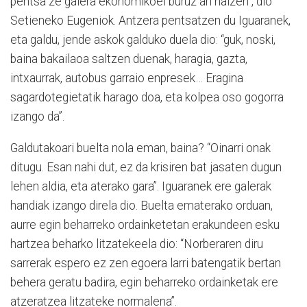
pentsa ze galera ekonomikoei buruz ari naizen”, dio
Setieneko Eugeniok. Antzera pentsatzen du Iguaranek,
eta galdu, jende askok galduko duela dio: “guk, noski,
baina bakailaoa saltzen duenak, haragia, gazta,
intxaurrak, autobus garraio enpresek… Eragina
sagardotegietatik harago doa, eta kolpea oso gogorra
izango da”.
Galdutakoari buelta nola eman, baina? “Oinarri onak
ditugu. Esan nahi dut, ez da krisiren bat jasaten dugun
lehen aldia, eta aterako gara”. Iguaranek ere galerak
handiak izango direla dio. Buelta ematerako orduan,
aurre egin beharreko ordainketetan erakundeen esku
hartzea beharko litzatekeela dio: “Norberaren diru
sarrerak espero ez zen egoera larri batengatik bertan
behera geratu badira, egin beharreko ordainketak ere
atzeratzea litzateke normalena”.