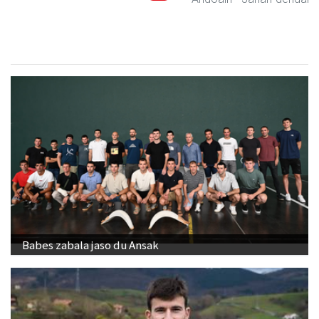
Babes zabala jaso du Ansak