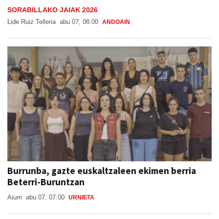
SORABILLAKO JAIAK 2026
Lide Ruiz Telleria
abu 07, 08:00
ANDOAIN
Burrunba, gazte euskaltzaleen ekimen berria
Beterri-Buruntzan
Aiurri
abu 07, 07:00
URNIETA