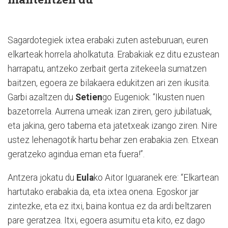
Sagardotegiek ixtea erabaki zuten asteburuan, euren
elkarteak horrela aholkatuta. Erabakiak ez ditu ezustean
harrapatu, antzeko zerbait gerta zitekeela sumatzen
baitzen, egoera ze bilakaera edukitzen ari zen ikusita.
Garbi azaltzen du
Setien
go Eugeniok: “Ikusten nuen
bazetorrela. Aurrena umeak izan ziren, gero jubilatuak,
eta jakina, gero taberna eta jatetxeak izango ziren. Nire
ustez lehenagotik hartu behar zen erabakia zen. Etxean
geratzeko agindua eman eta fuera!”.
Antzera jokatu du
Eula
ko Aitor Iguaranek ere: “Elkartean
hartutako erabakia da, eta ixtea onena. Egoskor jar
zintezke, eta ez itxi, baina kontua ez da ardi beltzaren
pare geratzea. Itxi, egoera asumitu eta kito, ez dago