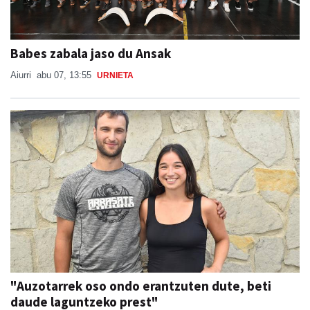
Babes zabala jaso du Ansak
Aiurri
abu 07, 13:55
URNIETA
"Auzotarrek oso ondo erantzuten dute, beti
daude laguntzeko prest"