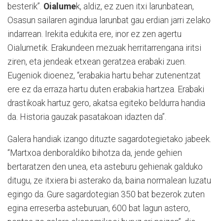
besterik”.
Oialume
k, aldiz, ez zuen itxi larunbatean,
Osasun sailaren agindua larunbat gau erdian jarri zelako
indarrean. Irekita edukita ere, inor ez zen agertu
Oialumetik. Erakundeen mezuak herritarrengana iritsi
ziren, eta jendeak etxean geratzea erabaki zuen.
Eugeniok dioenez, “erabakia hartu behar zutenentzat
ere ez da erraza hartu duten erabakia hartzea. Erabaki
drastikoak hartuz gero, akatsa egiteko beldurra handia
da. Historia gauzak pasatakoan idazten da”.
Galera handiak izango dituzte sagardotegietako jabeek.
“Martxoa denboraldiko bihotza da, jende gehien
bertaratzen den unea, eta asteburu gehienak galduko
ditugu, ze itxiera bi asterako da, baina normalean luzatu
egingo da. Gure sagardotegian 350 bat bezerok zuten
egina erreserba asteburuan, 600 bat lagun astero,