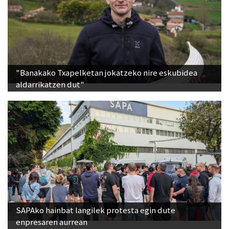
"Banakako Txapelketan jokatzeko nire eskubidea
aldarrikatzen dut"
SAPAko hainbat langilek protesta egin dute
enpresaren aurrean