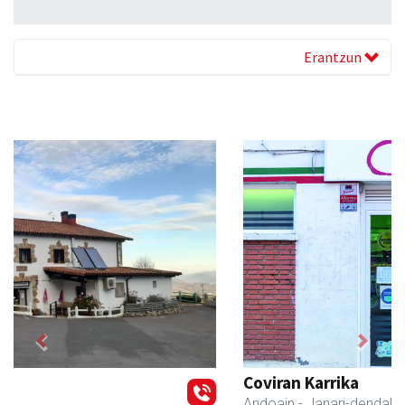
Erantzun
Previous
Next
Coviran Karrika
Andoain
- Janari-dendak