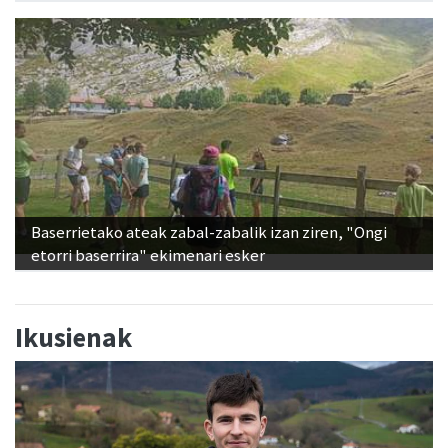
Baserrietako ateak zabal-zabalik izan ziren, "Ongi
etorri baserrira" ekimenari esker
Ikusienak