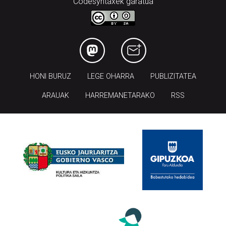
Codesyntaxek garatua
HONI BURUZ
LEGE OHARRA
PUBLIZITATEA
ARAUAK
HARREMANETARAKO
RSS