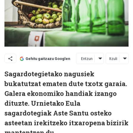
Entzun
Itzuli
Gehitu gaitzazu Googlen
Sagardotegietako nagusiek
bukatutzat ematen dute txotx garaia.
Galera ekonomiko handiak izango
dituzte. Urnietako Eula
sagardotegiak Aste Santu osteko
asteetan irekitzeko itxaropena bizirik
mantentzen du