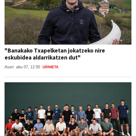
"Banakako Txapelketan jokatzeko nire
eskubidea aldarrikatzen dut"
Aiurri
abu 07, 12:00
URNIETA