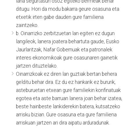
lana segurtasun osoz egiteko bermeak behar
ditugu. Hori da modu bakarra geure osasuna eta
etxetik irten gabe dauden gure familiena
zaintzeko.
b. Oinarrizko zerbitzuetan lan egiten ez dugun
langileok, lanera joatera behartuta gaude, Eusko
Jaurlaritzak, Nafar Gobernuak eta patronalek
interes ekonomikoak gure osasunaren gainetik
jartzen dituztelako.
Oinarrizkoak ez diren lan guztiak bertan behera
gelditu behar dira. Ez du ez hankarik ez bururik,
asteburuetan etxean gure familiekin konfinatuak
egotea eta aste barruan lanera joan behar izatea,
beste hainbeste lankiderekin batera, kutsatzeko
arrisku bizian. Gure osasuna eta gure familiena
arriskuan jartzen ari dira aipatu arduradunak.