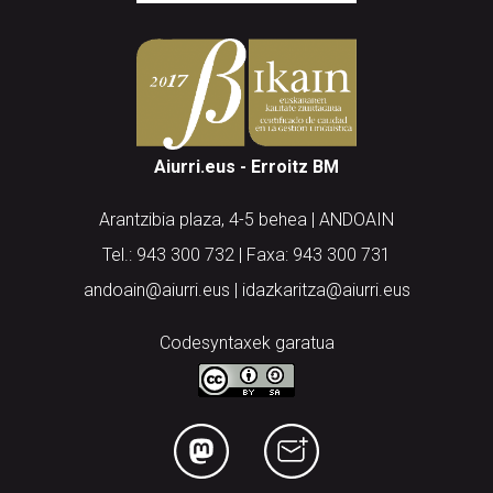
Aiurri.eus - Erroitz BM
Arantzibia plaza, 4-5 behea | ANDOAIN
Tel.: 943 300 732 | Faxa: 943 300 731
andoain@aiurri.eus | idazkaritza@aiurri.eus
Codesyntaxek garatua