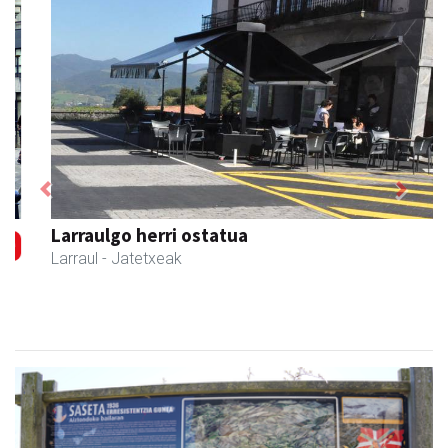
Previous
Next
Larraulgo herri ostatua
Larraul
- Jatetxeak