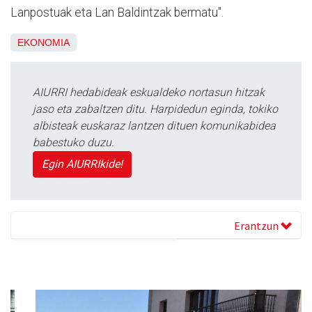
Lanpostuak eta Lan Baldintzak bermatu".
EKONOMIA
AIURRI hedabideak eskualdeko nortasun hitzak
jaso eta zabaltzen ditu. Harpidedun eginda, tokiko
albisteak euskaraz lantzen dituen komunikabidea
babestuko duzu.
Egin AIURRIkide!
Erantzun