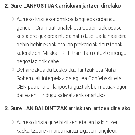
2. Gure LANPOSTUAK arriskuan jartzen direlako
Aurreko krisi ekonomikoa langileok ordaindu
genuen. Orain patronalek eta Gobernuek osasun
krisia ere guk ordaintzea nahi dute. Jada hasi dira
behin-behinekoak eta lan prekarioak dituztenak
kaleratzen. Milaka ERTE tramitatu dituzte inongo
negoziaziorik gabe.
Beharrezkoa da Eusko Jaurlaritzak eta Nafar
Gobernuak interpelazioa egitea Confebask eta
CEN patronalei, lanpostu guztiak bermatuak egon
daitezen. Ez dugu kaleratzerik onartuko.
3. Gure LAN BALDINTZAK arriskuan jartzen direlako
Aurreko krisia gure bizitzen eta lan baldintzen
kaskartzearekin ordainarazi ziguten langileoi,