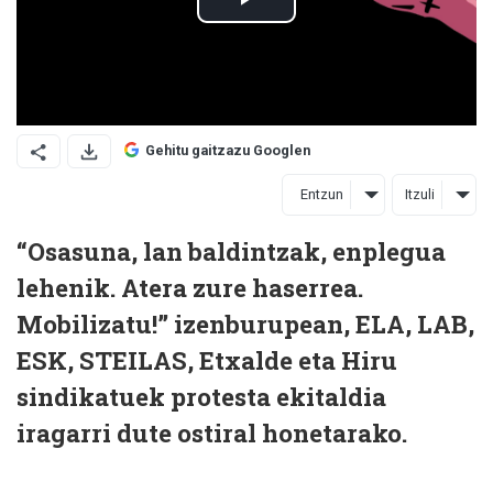
Gehitu gaitzazu Googlen
Entzun
Itzuli
“Osasuna, lan baldintzak, enplegua
lehenik. Atera zure haserrea.
Mobilizatu!” izenburupean, ELA, LAB,
ESK, STEILAS, Etxalde eta Hiru
sindikatuek protesta ekitaldia
iragarri dute ostiral honetarako.