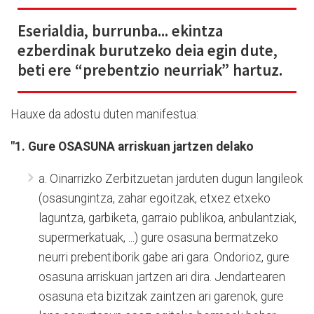
Eserialdia, burrunba... ekintza
ezberdinak burutzeko deia egin dute,
beti ere “prebentzio neurriak” hartuz.
Hauxe da adostu duten manifestua:
"1. Gure OSASUNA arriskuan jartzen delako
a. Oinarrizko Zerbitzuetan jarduten dugun langileok
(osasungintza, zahar egoitzak, etxez etxeko
laguntza, garbiketa, garraio publikoa, anbulantziak,
supermerkatuak, ...) gure osasuna bermatzeko
neurri prebentiborik gabe ari gara. Ondorioz, gure
osasuna arriskuan jartzen ari dira. Jendartearen
osasuna eta bizitzak zaintzen ari garenok, gure