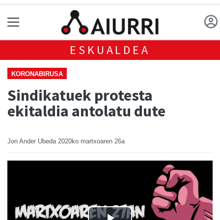
ESKUALDEA
KORONABIRUSA
Sindikatuek protesta
ekitaldia antolatu dute
Jon Ander Ubeda
2020ko martxoaren 26a