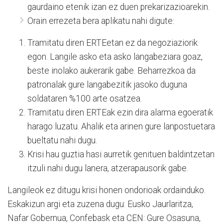
gaurdaino etenik izan ez duen prekarizazioarekin.
Orain errezeta bera aplikatu nahi digute:
Tramitatu diren ERTEetan ez da negoziaziorik
egon. Langile asko eta asko langabeziara goaz,
beste inolako aukerarik gabe. Beharrezkoa da
patronalak gure langabezitik jasoko duguna
soldataren %100 arte osatzea.
Tramitatu diren ERTEak ezin dira alarma egoeratik
harago luzatu. Ahalik eta arinen gure lanpostuetara
bueltatu nahi dugu.
Krisi hau guztia hasi aurretik genituen baldintzetan
itzuli nahi dugu lanera, atzerapausorik gabe.
Langileok ez ditugu krisi honen ondorioak ordainduko.
Eskakizun argi eta zuzena dugu: Eusko Jaurlaritza,
Nafar Gobernua, Confebask eta CEN: Gure Osasuna,