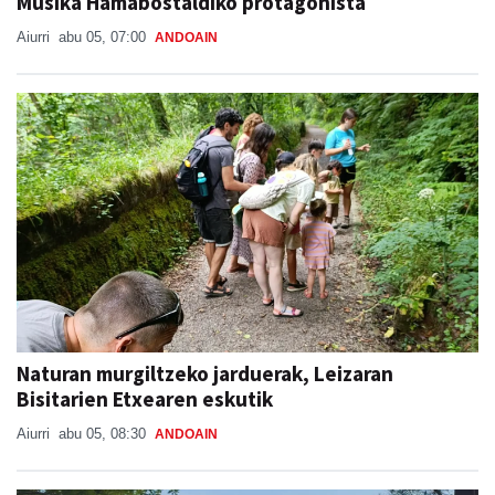
Musika Hamabostaldiko protagonista
Aiurri
abu 05, 07:00
ANDOAIN
Naturan murgiltzeko jarduerak, Leizaran
Bisitarien Etxearen eskutik
Aiurri
abu 05, 08:30
ANDOAIN