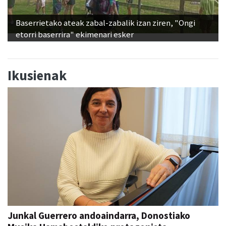
Baserrietako ateak zabal-zabalik izan ziren, "Ongi
etorri baserrira" ekimenari esker
Ikusienak
Junkal Guerrero andoaindarra, Donostiako