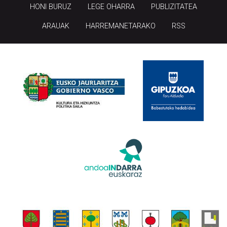
HONI BURUZ
LEGE OHARRA
PUBLIZITATEA
ARAUAK
HARREMANETARAKO
RSS