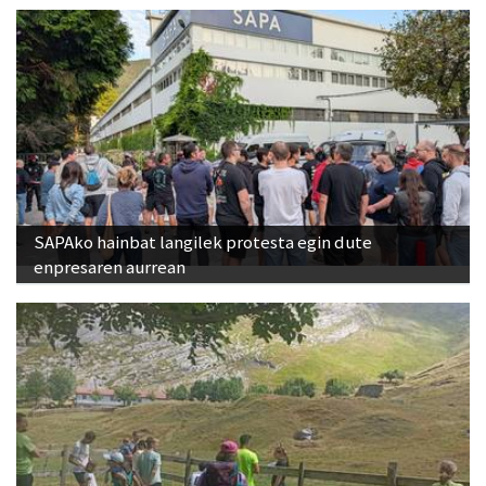
SAPAko hainbat langilek protesta egin dute
enpresaren aurrean